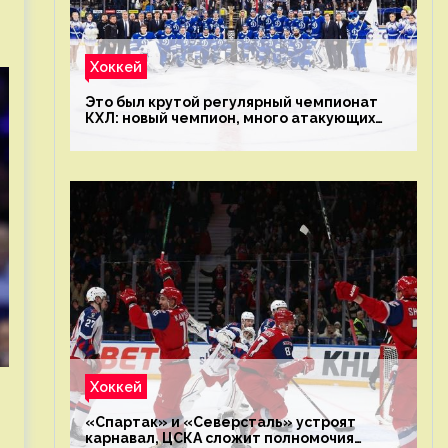
Хоккей
Это был крутой регулярный чемпионат
КХЛ: новый чемпион, много атакующих
команд, а только исполнители не решают
Хоккей
«Спартак» и «Северсталь» устроят
карнавал, ЦСКА сложит полномочия