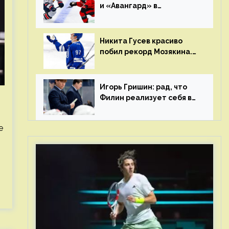
и «Авангард» в
«Чапаева»?
Никита Гусев красиво
побил рекорд Мозякина.
Мотивации и мастерства
у Никиты еще много
Игорь Гришин: рад, что
Филин реализует себя в
КХЛ – спасибо Жамнову,
что не стали загонять его
е
в рамки