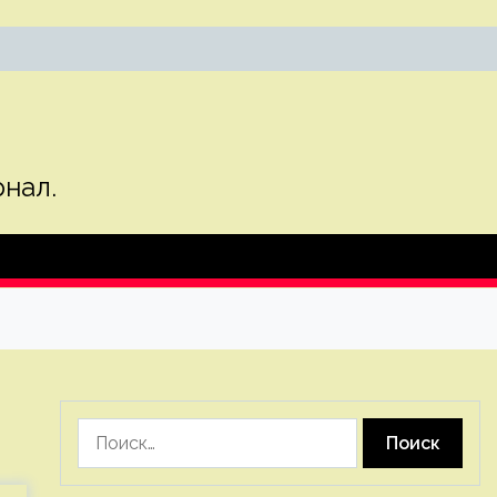
нал.
Найти: