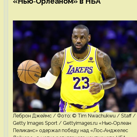
«Нью‑Орлеаном» в НБА
Леброн Джеймс / Фото: © Tim Nwachukwu / Staff /
Getty Images Sport / Gettyimages.ru «Нью‑Орлеан
Пеликанс» одержал победу над «Лос‑Анджелес