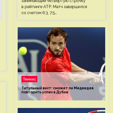
занимающий четвертую строчку
в рейтинге ATP. Матч завершился
со счетом 6:3, 7:5…
Теннис
Титульный вист: сможет ли Медведев
повторить успех в Дубае