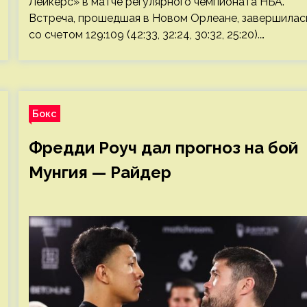
Лейкерс» в матче регулярного чемпионата НБА.
Встреча, прошедшая в Новом Орлеане, завершилас
со счетом 129:109 (42:33, 32:24, 30:32, 25:20).…
Бокс
Фредди Роуч дал прогноз на бой
Мунгия — Райдер