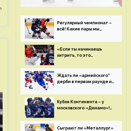
чемпиона. Превью первого раунда плей-
офф на Западе
ь
Регулярный чемпионат –
всё! Какие пары мы
увидим в плей-офф КХЛ?
«Если ты начинаешь
хитрить, то это
возвращается тебе
бумерангом»
Ждать ли «армейского”
дерби в первом раунде и
кто полетит в Хабаровск?
Главные интриги
последнего дня
Кубок Континента – у
«регулярки” КХЛ
московского «Динамо»!
Клуб пришел к этому не
за один сезон
Сыграют ли «Металлург»