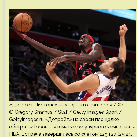
«Детройт Пистонс» — «Торонто Рэпторс» / Фото:
© Gregory Shamus / Staf / Getty Images Sport /
Gettyimages.ru «Детройт» на своей площадке
обыграл «Торонто» в матче регулярного чемпионата
НБА. Встреча завершилась со счетом 129:127 (25:24,