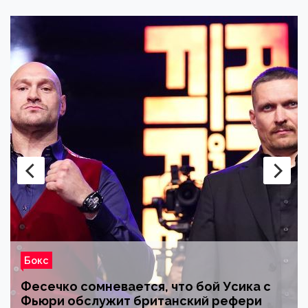
Бокс
Промоутер перечислил потенциальных
соперников Сауля Альвареса