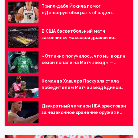
Трипл‑дабл Йокича помог
«Денверу» обыграть «Голден
Стэйт» в матче НБА
В США баскетбольный матч
закончился массовой дракой во
время рукопожатия игроков
«Отлично получилось, что мы в один
сезон попали на Матч звезд» —
Кулагин об игре против брата
Команда Хавьера Паскуаля стала
победителем Матча звезд Единой
лиги ВТБ
Двукратный чемпион НБА арестован
за незаконное хранение оружия и
принадлежностей для
употребления наркотиков