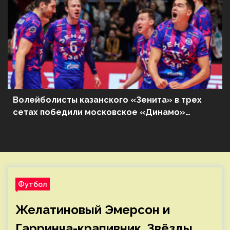
Волейболисты казанского «Зенита» в трех
сетах победили московское «Динамо»
в матче чемпионата России
Футбол
Желатиновый Эмерсон и
Гарринча-крапивник. Звёзды,