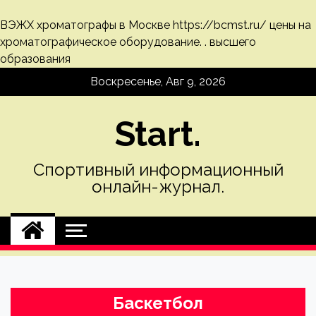
ВЭЖХ хроматографы в Москве
https://bcmst.ru/
цены на
хроматографическое оборудование. .
высшего
образования
Skip
Воскресенье, Авг 9, 2026
to
content
Start.
Спортивный информационный
онлайн-журнал.
Баскетбол