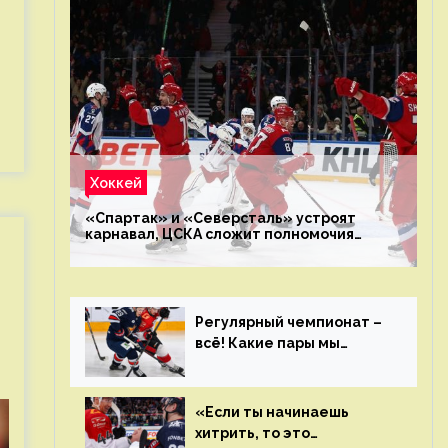
Хоккей
«Спартак» и «Северсталь» устроят
карнавал, ЦСКА сложит полномочия
чемпиона. Превью первого раунда плей-
офф на Западе
Регулярный чемпионат –
всё! Какие пары мы
увидим в плей-офф КХЛ?
«Если ты начинаешь
хитрить, то это