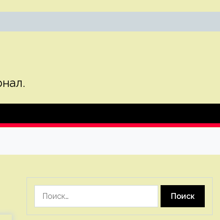
нал.
Найти: