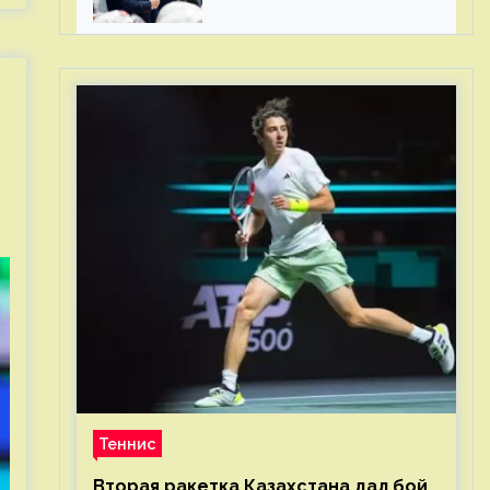
КХЛ – спасибо Жамнову,
что не стали загонять его
в рамки
Теннис
Вторая ракетка Казахстана дал бой