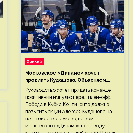
Хоккей
Московское «Динамо» хочет
продлить Кудашова. Объясняем,
почему это правильно
Руководство хочет придать команде
позитивный импульс перед плей-офф.
Победа в Кубке Континента должна
повысить акции Алексея Кудашова на
переговорах с руководством
московского «Динамо» по поводу
контракта на следующий сезон. Похоже,