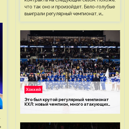
что так оно и произойдет. Бело-голубые
выиграли регулярный чемпионат, и…
Хоккей
Это был крутой регулярный чемпионат
КХЛ: новый чемпион, много атакующих
команд, а только исполнители не решают
т
ь