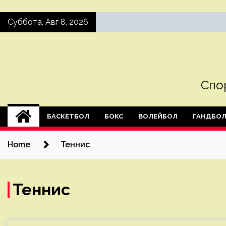
Skip
Суббота, Авг 8, 2026
to
content
Спо
БАСКЕТБОЛ
БОКС
ВОЛЕЙБОЛ
ГАНДБО
Home
Теннис
Теннис