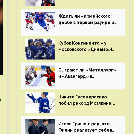
возвращается тебе
бумерангом»
Ждать ли «армейского”
дерби в первом раунде и
кто полетит в Хабаровск?
Главные интриги
последнего дня
Кубок Континента – у
«регулярки” КХЛ
московского «Динамо»!
Клуб пришел к этому не
за один сезон
Сыграют ли «Металлург»
и «Авангард» в
«Чапаева»?
Никита Гусев красиво
а
побил рекорд Мозякина.
Мотивации и мастерства
у Никиты еще много
Игорь Гришин: рад, что
Филин реализует себя в