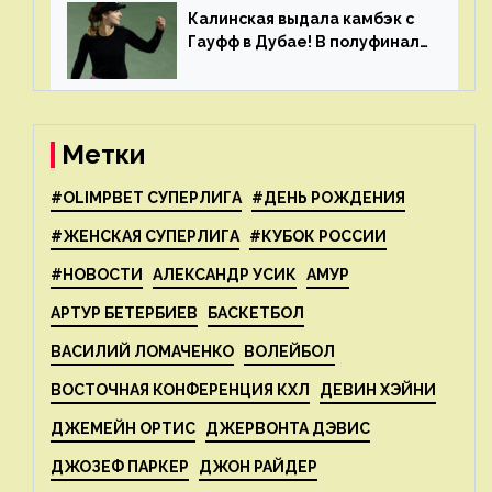
Калинская выдала камбэк с
Гауфф в Дубае! В полуфинале
Анну ждёт 1-я ракетка мира
Свёнтек
Метки
#OLIMPBET СУПЕРЛИГА
#ДЕНЬ РОЖДЕНИЯ
#ЖЕНСКАЯ СУПЕРЛИГА
#КУБОК РОССИИ
#НОВОСТИ
АЛЕКСАНДР УСИК
АМУР
АРТУР БЕТЕРБИЕВ
БАСКЕТБОЛ
ВАСИЛИЙ ЛОМАЧЕНКО
ВОЛЕЙБОЛ
ВОСТОЧНАЯ КОНФЕРЕНЦИЯ КХЛ
ДЕВИН ХЭЙНИ
ДЖЕМЕЙН ОРТИС
ДЖЕРВОНТА ДЭВИС
ДЖОЗЕФ ПАРКЕР
ДЖОН РАЙДЕР