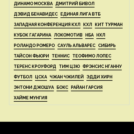
ДИНАМО МОСКВА
ДМИТРИЙ БИВОЛ
ДЭВИД БЕНАВИДЕС
ЕДИНАЯ ЛИГА ВТБ
ЗАПАДНАЯ КОНФЕРЕНЦИЯ КХЛ
КХЛ
КИТ ТУРМАН
КУБОК ГАГАРИНА
ЛОКОМОТИВ
НБА
НХЛ
РОЛАНДО РОМЕРО
САУЛЬ АЛЬВАРЕС
СИБИРЬ
ТАЙСОН ФЬЮРИ
ТЕННИС
ТЕОФИМО ЛОПЕС
ТЕРЕНС КРОУФОРД
ТИМ ЦЗЮ
ФРЭНСИС НГАННУ
ФУТБОЛ
ЦСКА
ЧЖАН ЧЖИЛЕЙ
ЭДДИ ХИРН
ЭНТОНИ ДЖОШУА
БОКС
РАЙАН ГАРСИЯ
ХАЙМЕ МУНГИЯ