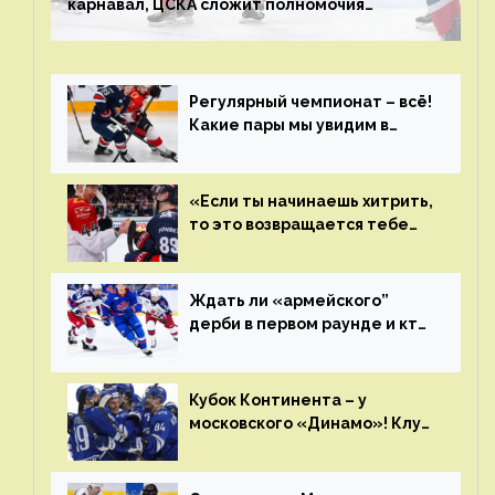
карнавал, ЦСКА сложит полномочия
чемпиона. Превью первого раунда плей-офф
на Западе
Регулярный чемпионат – всё!
Какие пары мы увидим в
плей-офф КХЛ?
«Если ты начинаешь хитрить,
то это возвращается тебе
бумерангом»
Ждать ли «армейского”
дерби в первом раунде и кто
полетит в Хабаровск?
Главные интриги последнего
дня «регулярки” КХЛ
Кубок Континента – у
московского «Динамо»! Клуб
пришел к этому не за один
сезон