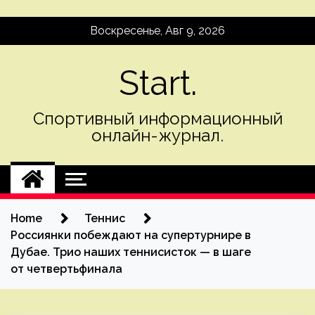
Skip
Воскресенье, Авг 9, 2026
to
content
Start.
Спортивный информационный
онлайн-журнал.
Home
Теннис
Россиянки побеждают на супертурнире в
Дубае. Трио наших теннисисток — в шаге
от четвертьфинала