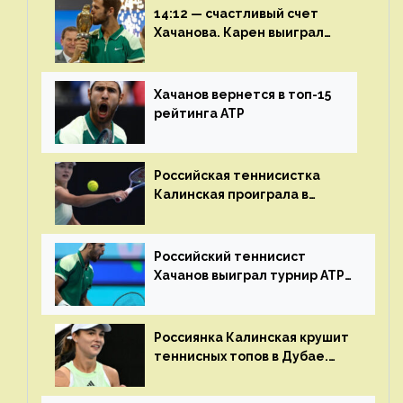
14:12 — счастливый счет
Хачанова. Карен выиграл
шестой финал из семи
Хачанов вернется в топ-15
рейтинга ATP
Российская теннисистка
Калинская проиграла в
финале турнира в Дубае
Российский теннисист
Хачанов выиграл турнир ATP
в Дохе
Россиянка Калинская крушит
теннисных топов в Дубае.
Анна рвется в топ-20
рейтинга