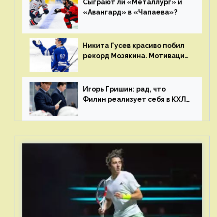
Сыграют ли «Металлург» и
«Авангард» в «Чапаева»?
Никита Гусев красиво побил
рекорд Мозякина. Мотивации
и мастерства у Никиты еще
много
Игорь Гришин: рад, что
Филин реализует себя в КХЛ
– спасибо Жамнову, что не
стали загонять его в рамки