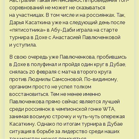
Австралии такая интенсивность проведения топ-
соревнований не может не сказываться
на участницах. В том числе и на россиянках. Так,
Дарья Касаткина уже на следующий день после
«пятисотника» в Абу-Даби играла на старте
турнира в Дохе с Анастасией Павлюченковой
и уступила.
В свою очередь уже Павлюченкова, пробившись
в Дохе в полуфинал и пройдя один круг в Дубае,
снялась 20 февраля с матча второго круга
против Людмилы Самсоновой. По-видимому,
организм просто не успел толком
восстановиться. Тем не менее именно
Павлюченкова прямо сейчас является лучшей
среди россиянок в чемпионской гонке WTA,
занимая восьмую строчку и чуть-чуть опережая
Касаткину. Однако по итогам турнира в Дубае
ситуация в борьбе за лидерство среди наших
теннисисток может поменяться.