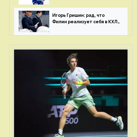
и мастерства у Никиты еще
много
Игорь Гришин: рад, что
Филин реализует себя в КХЛ
– спасибо Жамнову, что не
стали загонять его в рамки