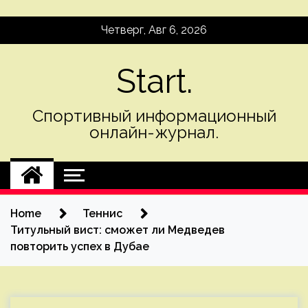
Skip
Четверг, Авг 6, 2026
to
content
Start.
Спортивный информационный
онлайн-журнал.
Home
Теннис
Титульный вист: сможет ли Медведев
повторить успех в Дубае