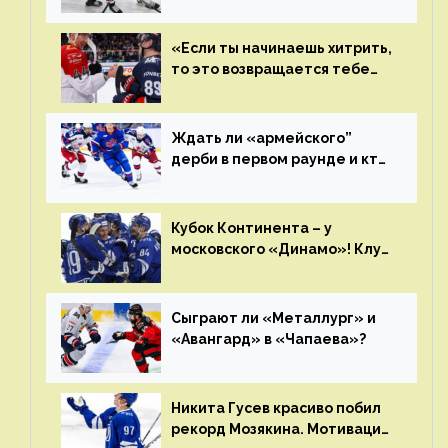
«Если ты начинаешь хитрить,
то это возвращается тебе
бумерангом»
Ждать ли «армейского”
дерби в первом раунде и кто
полетит в Хабаровск?
Главные интриги последнего
дня «регулярки” КХЛ
Кубок Континента – у
московского «Динамо»! Клуб
пришел к этому не за один
сезон
Сыграют ли «Металлург» и
«Авангард» в «Чапаева»?
Никита Гусев красиво побил
рекорд Мозякина. Мотивации