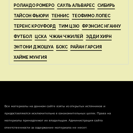
РОЛАНДО РОМЕРО
САУЛЬ АЛЬВАРЕС
СИБИРЬ
ТАЙСОН ФЬЮРИ
ТЕННИС
ТЕОФИМО ЛОПЕС
ТЕРЕНС КРОУФОРД
ТИМ ЦЗЮ
ФРЭНСИС НГАННУ
ФУТБОЛ
ЦСКА
ЧЖАН ЧЖИЛЕЙ
ЭДДИ ХИРН
ЭНТОНИ ДЖОШУА
БОКС
РАЙАН ГАРСИЯ
ХАЙМЕ МУНГИЯ
Все материалы на данном сайте взяты из открытых источников и
предоставляются исключительно в ознакомительных целях. Права на
материалы принадлежат их владельцам. Администрация сайта
ответственности за содержание материала не несет.