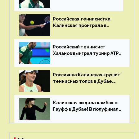
Российская теннисистка
Калинская проиграла в
финале турнира в Дубае
Российский теннисист
Хачанов выиграл турнир ATP
в Дохе
Россиянка Калинская крушит
теннисных топов в Дубае.
Анна рвется в топ-20
рейтинга
Калинская выдала камбэк с
Гауфф в Дубае! В полуфинале
Анну ждёт 1-я ракетка мира
Свёнтек