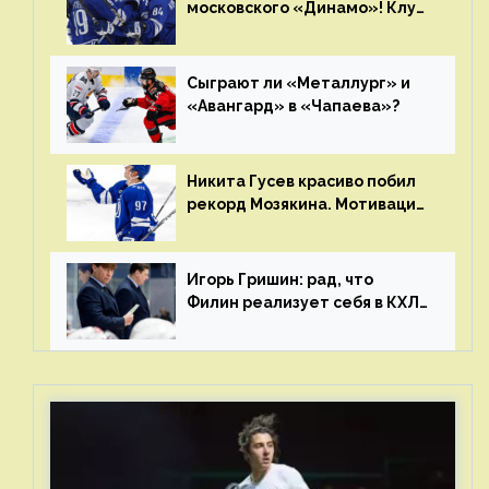
московского «Динамо»! Клуб
пришел к этому не за один
сезон
Сыграют ли «Металлург» и
«Авангард» в «Чапаева»?
Никита Гусев красиво побил
рекорд Мозякина. Мотивации
и мастерства у Никиты еще
много
Игорь Гришин: рад, что
Филин реализует себя в КХЛ
– спасибо Жамнову, что не
стали загонять его в рамки