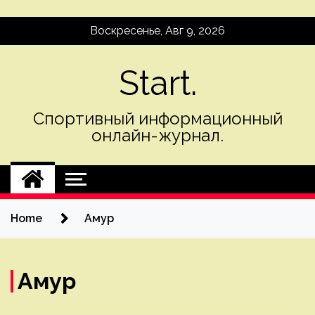
Skip
Воскресенье, Авг 9, 2026
to
content
Start.
Спортивный информационный
онлайн-журнал.
Home
Амур
Амур