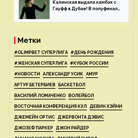
Калинская выдала камбэк с
Гауфф в Дубае! В полуфинале
Анну ждёт 1-я ракетка мира
Свёнтек
Метки
#OLIMPBET СУПЕРЛИГА
#ДЕНЬ РОЖДЕНИЯ
#ЖЕНСКАЯ СУПЕРЛИГА
#КУБОК РОССИИ
#НОВОСТИ
АЛЕКСАНДР УСИК
АМУР
АРТУР БЕТЕРБИЕВ
БАСКЕТБОЛ
ВАСИЛИЙ ЛОМАЧЕНКО
ВОЛЕЙБОЛ
ВОСТОЧНАЯ КОНФЕРЕНЦИЯ КХЛ
ДЕВИН ХЭЙНИ
ДЖЕМЕЙН ОРТИС
ДЖЕРВОНТА ДЭВИС
ДЖОЗЕФ ПАРКЕР
ДЖОН РАЙДЕР