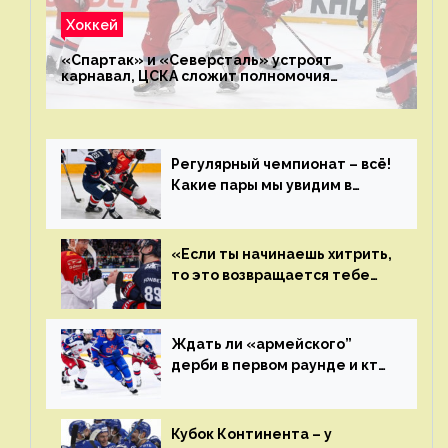
Хоккей
«Спартак» и «Северсталь» устроят
карнавал, ЦСКА сложит полномочия
чемпиона. Превью первого раунда плей-офф
на Западе
Регулярный чемпионат – всё!
Какие пары мы увидим в
плей-офф КХЛ?
«Если ты начинаешь хитрить,
то это возвращается тебе
бумерангом»
Ждать ли «армейского”
дерби в первом раунде и кто
полетит в Хабаровск?
Главные интриги последнего
дня «регулярки” КХЛ
Кубок Континента – у