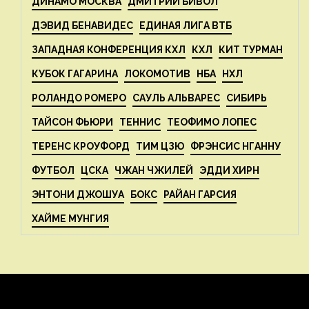
ДИНАМО МОСКВА
ДМИТРИЙ БИВОЛ
ДЭВИД БЕНАВИДЕС
ЕДИНАЯ ЛИГА ВТБ
ЗАПАДНАЯ КОНФЕРЕНЦИЯ КХЛ
КХЛ
КИТ ТУРМАН
КУБОК ГАГАРИНА
ЛОКОМОТИВ
НБА
НХЛ
РОЛАНДО РОМЕРО
САУЛЬ АЛЬВАРЕС
СИБИРЬ
ТАЙСОН ФЬЮРИ
ТЕННИС
ТЕОФИМО ЛОПЕС
ТЕРЕНС КРОУФОРД
ТИМ ЦЗЮ
ФРЭНСИС НГАННУ
ФУТБОЛ
ЦСКА
ЧЖАН ЧЖИЛЕЙ
ЭДДИ ХИРН
ЭНТОНИ ДЖОШУА
БОКС
РАЙАН ГАРСИЯ
ХАЙМЕ МУНГИЯ