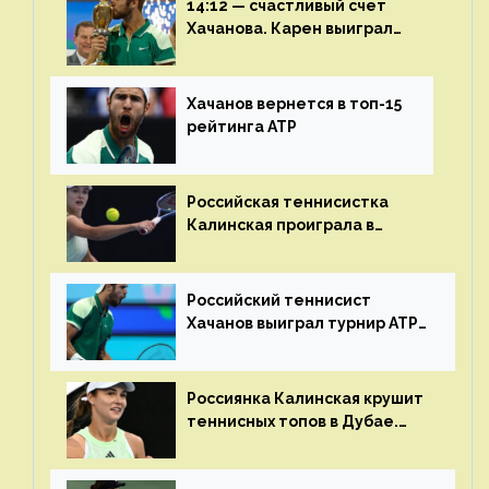
14:12 — счастливый счет
Хачанова. Карен выиграл
шестой финал из семи
Хачанов вернется в топ-15
рейтинга ATP
Российская теннисистка
Калинская проиграла в
финале турнира в Дубае
Российский теннисист
Хачанов выиграл турнир ATP
в Дохе
Россиянка Калинская крушит
теннисных топов в Дубае.
Анна рвется в топ-20
рейтинга