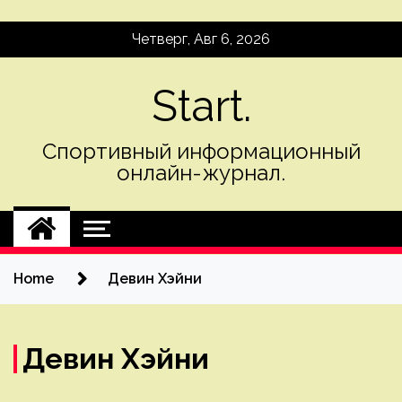
Skip
Четверг, Авг 6, 2026
to
content
Start.
Спортивный информационный
онлайн-журнал.
Home
Девин Хэйни
Девин Хэйни