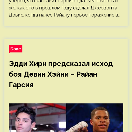
уверен, что заставит Гарсию сдаться точно так
же, как это в прошлом году сделал Джервонта
Дэвис, когда нанес Райану первое поражение в…
Бокс
Эдди Хирн предсказал исход
боя Девин Хэйни – Райан
Гарсия