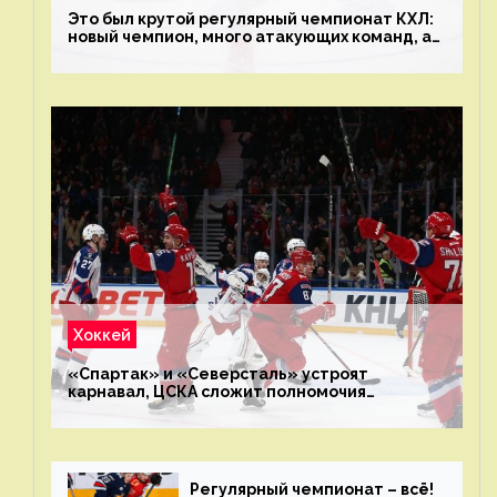
Это был крутой регулярный чемпионат КХЛ:
новый чемпион, много атакующих команд, а
только исполнители не решают
Хоккей
«Спартак» и «Северсталь» устроят
карнавал, ЦСКА сложит полномочия
чемпиона. Превью первого раунда плей-офф
на Западе
Регулярный чемпионат – всё!