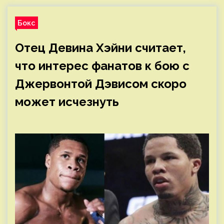
Бокс
Отец Девина Хэйни считает,
что интерес фанатов к бою с
Джервонтой Дэвисом скоро
может исчезнуть