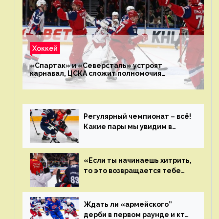
Хоккей
«Спартак» и «Северсталь» устроят
карнавал, ЦСКА сложит полномочия
чемпиона. Превью первого раунда плей-офф
на Западе
Регулярный чемпионат – всё!
Какие пары мы увидим в
плей-офф КХЛ?
«Если ты начинаешь хитрить,
то это возвращается тебе
бумерангом»
Ждать ли «армейского”
дерби в первом раунде и кто