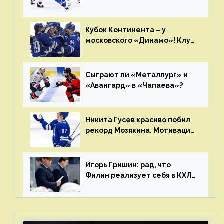
полетит в Хабаровск?
Главные интриги последнего
дня «регулярки” КХЛ
Кубок Континента – у
московского «Динамо»! Клуб
пришел к этому не за один
сезон
Сыграют ли «Металлург» и
«Авангард» в «Чапаева»?
Никита Гусев красиво побил
рекорд Мозякина. Мотивации
и мастерства у Никиты еще
много
Игорь Гришин: рад, что
Филин реализует себя в КХЛ
– спасибо Жамнову, что не
стали загонять его в рамки