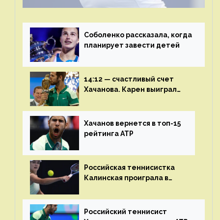
Соболенко рассказала, когда
планирует завести детей
14:12 — счастливый счет
Хачанова. Карен выиграл
шестой финал из семи
Хачанов вернется в топ-15
рейтинга ATP
Российская теннисистка
Калинская проиграла в
финале турнира в Дубае
Российский теннисист