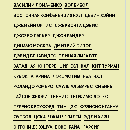
ВАСИЛИЙ ЛОМАЧЕНКО
ВОЛЕЙБОЛ
ВОСТОЧНАЯ КОНФЕРЕНЦИЯ КХЛ
ДЕВИН ХЭЙНИ
ДЖЕМЕЙН ОРТИС
ДЖЕРВОНТА ДЭВИС
ДЖОЗЕФ ПАРКЕР
ДЖОН РАЙДЕР
ДИНАМО МОСКВА
ДМИТРИЙ БИВОЛ
ДЭВИД БЕНАВИДЕС
ЕДИНАЯ ЛИГА ВТБ
ЗАПАДНАЯ КОНФЕРЕНЦИЯ КХЛ
КХЛ
КИТ ТУРМАН
КУБОК ГАГАРИНА
ЛОКОМОТИВ
НБА
НХЛ
РОЛАНДО РОМЕРО
САУЛЬ АЛЬВАРЕС
СИБИРЬ
ТАЙСОН ФЬЮРИ
ТЕННИС
ТЕОФИМО ЛОПЕС
ТЕРЕНС КРОУФОРД
ТИМ ЦЗЮ
ФРЭНСИС НГАННУ
ФУТБОЛ
ЦСКА
ЧЖАН ЧЖИЛЕЙ
ЭДДИ ХИРН
ЭНТОНИ ДЖОШУА
БОКС
РАЙАН ГАРСИЯ