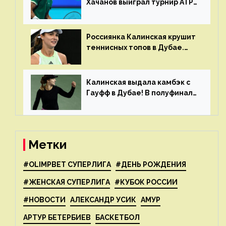
Хачанов выиграл турнир ATP
в Дохе
Россиянка Калинская крушит
теннисных топов в Дубае.
Анна рвется в топ-20
рейтинга
Калинская выдала камбэк с
Гауфф в Дубае! В полуфинале
Анну ждёт 1-я ракетка мира
Свёнтек
Метки
#OLIMPBET СУПЕРЛИГА
#ДЕНЬ РОЖДЕНИЯ
#ЖЕНСКАЯ СУПЕРЛИГА
#КУБОК РОССИИ
#НОВОСТИ
АЛЕКСАНДР УСИК
АМУР
АРТУР БЕТЕРБИЕВ
БАСКЕТБОЛ