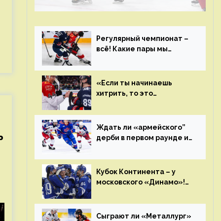
чемпиона. Превью первого раунда плей-
офф на Западе
Регулярный чемпионат –
всё! Какие пары мы
увидим в плей-офф КХЛ?
«Если ты начинаешь
хитрить, то это
возвращается тебе
бумерангом»
Ждать ли «армейского”
ь
дерби в первом раунде и
кто полетит в Хабаровск?
Главные интриги
последнего дня
Кубок Континента – у
«регулярки” КХЛ
московского «Динамо»!
Клуб пришел к этому не
за один сезон
Сыграют ли «Металлург»