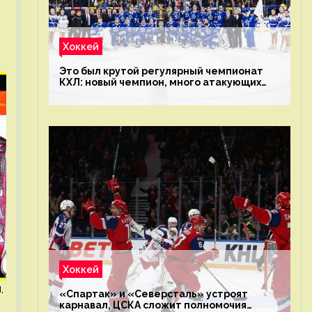
Хоккей
Это был крутой регулярный чемпионат
КХЛ: новый чемпион, много атакующих
команд, а только исполнители не решают
Хоккей
,
«Спартак» и «Северсталь» устроят
карнавал, ЦСКА сложит полномочия