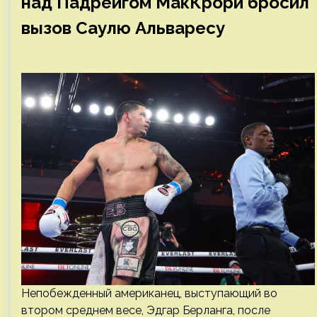
над Падрейгом МакКрори бросил
вызов Саулю Альваресу
Непобежденный американец, выступающий во
втором среднем весе, Эдгар Берланга, после