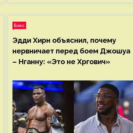
Бокс
Эдди Хирн объяснил, почему
нервничает перед боем Джошуа
– Нганну: «Это не Хргович»