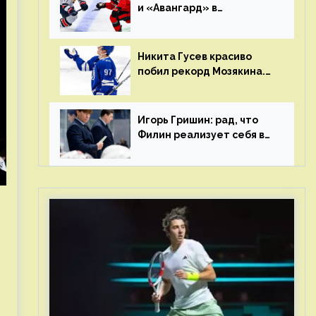
и «Авангард» в
«Чапаева»?
Никита Гусев красиво
побил рекорд Мозякина.
Мотивации и мастерства
у Никиты еще много
Игорь Гришин: рад, что
Филин реализует себя в
КХЛ – спасибо Жамнову,
что не стали загонять его
в рамки