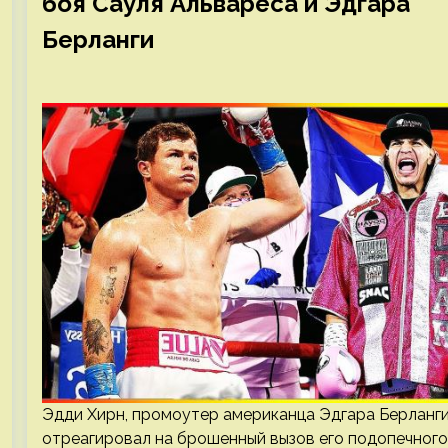
боя Сауля Альвареса и Эдгара
Берланги
Эдди Хирн, промоутер американца Эдгара Берланги
отреагировал на брошенный вызов его подопечного