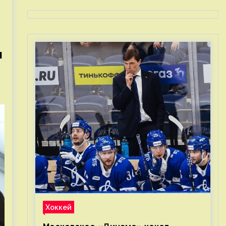
я
Хоккей