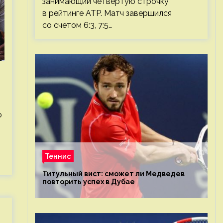
занимающий четвертую строчку
в рейтинге ATP. Матч завершился
со счетом 6:3, 7:5…
ю
Теннис
Титульный вист: сможет ли Медведев
повторить успех в Дубае