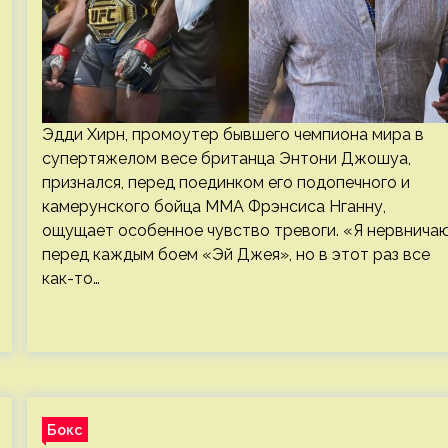
Эдди Хирн, промоутер бывшего чемпиона мира в
супертяжелом весе британца Энтони Джошуа,
признался, перед поединком его подопечного и
камерунского бойца ММА Фрэнсиса Нганну,
ощущает особенное чувство тревоги. «Я нервнича
перед каждым боем «Эй Джея», но в этот раз все
как-то…
Бокс