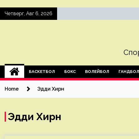
Skip
Четверг, Авг 6, 2026
to
content
Спо
БАСКЕТБОЛ
БОКС
ВОЛЕЙБОЛ
ГАНДБО
Home
Эдди Хирн
Эдди Хирн