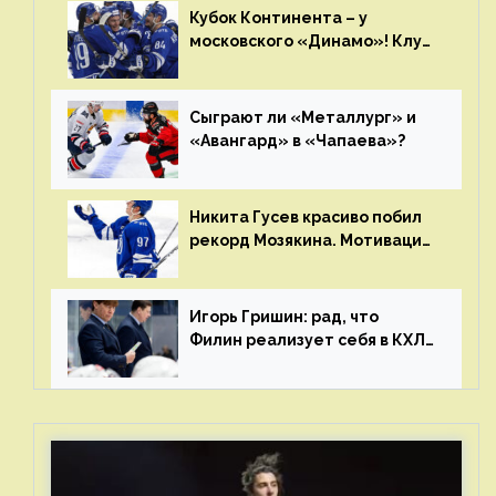
дня «регулярки” КХЛ
Кубок Континента – у
московского «Динамо»! Клуб
пришел к этому не за один
сезон
Сыграют ли «Металлург» и
«Авангард» в «Чапаева»?
Никита Гусев красиво побил
рекорд Мозякина. Мотивации
и мастерства у Никиты еще
много
Игорь Гришин: рад, что
Филин реализует себя в КХЛ
– спасибо Жамнову, что не
стали загонять его в рамки