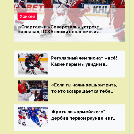
Хоккей
«Спартак» и «Северсталь» устроят
карнавал, ЦСКА сложит полномочия
чемпиона. Превью первого раунда плей-офф
на Западе
Регулярный чемпионат – всё!
Какие пары мы увидим в
плей-офф КХЛ?
«Если ты начинаешь хитрить,
то это возвращается тебе
бумерангом»
Ждать ли «армейского”
дерби в первом раунде и кто
полетит в Хабаровск?
Главные интриги последнего