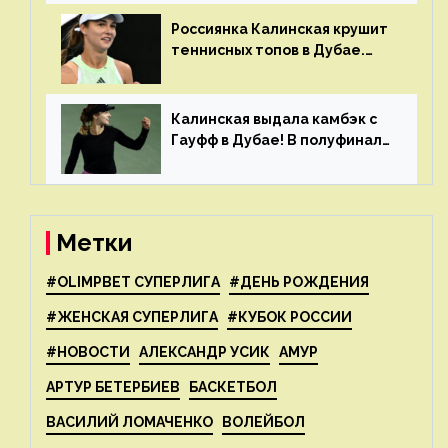
Россиянка Калинская крушит
теннисных топов в Дубае.
Анна рвется в топ-20
рейтинга
Калинская выдала камбэк с
Гауфф в Дубае! В полуфинале
Анну ждёт 1-я ракетка мира
Свёнтек
Метки
#OLIMPBET СУПЕРЛИГА
#ДЕНЬ РОЖДЕНИЯ
#ЖЕНСКАЯ СУПЕРЛИГА
#КУБОК РОССИИ
#НОВОСТИ
АЛЕКСАНДР УСИК
АМУР
АРТУР БЕТЕРБИЕВ
БАСКЕТБОЛ
ВАСИЛИЙ ЛОМАЧЕНКО
ВОЛЕЙБОЛ