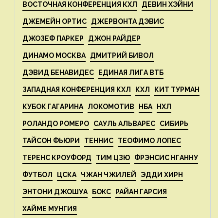
ВОСТОЧНАЯ КОНФЕРЕНЦИЯ КХЛ
ДЕВИН ХЭЙНИ
ДЖЕМЕЙН ОРТИС
ДЖЕРВОНТА ДЭВИС
ДЖОЗЕФ ПАРКЕР
ДЖОН РАЙДЕР
ДИНАМО МОСКВА
ДМИТРИЙ БИВОЛ
ДЭВИД БЕНАВИДЕС
ЕДИНАЯ ЛИГА ВТБ
ЗАПАДНАЯ КОНФЕРЕНЦИЯ КХЛ
КХЛ
КИТ ТУРМАН
КУБОК ГАГАРИНА
ЛОКОМОТИВ
НБА
НХЛ
РОЛАНДО РОМЕРО
САУЛЬ АЛЬВАРЕС
СИБИРЬ
ТАЙСОН ФЬЮРИ
ТЕННИС
ТЕОФИМО ЛОПЕС
ТЕРЕНС КРОУФОРД
ТИМ ЦЗЮ
ФРЭНСИС НГАННУ
ФУТБОЛ
ЦСКА
ЧЖАН ЧЖИЛЕЙ
ЭДДИ ХИРН
ЭНТОНИ ДЖОШУА
БОКС
РАЙАН ГАРСИЯ
ХАЙМЕ МУНГИЯ