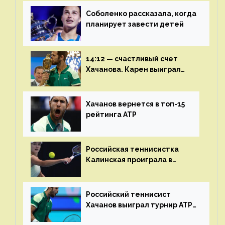
Соболенко рассказала, когда
планирует завести детей
14:12 — счастливый счет
Хачанова. Карен выиграл
шестой финал из семи
Хачанов вернется в топ-15
рейтинга ATP
Российская теннисистка
Калинская проиграла в
финале турнира в Дубае
Российский теннисист
Хачанов выиграл турнир ATP
в Дохе