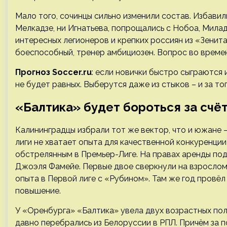
Мало того, сочинцы сильно изменили состав. Избави
Мелкадзе, ни Игнатьева, попрощались с Нобоа, Милад
интересных легионеров и крепких россиян из «Зенит
боеспособный, тренер амбициозен. Вопрос во времен
Прогноз Soccer.ru
: если новички быстро сыграются
не будет равных. Выберутся даже из стыков – и за то
«Балтика» будет бороться за счё
Калининградцы избрали тот же вектор, что и южане 
лиги не хватает опыта для качественной конкуренции
обстрелянным в Премьер-Лиге. На правах аренды по
Джоэля Фамейе. Первые двое сверкнули на взрослом
опыта в Первой лиге с «Рубином». Там же год провё
повышение.
У «Оренбурга» «Балтика» увела двух возрастных по
давно перебрались из Белоруссии в РПЛ. Причём за 