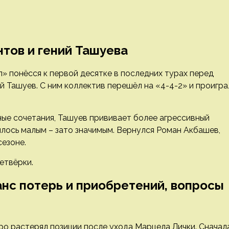
нтов и гений Ташуева
л» понёсся к первой десятке в последних турах перед
ей Ташуев. С ним коллектив перешёл на «4-4-2» и проигра
ные сочетания, Ташуев прививает более агрессивный
лось малым – зато значимым. Вернулся Роман Акбашев,
езоне.
етвёрки.
нс потерь и приобретений, вопросы
о растерял позиции после ухода Марцела Лички. Сначал