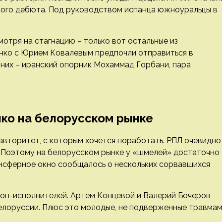
ркого дебюта. Под руководством испанца южноуральцы в
мотря на стагнацию – только вот остальные из
енко с Юрием Ковалевым предпочли отправиться в
 них – иранский опорник Мохаммад Горбани, пара
нко на белорусском рынке
авторитет, с которым хочется поработать. РПЛ очевидно
 Поэтому на белорусском рынке у «шмелей» достаточно
ансферное окно сообщалось о нескольких сорвавшихся
 топ-исполнителей. Артем Концевой и Валерий Бочеров
Белоруссии. Плюс это молодые, не подверженные травма