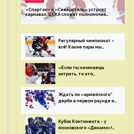
«Спартак» и «Северсталь» устроят
карнавал, ЦСКА сложит полномочия
чемпиона. Превью первого раунда плей-
офф на Западе
Регулярный чемпионат –
всё! Какие пары мы
увидим в плей-офф КХЛ?
«Если ты начинаешь
хитрить, то это
возвращается тебе
бумерангом»
Ждать ли «армейского”
дерби в первом раунде и
кто полетит в Хабаровск?
Главные интриги
последнего дня
Кубок Континента – у
«регулярки” КХЛ
московского «Динамо»!