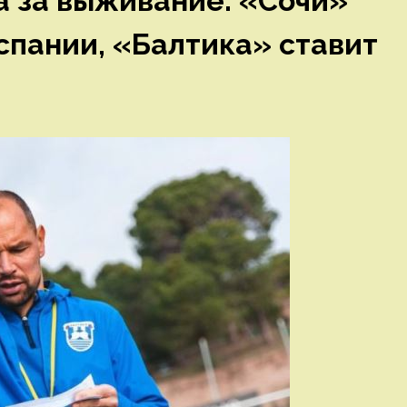
а за выживание. «Сочи»
спании, «Балтика» ставит