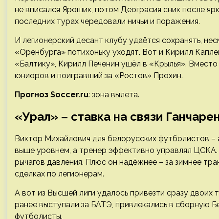
не вписался Ярошик, потом Деограсия сник после я
последних турах чередовали ничьи и поражения.
И легионерский десант клубу удаётся сохранять, нес
«Оренбурга» потихоньку уходят. Вот и Кирилл Капл
«Балтику», Кирилл Печенин ушёл в «Крылья». Вместо
юниоров и поигравший за «Ростов» Прохин.
Прогноз Soccer.ru
: зона вылета.
«Урал» – ставка на связи Ганчаре
Виктор Михайлович для белорусских футболистов – 
выше уровнем, а тренер эффективно управлял ЦСКА.
рычагов давления. Плюс он надёжнее – за зимнее тр
сделках по легионерам.
А вот из Высшей лиги удалось привезти сразу двоих
ранее выступали за БАТЭ, привлекались в сборную 
футболисты.