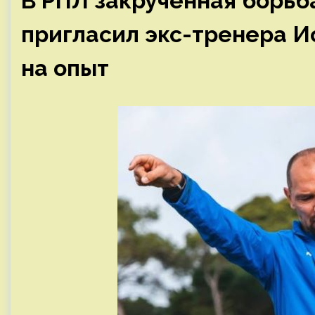
В РПЛ закрученная борьб
пригласил экс-тренера И
на опыт