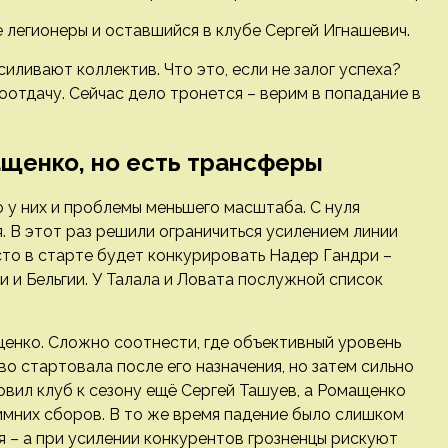
е легионеры и оставшийся в клубе Сергей Игнашевич.
силивают коллектив. Что это, если не залог успеха?
оотдачу. Сейчас дело тронется – верим в попадание в
ащенко, но есть трансферы
о у них и проблемы меньшего масштаба. С нуля
я. В этот раз решили ограничиться усилением линии
сто в старте будет конкурировать Надер Гандри –
и и Бельгии. У Талала и Ловата послужной список
енко. Сложно соотнести, где объективный уровень
во стартовала после его назначения, но затем сильно
отовил клуб к сезону ещё Сергей Ташуев, а Ромащенко
имних сборов. В то же время падение было слишком
 – а при усилении конкурентов грозненцы рискуют