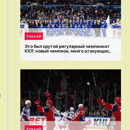
Хоккей
Это был крутой регулярный чемпионат
КХЛ: новый чемпион, много атакующих
команд, а только исполнители не решают
я
Хоккей