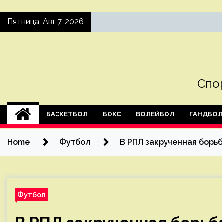
Skip
Пятница, Авг 7, 2026
to
content
Спо
БАСКЕТБОЛ
БОКС
ВОЛЕЙБОЛ
ГАНДБО
Home
Футбол
В РПЛ закрученная борьб
Футбол