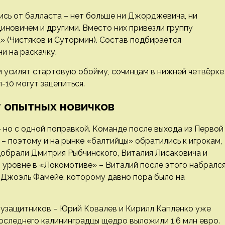
лись от балласта – нет больше ни Джорджевича, ни
иновичем и другими. Вместо них привезли группу
а» (Чистяков и Сутормин). Состав подбирается
и на раскачку.
 и усилят стартовую обойму, сочинцам в нижней четвёрке
п-10 могут зацепиться.
т опытных новичков
– но с одной поправкой. Команде после выхода из Первой
 – поэтому и на рынке «балтийцы» обратились к игрокам,
добрали Дмитрия Рыбчинского, Виталия Лисаковича и
 уровне в «Локомотиве» – Виталий после этого набралс
л Джоэль Фамейе, которому давно пора было на
лузащитников – Юрий Ковалев и Кирилл Капленко уже
последнего калининградцы щедро выложили 1.6 млн евро.