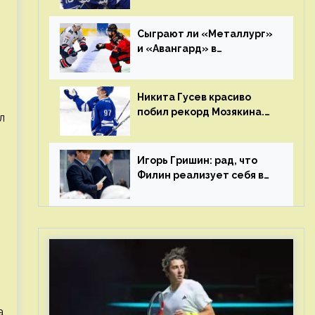
Клуб пришел к этому не
за один сезон
Сыграют ли «Металлург»
и «Авангард» в
«Чапаева»?
Никита Гусев красиво
побил рекорд Мозякина.
л
Мотивации и мастерства
у Никиты еще много
Игорь Гришин: рад, что
Филин реализует себя в
КХЛ – спасибо Жамнову,
что не стали загонять его
в рамки
а