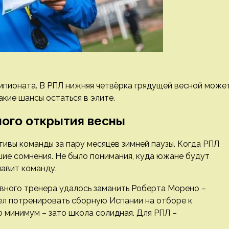
мпионата. В РПЛ нижняя четвёрка грядущей весной може
акие шансы остаться в элите.
ного открытия весны
тивы команды за пару месяцев зимней паузы. Когда РПЛ
шие сомнения. Не было понимания, куда южане будут
лавит команду.
авного тренера удалось заманить Роберта Морено –
пел потренировать сборную Испании на отборе к
 минимум – зато школа солидная. Для РПЛ –