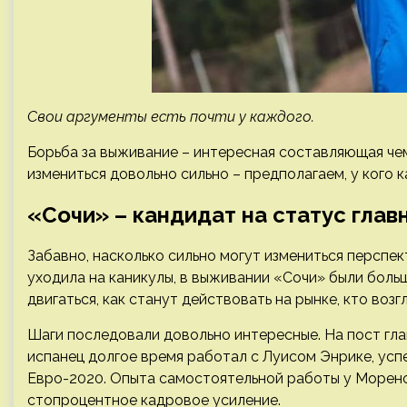
Свои аргументы есть почти у каждого.
Борьба за выживание – интересная составляющая че
измениться довольно сильно – предполагаем, у кого к
«Сочи» – кандидат на статус глав
Забавно, насколько сильно могут измениться перспек
уходила на каникулы, в выживании «Сочи» были боль
двигаться, как станут действовать на рынке, кто возг
Шаги последовали довольно интересные. На пост гл
испанец долгое время работал с Луисом Энрике, ус
Евро-2020. Опыта самостоятельной работы у Морено
стопроцентное кадровое усиление.