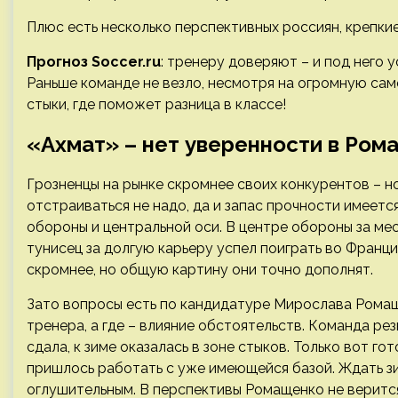
Плюс есть несколько перспективных россиян, крепки
Прогноз Soccer.ru
: тренеру доверяют – и под него у
Раньше команде не везло, несмотря на огромную сам
стыки, где поможет разница в классе!
«Ахмат» – нет уверенности в Ром
Грозненцы на рынке скромнее своих конкурентов – н
отстраиваться не надо, да и запас прочности имеетс
обороны и центральной оси. В центре обороны за ме
тунисец за долгую карьеру успел поиграть во Франци
скромнее, но общую картину они точно дополнят.
Зато вопросы есть по кандидатуре Мирослава Ромащ
тренера, а где – влияние обстоятельств. Команда рез
сдала, к зиме оказалась в зоне стыков. Только вот г
пришлось работать с уже имеющейся базой. Ждать з
оглушительным. В перспективы Ромащенко не верится