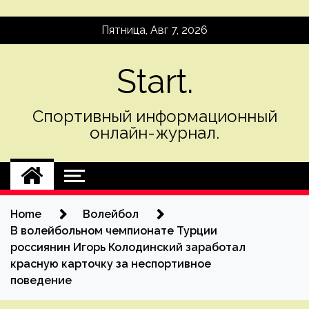
Skip
Пятница, Авг 7, 2026
to
content
Start.
Спортивный информационный
онлайн-журнал.
Home
Волейбол
В волейбольном чемпионате Турции
россиянин Игорь Колодинский заработал
красную карточку за неспортивное
поведение