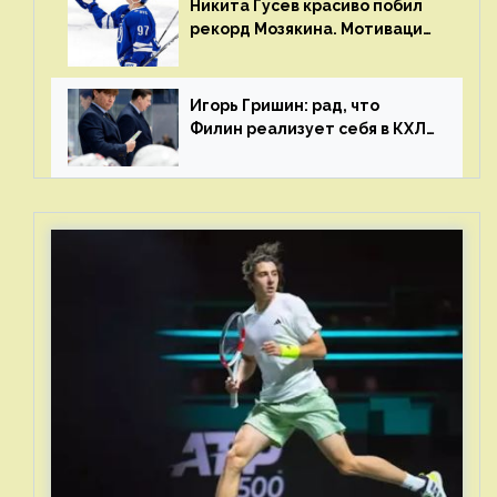
Никита Гусев красиво побил
рекорд Мозякина. Мотивации
и мастерства у Никиты еще
много
Игорь Гришин: рад, что
Филин реализует себя в КХЛ
– спасибо Жамнову, что не
стали загонять его в рамки