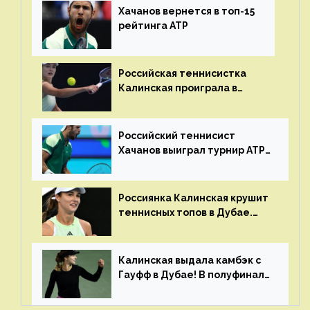
Хачанов вернется в топ-15
рейтинга ATP
Российская теннисистка
Калинская проиграла в
финале турнира в Дубае
Российский теннисист
Хачанов выиграл турнир ATP
в Дохе
Россиянка Калинская крушит
теннисных топов в Дубае.
Анна рвется в топ-20
рейтинга
Калинская выдала камбэк с
Гауфф в Дубае! В полуфинале
Анну ждёт 1-я ракетка мира
Свёнтек