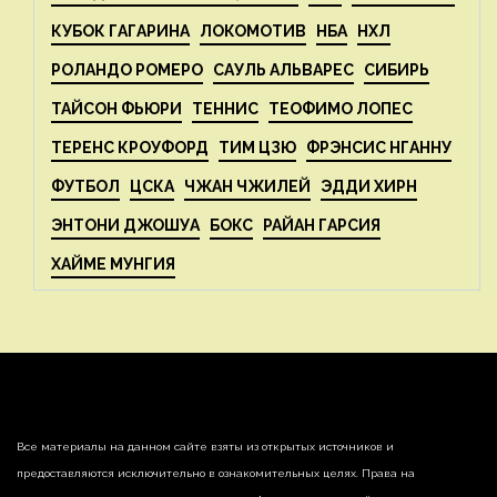
КУБОК ГАГАРИНА
ЛОКОМОТИВ
НБА
НХЛ
РОЛАНДО РОМЕРО
САУЛЬ АЛЬВАРЕС
СИБИРЬ
ТАЙСОН ФЬЮРИ
ТЕННИС
ТЕОФИМО ЛОПЕС
ТЕРЕНС КРОУФОРД
ТИМ ЦЗЮ
ФРЭНСИС НГАННУ
ФУТБОЛ
ЦСКА
ЧЖАН ЧЖИЛЕЙ
ЭДДИ ХИРН
ЭНТОНИ ДЖОШУА
БОКС
РАЙАН ГАРСИЯ
ХАЙМЕ МУНГИЯ
Все материалы на данном сайте взяты из открытых источников и
предоставляются исключительно в ознакомительных целях. Права на