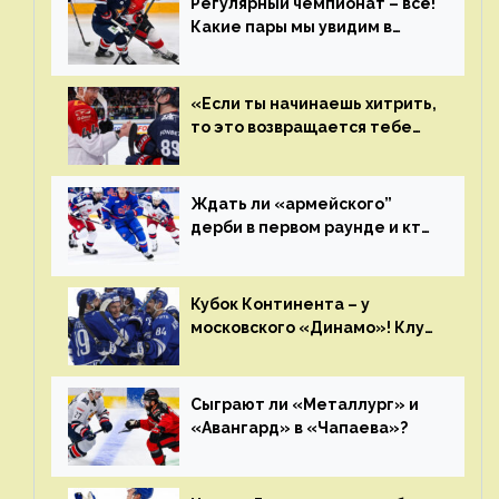
Регулярный чемпионат – всё!
Какие пары мы увидим в
плей-офф КХЛ?
«Если ты начинаешь хитрить,
то это возвращается тебе
бумерангом»
Ждать ли «армейского”
дерби в первом раунде и кто
полетит в Хабаровск?
Главные интриги последнего
дня «регулярки” КХЛ
Кубок Континента – у
московского «Динамо»! Клуб
пришел к этому не за один
сезон
Сыграют ли «Металлург» и
«Авангард» в «Чапаева»?