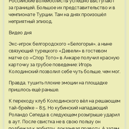
Российские волейболисты успешно выступают
за границей. Большое их представительство и в
чемпионате Турции. Там на днях произошёл
неприятный эпизод.
Видео дня
Экс-игрок белгородского «Белогорья», а ныне
связующий турецкого «Девели» в гостевом
матче со «Спор Тото» в Анкаре получил красную
карточку за грубое поведение: Игорь
Колодинский позволил себе чуть больше, чем мог.
Правда, тушить плохие эмоции на площадке
пришлось ещё раньше.
К переходу клуб Колодинского вёл на решающем
тай-брейке – 8:5. Но кубинский нападающий
Роландо Сепеда в следующем розыгрыше ударил
в аут. После свистка не в свою пользу он
подбежал к арбитру, доказывая правоту. А затем