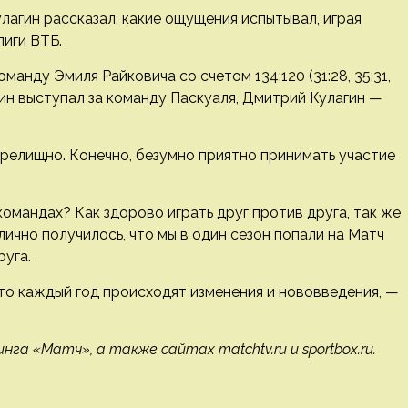
агин рассказал, какие ощущения испытывал, играя
лиги ВТБ.
анду Эмиля Райковича со счетом 134:120 (31:28, 35:31,
агин выступал за команду Паскуаля, Дмитрий Кулагин —
зрелищно. Конечно, безумно приятно принимать участие
командах? Как здорово играть друг против друга, так же
лично получилось, что мы в один сезон попали на Матч
руга.
то каждый год происходят изменения и нововведения, —
а «Матч», а также сайтах matchtv.ru и sportbox.ru.