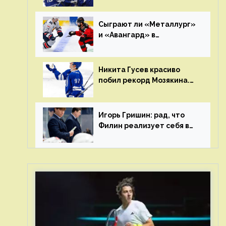
Клуб пришел к этому не
за один сезон
Сыграют ли «Металлург»
и «Авангард» в
«Чапаева»?
Никита Гусев красиво
побил рекорд Мозякина.
Мотивации и мастерства
у Никиты еще много
Игорь Гришин: рад, что
Филин реализует себя в
КХЛ – спасибо Жамнову,
что не стали загонять его
в рамки