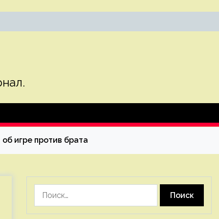
нал.
 об игре против брата
Найти: