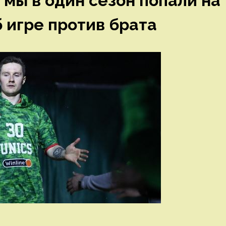
 мы в один сезон попали на
 игре против брата