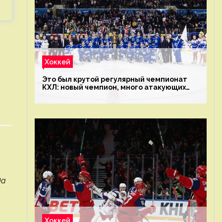
Хоккей
Это был крутой регулярный чемпионат
КХЛ: новый чемпион, много атакующих
команд, а только исполнители не решают
да
Хоккей