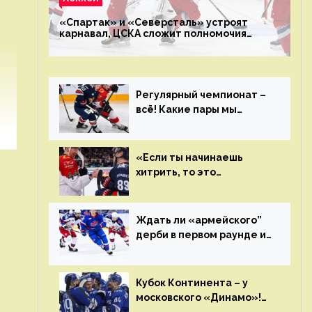
«Спартак» и «Северсталь» устроят
карнавал, ЦСКА сложит полномочия
чемпиона. Превью первого раунда плей-
офф на Западе
Регулярный чемпионат –
всё! Какие пары мы
увидим в плей-офф КХЛ?
«Если ты начинаешь
хитрить, то это
возвращается тебе
бумерангом»
Ждать ли «армейского”
дерби в первом раунде и
кто полетит в Хабаровск?
Главные интриги
последнего дня
Кубок Континента – у
«регулярки” КХЛ
московского «Динамо»!