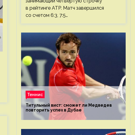
занимающий четвертую строчку
в рейтинге ATP. Матч завершился
со счетом 6:3, 7:5…
Теннис
Титульный вист: сможет ли Медведев
повторить успех в Дубае