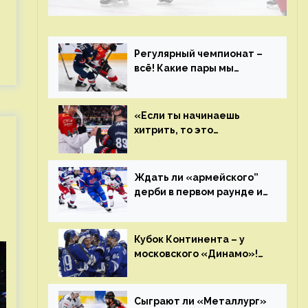
чемпиона. Превью первого раунда плей-
офф на Западе
Регулярный чемпионат –
всё! Какие пары мы
увидим в плей-офф КХЛ?
«Если ты начинаешь
хитрить, то это
возвращается тебе
бумерангом»
Ждать ли «армейского”
дерби в первом раунде и
кто полетит в Хабаровск?
Главные интриги
последнего дня
Кубок Континента – у
«регулярки” КХЛ
московского «Динамо»!
Клуб пришел к этому не
за один сезон
Сыграют ли «Металлург»