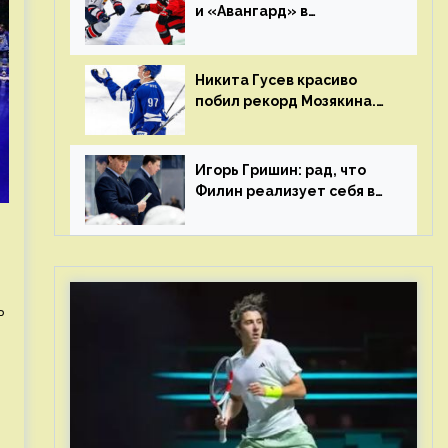
и «Авангард» в
«Чапаева»?
Никита Гусев красиво
побил рекорд Мозякина.
Мотивации и мастерства
у Никиты еще много
Игорь Гришин: рад, что
Филин реализует себя в
КХЛ – спасибо Жамнову,
что не стали загонять его
в рамки
ь