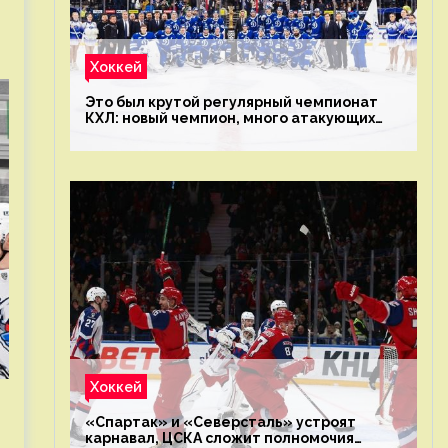
Хоккей
Это был крутой регулярный чемпионат
КХЛ: новый чемпион, много атакующих
команд, а только исполнители не решают
Хоккей
«Спартак» и «Северсталь» устроят
карнавал, ЦСКА сложит полномочия