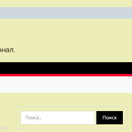
нал.
Найти: