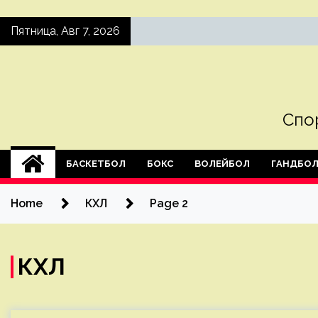
Skip
Пятница, Авг 7, 2026
to
content
Спо
БАСКЕТБОЛ
БОКС
ВОЛЕЙБОЛ
ГАНДБО
Home
КХЛ
Page 2
КХЛ