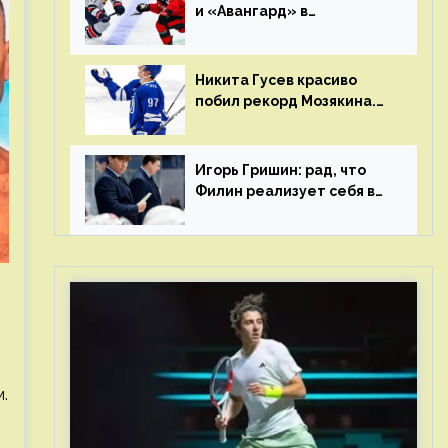
и «Авангард» в
«Чапаева»?
Никита Гусев красиво
побил рекорд Мозякина.
Мотивации и мастерства
у Никиты еще много
Игорь Гришин: рад, что
Филин реализует себя в
КХЛ – спасибо Жамнову,
что не стали загонять его
в рамки
.