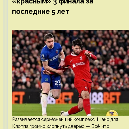
«красным» 3 финала за
последние 5 лет
Развивается серьёзнейший комплекс. Шанс для
Клоппа громко хлопнуть дверью — Всё, что