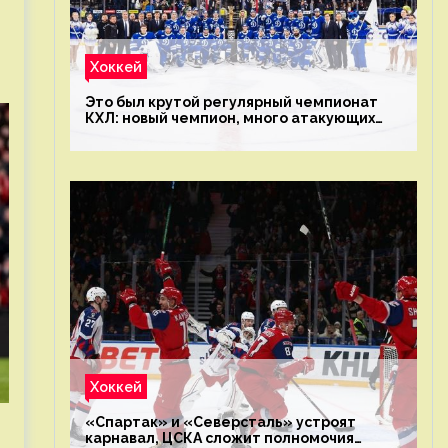
Хоккей
Это был крутой регулярный чемпионат
КХЛ: новый чемпион, много атакующих
команд, а только исполнители не решают
Хоккей
«Спартак» и «Северсталь» устроят
карнавал, ЦСКА сложит полномочия