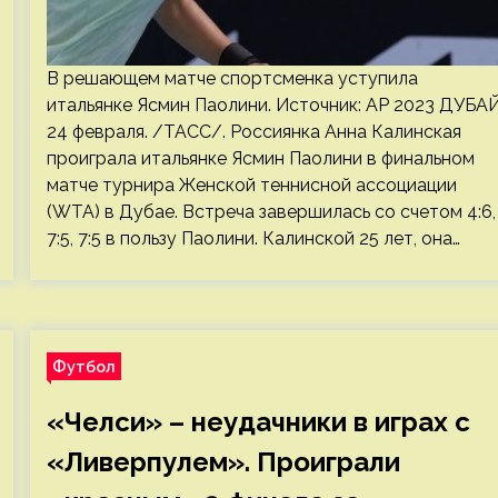
В решающем матче спортсменка уступила
итальянке Ясмин Паолини. Источник: AP 2023 ДУБАЙ
24 февраля. /ТАСС/. Россиянка Анна Калинская
проиграла итальянке Ясмин Паолини в финальном
матче турнира Женской теннисной ассоциации
(WTA) в Дубае. Встреча завершилась со счетом 4:6,
7:5, 7:5 в пользу Паолини. Калинской 25 лет, она…
Футбол
«Челси» – неудачники в играх с
«Ливерпулем». Проиграли