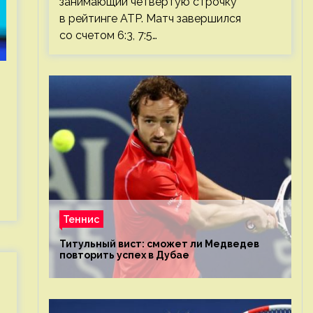
занимающий четвертую строчку
в рейтинге ATP. Матч завершился
со счетом 6:3, 7:5…
Теннис
Титульный вист: сможет ли Медведев
повторить успех в Дубае