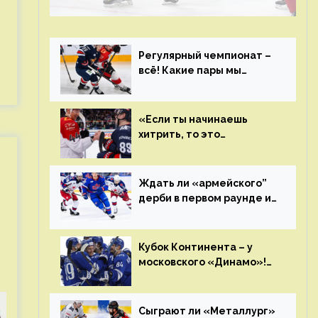
чемпиона. Превью первого раунда плей-
офф на Западе
Регулярный чемпионат –
всё! Какие пары мы
увидим в плей-офф КХЛ?
«Если ты начинаешь
хитрить, то это
возвращается тебе
бумерангом»
Ждать ли «армейского”
дерби в первом раунде и
кто полетит в Хабаровск?
Главные интриги
последнего дня
Кубок Континента – у
«регулярки” КХЛ
московского «Динамо»!
Клуб пришел к этому не
за один сезон
Сыграют ли «Металлург»