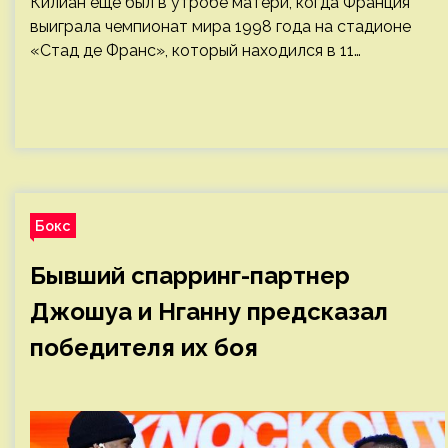
Килиан еще был в утробе матери, когда Франция
выиграла чемпионат мира 1998 года на стадионе
«Стад де Франс», который находился в 11…
Бокс
Бывший спарринг-партнер
Джошуа и Нганну предсказал
победителя их боя