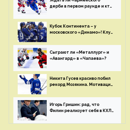
дерби в первом раунде и кто
полетит в Хабаровск?
Главные интриги последнего
дня «регулярки” КХЛ
Кубок Континента – у
московского «Динамо»! Клуб
пришел к этому не за один
сезон
Сыграют ли «Металлург» и
«Авангард» в «Чапаева»?
Никита Гусев красиво побил
рекорд Мозякина. Мотивации
и мастерства у Никиты еще
много
Игорь Гришин: рад, что
Филин реализует себя в КХЛ
– спасибо Жамнову, что не
стали загонять его в рамки