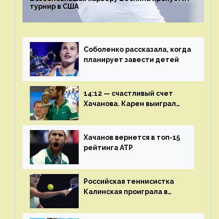
турнир в США
Соболенко рассказала, когда
планирует завести детей
14:12 — счастливый счет
Хачанова. Карен выиграл
шестой финал из семи
Хачанов вернется в топ-15
рейтинга ATP
Российская теннисистка
Калинская проиграла в
финале турнира в Дубае