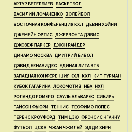
АРТУР БЕТЕРБИЕВ
БАСКЕТБОЛ
ВАСИЛИЙ ЛОМАЧЕНКО
ВОЛЕЙБОЛ
ВОСТОЧНАЯ КОНФЕРЕНЦИЯ КХЛ
ДЕВИН ХЭЙНИ
ДЖЕМЕЙН ОРТИС
ДЖЕРВОНТА ДЭВИС
ДЖОЗЕФ ПАРКЕР
ДЖОН РАЙДЕР
ДИНАМО МОСКВА
ДМИТРИЙ БИВОЛ
ДЭВИД БЕНАВИДЕС
ЕДИНАЯ ЛИГА ВТБ
ЗАПАДНАЯ КОНФЕРЕНЦИЯ КХЛ
КХЛ
КИТ ТУРМАН
КУБОК ГАГАРИНА
ЛОКОМОТИВ
НБА
НХЛ
РОЛАНДО РОМЕРО
САУЛЬ АЛЬВАРЕС
СИБИРЬ
ТАЙСОН ФЬЮРИ
ТЕННИС
ТЕОФИМО ЛОПЕС
ТЕРЕНС КРОУФОРД
ТИМ ЦЗЮ
ФРЭНСИС НГАННУ
ФУТБОЛ
ЦСКА
ЧЖАН ЧЖИЛЕЙ
ЭДДИ ХИРН