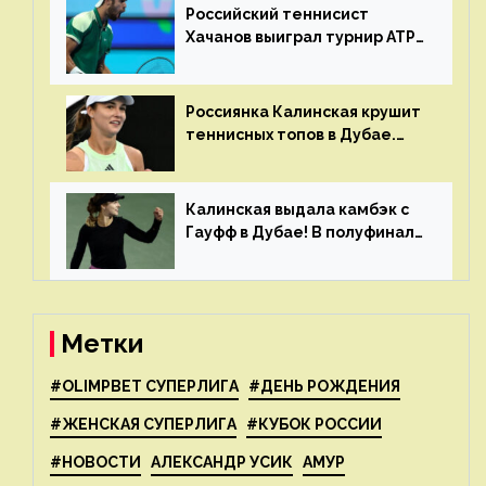
Российский теннисист
Хачанов выиграл турнир ATP
в Дохе
Россиянка Калинская крушит
теннисных топов в Дубае.
Анна рвется в топ-20
рейтинга
Калинская выдала камбэк с
Гауфф в Дубае! В полуфинале
Анну ждёт 1-я ракетка мира
Свёнтек
Метки
#OLIMPBET СУПЕРЛИГА
#ДЕНЬ РОЖДЕНИЯ
#ЖЕНСКАЯ СУПЕРЛИГА
#КУБОК РОССИИ
#НОВОСТИ
АЛЕКСАНДР УСИК
АМУР