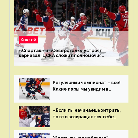
Хоккей
«Спартак» и «Северсталь» устроят
карнавал, ЦСКА сложит полномочия
чемпиона. Превью первого раунда плей-офф
на Западе
Регулярный чемпионат – всё!
Какие пары мы увидим в
плей-офф КХЛ?
«Если ты начинаешь хитрить,
то это возвращается тебе
бумерангом»
Ждать ли «армейского”