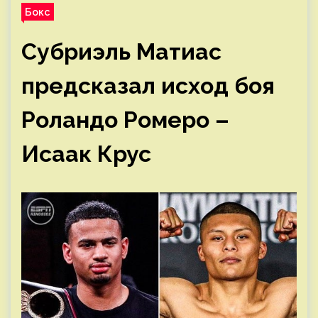
Бокс
Субриэль Матиас
предсказал исход боя
Роландо Ромеро –
Исаак Крус