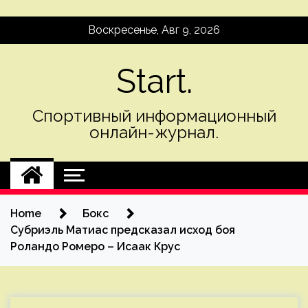
Skip
Воскресенье, Авг 9, 2026
to
content
Start.
Спортивный информационный
онлайн-журнал.
Home
Бокс
Субриэль Матиас предсказал исход боя
Роландо Ромеро – Исаак Крус