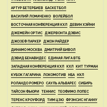
АРТУР БЕТЕРБИЕВ
БАСКЕТБОЛ
ВАСИЛИЙ ЛОМАЧЕНКО
ВОЛЕЙБОЛ
ВОСТОЧНАЯ КОНФЕРЕНЦИЯ КХЛ
ДЕВИН ХЭЙНИ
ДЖЕМЕЙН ОРТИС
ДЖЕРВОНТА ДЭВИС
ДЖОЗЕФ ПАРКЕР
ДЖОН РАЙДЕР
ДИНАМО МОСКВА
ДМИТРИЙ БИВОЛ
ДЭВИД БЕНАВИДЕС
ЕДИНАЯ ЛИГА ВТБ
ЗАПАДНАЯ КОНФЕРЕНЦИЯ КХЛ
КХЛ
КИТ ТУРМАН
КУБОК ГАГАРИНА
ЛОКОМОТИВ
НБА
НХЛ
РОЛАНДО РОМЕРО
САУЛЬ АЛЬВАРЕС
СИБИРЬ
ТАЙСОН ФЬЮРИ
ТЕННИС
ТЕОФИМО ЛОПЕС
ТЕРЕНС КРОУФОРД
ТИМ ЦЗЮ
ФРЭНСИС НГАННУ