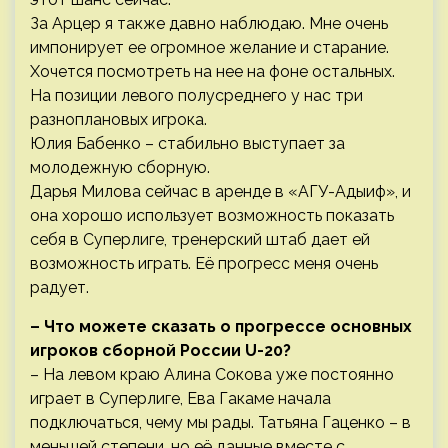
За Арцер я также давно наблюдаю. Мне очень
импонирует ее огромное желание и старание.
Хочется посмотреть на нее на фоне остальных.
На позиции левого полусреднего у нас три
разноплановых игрока.
Юлия Бабенко – стабильно выступает за
молодежную сборную.
Дарья Милова сейчас в аренде в «АГУ-Адыиф», и
она хорошо использует возможность показать
себя в Суперлиге, тренерский штаб дает ей
возможность играть. Её прогресс меня очень
радует.
– Что можете сказать о прогрессе основных
игроков сборной России
U
-20?
– На левом краю Алина Сокова уже постоянно
играет в Суперлиге, Ева Гакаме начала
подключаться, чему мы рады. Татьяна Гаценко – в
меньшей степени, но её данные вместе с