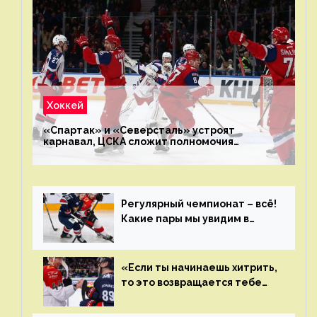
Хоккей
«Спартак» и «Северсталь» устроят
карнавал, ЦСКА сложит полномочия
чемпиона. Превью первого раунда плей-офф
на Западе
Регулярный чемпионат – всё!
Какие пары мы увидим в
плей-офф КХЛ?
«Если ты начинаешь хитрить,
то это возвращается тебе
бумерангом»