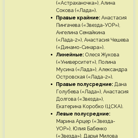
(«Астраханочка»), Алина
Сокова («Лада»).
Правые крайние:
Анастасия
Пингачева («Звезда-УОР»),
Ангелина Семайкина
(«Лада-2»), Анастасия Чешева
(«Динамо-Синара»).
Линейные:
Олеся Жукова
(«Университет»), Полина
Мусина («Лада»), Александра
Островская («Лада-2»).
Правые полусредние:
Дана
Голубева («Лада»), Анастасия
Долгова («Звезда»),
Екатерина Коробко (ЦСКА).
Левые полусредние:
Марина Арцер («Звезда-
УОР»), Юлия Бабенко
(«Звезда»), Дарья Милова