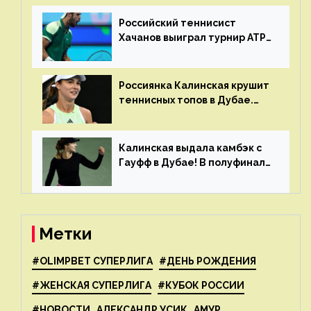
Российский теннисист
Хачанов выиграл турнир ATP
в Дохе
Россиянка Калинская крушит
теннисных топов в Дубае.
Анна рвется в топ-20
рейтинга
Калинская выдала камбэк с
Гауфф в Дубае! В полуфинале
Анну ждёт 1-я ракетка мира
Свёнтек
Метки
#OLIMPBET СУПЕРЛИГА
#ДЕНЬ РОЖДЕНИЯ
#ЖЕНСКАЯ СУПЕРЛИГА
#КУБОК РОССИИ
#НОВОСТИ
АЛЕКСАНДР УСИК
АМУР