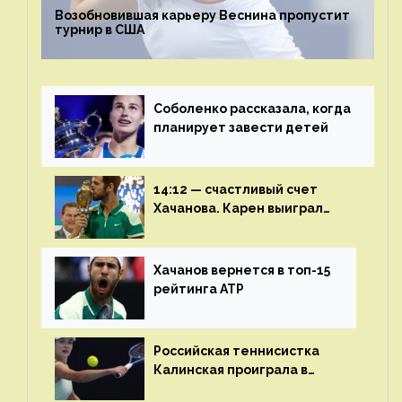
Возобновившая карьеру Веснина пропустит
турнир в США
Соболенко рассказала, когда
планирует завести детей
14:12 — счастливый счет
Хачанова. Карен выиграл
шестой финал из семи
Хачанов вернется в топ-15
рейтинга ATP
Российская теннисистка
Калинская проиграла в
финале турнира в Дубае