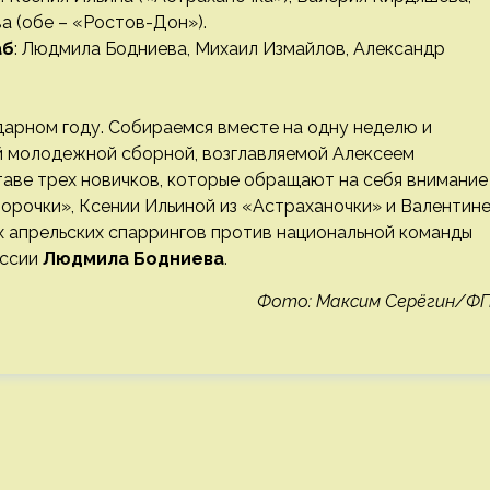
 (обе – «Ростов-Дон»).
аб
: Людмила Бодниева, Михаил Измайлов, Александр
дарном году. Собираемся вместе на одну неделю и
й молодежной сборной, возглавляемой Алексеем
таве трех новичков, которые обращают на себя внимание
морочки», Ксении Ильиной из «Астраханочки» и Валентин
х апрельских спаррингов против национальной команды
оссии
Людмила Бодниева
.
Фото: Максим Серёгин/ФГ