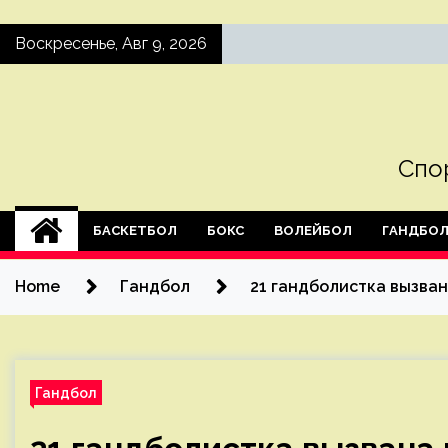
Skip
Воскресенье, Авг 9, 2026
to
content
Спо
БАСКЕТБОЛ
БОКС
ВОЛЕЙБОЛ
ГАНДБО
Home
Гандбол
21 гандболистка вызван
Гандбол