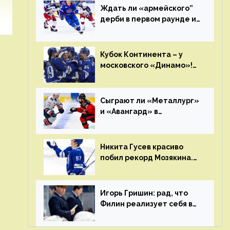
Ждать ли «армейского”
дерби в первом раунде и
кто полетит в Хабаровск?
Главные интриги
последнего дня
Кубок Континента – у
«регулярки” КХЛ
московского «Динамо»!
Клуб пришел к этому не
за один сезон
Сыграют ли «Металлург»
и «Авангард» в
«Чапаева»?
Никита Гусев красиво
побил рекорд Мозякина.
Мотивации и мастерства
у Никиты еще много
Игорь Гришин: рад, что
Филин реализует себя в
КХЛ – спасибо Жамнову,
что не стали загонять его