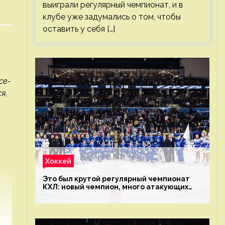
выиграли регулярный чемпионат, и в
клубе уже задумались о том, чтобы
оставить у себя […]
се-
я,
Хоккей
Это был крутой регулярный чемпионат
КХЛ: новый чемпион, много атакующих
команд, а только исполнители не решают