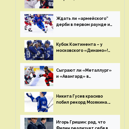
возвращается тебе
бумерангом»
Ждать ли «армейского”
дерби в первом раунде и
кто полетит в Хабаровск?
Главные интриги
последнего дня
Кубок Континента – у
«регулярки” КХЛ
московского «Динамо»!
Клуб пришел к этому не
за один сезон
Сыграют ли «Металлург»
и «Авангард» в
«Чапаева»?
Никита Гусев красиво
побил рекорд Мозякина.
Мотивации и мастерства
у Никиты еще много
Игорь Гришин: рад, что
Филин реализует себя в