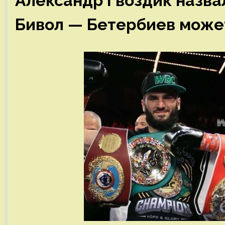
Александр Гвоздик назвал
Бивол — Бетербиев может