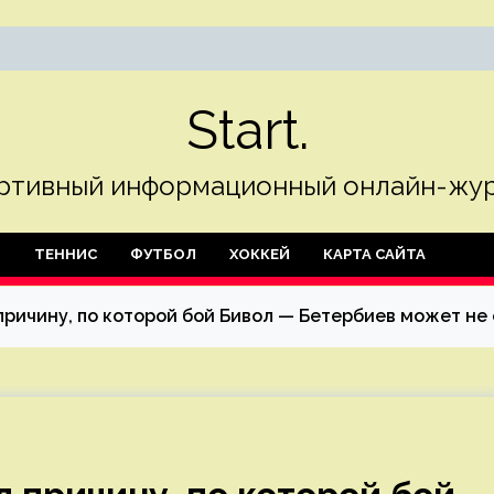
Start.
ртивный информационный онлайн-жур
Л
ТЕННИС
ФУТБОЛ
ХОККЕЙ
КАРТА САЙТА
причину, по которой бой Бивол — Бетербиев может не 