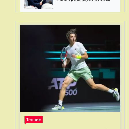
КХЛ – спасибо Жамнову,
что не стали загонять его
в рамки
Теннис