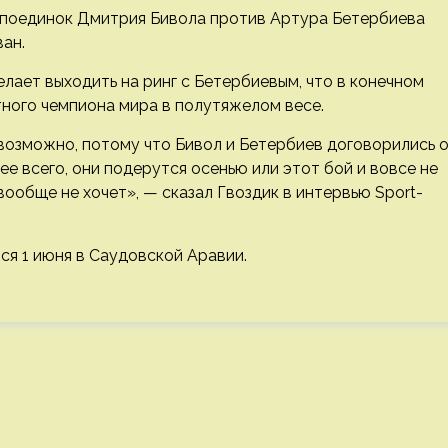
о поединок Дмитрия Бивола против Артура Бетербиева
ван.
лает выходить на ринг с Бетербиевым, что в конечном
тного чемпиона мира в полутяжелом весе.
невозможно, потому что Бивол и Бетербиев договорились 
ее всего, они подерутся осенью или этот бой и вовсе не
вообще не хочет», — сказал Гвоздик в интервью Sport-
я 1 июня в Саудовской Аравии.