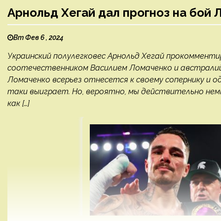
Арнольд Хегай дал прогноз на бой 
Вт Фев 6 , 2024
Украинский полулегковес Арнольд Хегай прокоммент
соотечественником Василием Ломаченко и австрали
Ломаченко всерьез отнесется к своему сопернику и о
таки выиграет. Но, вероятно, мы действительно немн
как […]