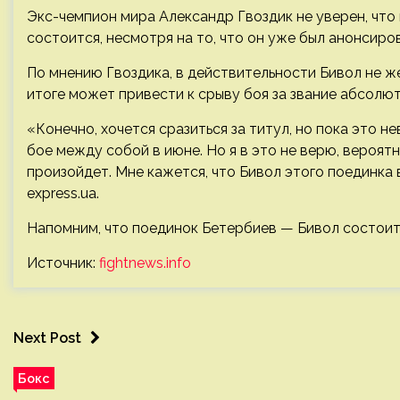
Экс-чемпион мира Александр Гвоздик не уверен, чт
состоится, несмотря на то, что он уже был анонсиро
По мнению Гвоздика, в действительности Бивол не же
итоге может привести к срыву боя за звание абсолю
«Конечно, хочется сразиться за титул, но пока это 
бое между собой в июне. Но я в это не верю, вероятн
произойдет. Мне кажется, что Бивол этого поединка 
express.ua.
Напомним, что поединок Бетербиев — Бивол состоитс
Источник:
fightnews.info
Next Post
Бокс