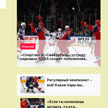
Хоккей
«Спартак» и «Северсталь» устроят
карнавал, ЦСКА сложит полномочия
чемпиона. Превью первого раунда плей-
офф на Западе
Регулярный чемпионат –
всё! Какие пары мы
увидим в плей-офф КХЛ?
«Если ты начинаешь
хитрить, то это