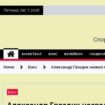
Skip
Пятница, Авг 7, 2026
to
content
Спо
БАСКЕТБОЛ
БОКС
ВОЛЕЙБОЛ
ГАНДБО
Home
Бокс
Александр Гвоздик назвал 
Бокс