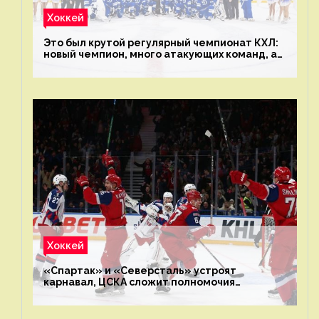
Хоккей
Это был крутой регулярный чемпионат КХЛ:
новый чемпион, много атакующих команд, а
только исполнители не решают
Хоккей
«Спартак» и «Северсталь» устроят
карнавал, ЦСКА сложит полномочия
чемпиона. Превью первого раунда плей-офф
на Западе