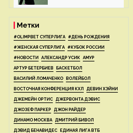
Анну ждёт 1-я ракетка мира
Свёнтек
Метки
#OLIMPBET СУПЕРЛИГА
#ДЕНЬ РОЖДЕНИЯ
#ЖЕНСКАЯ СУПЕРЛИГА
#КУБОК РОССИИ
#НОВОСТИ
АЛЕКСАНДР УСИК
АМУР
АРТУР БЕТЕРБИЕВ
БАСКЕТБОЛ
ВАСИЛИЙ ЛОМАЧЕНКО
ВОЛЕЙБОЛ
ВОСТОЧНАЯ КОНФЕРЕНЦИЯ КХЛ
ДЕВИН ХЭЙНИ
ДЖЕМЕЙН ОРТИС
ДЖЕРВОНТА ДЭВИС
ДЖОЗЕФ ПАРКЕР
ДЖОН РАЙДЕР
ДИНАМО МОСКВА
ДМИТРИЙ БИВОЛ
ДЭВИД БЕНАВИДЕС
ЕДИНАЯ ЛИГА ВТБ