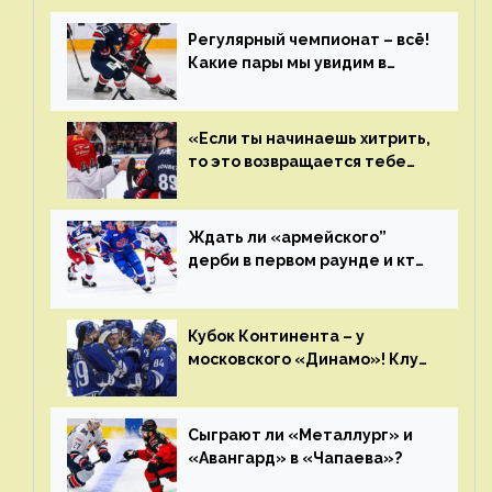
Регулярный чемпионат – всё!
Какие пары мы увидим в
плей-офф КХЛ?
«Если ты начинаешь хитрить,
то это возвращается тебе
бумерангом»
Ждать ли «армейского”
дерби в первом раунде и кто
полетит в Хабаровск?
Главные интриги последнего
дня «регулярки” КХЛ
Кубок Континента – у
московского «Динамо»! Клуб
пришел к этому не за один
сезон
Сыграют ли «Металлург» и
«Авангард» в «Чапаева»?