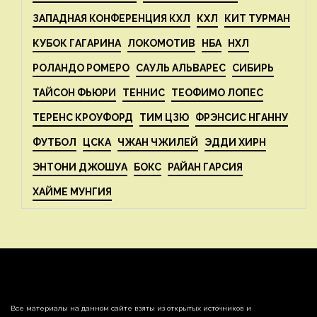
ЗАПАДНАЯ КОНФЕРЕНЦИЯ КХЛ
КХЛ
КИТ ТУРМАН
КУБОК ГАГАРИНА
ЛОКОМОТИВ
НБА
НХЛ
РОЛАНДО РОМЕРО
САУЛЬ АЛЬВАРЕС
СИБИРЬ
ТАЙСОН ФЬЮРИ
ТЕННИС
ТЕОФИМО ЛОПЕС
ТЕРЕНС КРОУФОРД
ТИМ ЦЗЮ
ФРЭНСИС НГАННУ
ФУТБОЛ
ЦСКА
ЧЖАН ЧЖИЛЕЙ
ЭДДИ ХИРН
ЭНТОНИ ДЖОШУА
БОКС
РАЙАН ГАРСИЯ
ХАЙМЕ МУНГИЯ
Все материалы на данном сайте взяты из открытых источников и