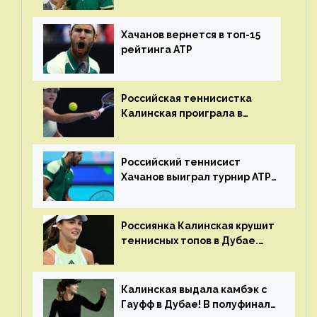
шестой финал из семи
Хачанов вернется в топ-15
рейтинга ATP
Российская теннисистка
Калинская проиграла в
финале турнира в Дубае
Российский теннисист
Хачанов выиграл турнир ATP
в Дохе
Россиянка Калинская крушит
теннисных топов в Дубае.
Анна рвется в топ-20
рейтинга
Калинская выдала камбэк с
Гауфф в Дубае! В полуфинале