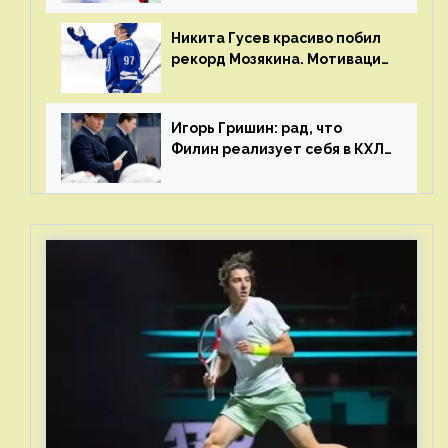
Никита Гусев красиво побил
рекорд Мозякина. Мотивации
и мастерства у Никиты еще
много
Игорь Гришин: рад, что
Филин реализует себя в КХЛ
– спасибо Жамнову, что не
стали загонять его в рамки