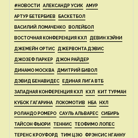
#НОВОСТИ
АЛЕКСАНДР УСИК
АМУР
АРТУР БЕТЕРБИЕВ
БАСКЕТБОЛ
ВАСИЛИЙ ЛОМАЧЕНКО
ВОЛЕЙБОЛ
ВОСТОЧНАЯ КОНФЕРЕНЦИЯ КХЛ
ДЕВИН ХЭЙНИ
ДЖЕМЕЙН ОРТИС
ДЖЕРВОНТА ДЭВИС
ДЖОЗЕФ ПАРКЕР
ДЖОН РАЙДЕР
ДИНАМО МОСКВА
ДМИТРИЙ БИВОЛ
ДЭВИД БЕНАВИДЕС
ЕДИНАЯ ЛИГА ВТБ
ЗАПАДНАЯ КОНФЕРЕНЦИЯ КХЛ
КХЛ
КИТ ТУРМАН
КУБОК ГАГАРИНА
ЛОКОМОТИВ
НБА
НХЛ
РОЛАНДО РОМЕРО
САУЛЬ АЛЬВАРЕС
СИБИРЬ
ТАЙСОН ФЬЮРИ
ТЕННИС
ТЕОФИМО ЛОПЕС
ТЕРЕНС КРОУФОРД
ТИМ ЦЗЮ
ФРЭНСИС НГАННУ