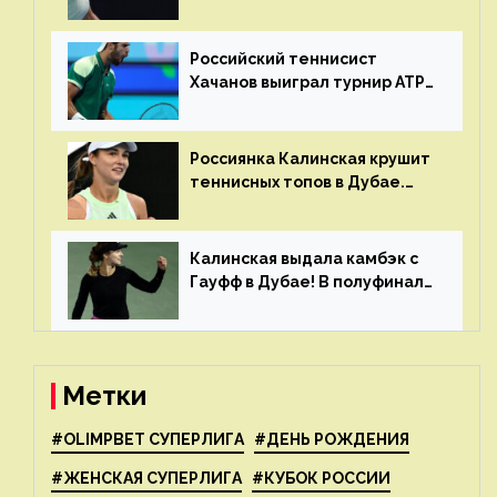
финале турнира в Дубае
Российский теннисист
Хачанов выиграл турнир ATP
в Дохе
Россиянка Калинская крушит
теннисных топов в Дубае.
Анна рвется в топ-20
рейтинга
Калинская выдала камбэк с
Гауфф в Дубае! В полуфинале
Анну ждёт 1-я ракетка мира
Свёнтек
Метки
#OLIMPBET СУПЕРЛИГА
#ДЕНЬ РОЖДЕНИЯ
#ЖЕНСКАЯ СУПЕРЛИГА
#КУБОК РОССИИ