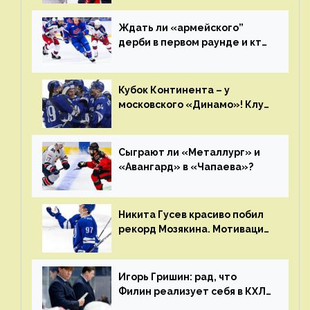
Ждать ли «армейского”
дерби в первом раунде и кто
полетит в Хабаровск?
Главные интриги последнего
дня «регулярки” КХЛ
Кубок Континента – у
московского «Динамо»! Клуб
пришел к этому не за один
сезон
Сыграют ли «Металлург» и
«Авангард» в «Чапаева»?
Никита Гусев красиво побил
рекорд Мозякина. Мотивации
и мастерства у Никиты еще
много
Игорь Гришин: рад, что
Филин реализует себя в КХЛ
– спасибо Жамнову, что не