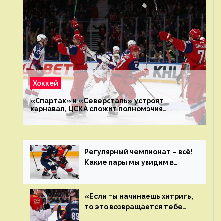
Хоккей
«Спартак» и «Северсталь» устроят
карнавал, ЦСКА сложит полномочия
чемпиона. Превью первого раунда плей-офф
на Западе
Регулярный чемпионат – всё!
Какие пары мы увидим в
плей-офф КХЛ?
«Если ты начинаешь хитрить,
то это возвращается тебе
бумерангом»