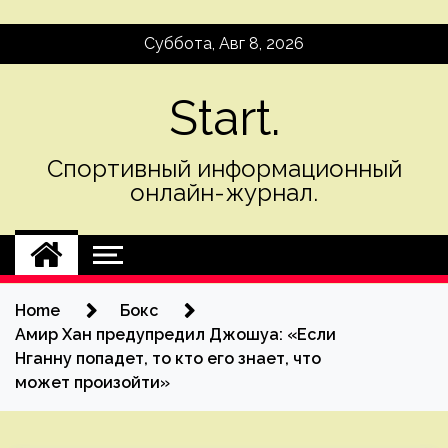
Skip
Суббота, Авг 8, 2026
to
content
Start.
Спортивный информационный
онлайн-журнал.
Home
Бокс
Амир Хан предупредил Джошуа: «Если
Нганну попадет, то кто его знает, что
может произойти»