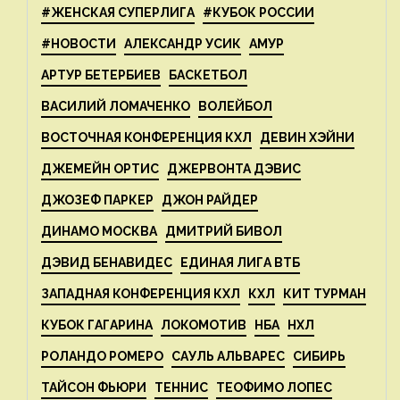
#ЖЕНСКАЯ СУПЕРЛИГА
#КУБОК РОССИИ
#НОВОСТИ
АЛЕКСАНДР УСИК
АМУР
АРТУР БЕТЕРБИЕВ
БАСКЕТБОЛ
ВАСИЛИЙ ЛОМАЧЕНКО
ВОЛЕЙБОЛ
ВОСТОЧНАЯ КОНФЕРЕНЦИЯ КХЛ
ДЕВИН ХЭЙНИ
ДЖЕМЕЙН ОРТИС
ДЖЕРВОНТА ДЭВИС
ДЖОЗЕФ ПАРКЕР
ДЖОН РАЙДЕР
ДИНАМО МОСКВА
ДМИТРИЙ БИВОЛ
ДЭВИД БЕНАВИДЕС
ЕДИНАЯ ЛИГА ВТБ
ЗАПАДНАЯ КОНФЕРЕНЦИЯ КХЛ
КХЛ
КИТ ТУРМАН
КУБОК ГАГАРИНА
ЛОКОМОТИВ
НБА
НХЛ
РОЛАНДО РОМЕРО
САУЛЬ АЛЬВАРЕС
СИБИРЬ
ТАЙСОН ФЬЮРИ
ТЕННИС
ТЕОФИМО ЛОПЕС