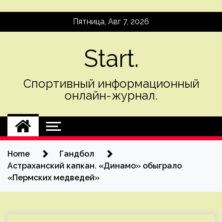
Skip
Пятница, Авг 7, 2026
to
content
Start.
Спортивный информационный
онлайн-журнал.
Home
Гандбол
Астраханский капкан. «Динамо» обыграло
«Пермских медведей»