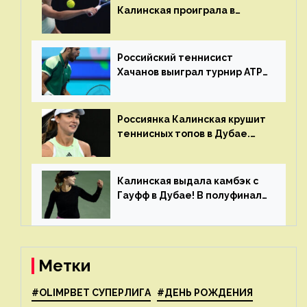
Калинская проиграла в
финале турнира в Дубае
Российский теннисист
Хачанов выиграл турнир ATP
в Дохе
Россиянка Калинская крушит
теннисных топов в Дубае.
Анна рвется в топ-20
рейтинга
Калинская выдала камбэк с
Гауфф в Дубае! В полуфинале
Анну ждёт 1-я ракетка мира
Свёнтек
Метки
#OLIMPBET СУПЕРЛИГА
#ДЕНЬ РОЖДЕНИЯ