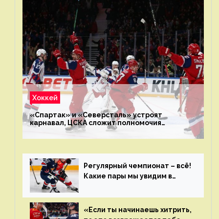
Хоккей
«Спартак» и «Северсталь» устроят
карнавал, ЦСКА сложит полномочия
чемпиона. Превью первого раунда плей-офф
на Западе
Регулярный чемпионат – всё!
Какие пары мы увидим в
плей-офф КХЛ?
«Если ты начинаешь хитрить,