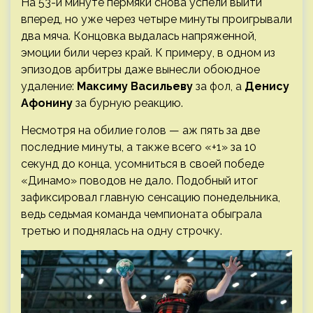
На 53-й минуте пермяки снова успели выйти
вперед, но уже через четыре минуты проигрывали
два мяча. Концовка выдалась напряженной,
эмоции били через край. К примеру, в одном из
эпизодов арбитры даже вынесли обоюдное
удаление:
Максиму Васильеву
за фол, а
Денису
Афонину
за бурную реакцию.
Несмотря на обилие голов — аж пять за две
последние минуты, а также всего «+1» за 10
секунд до конца, усомниться в своей победе
«Динамо» поводов не дало. Подобный итог
зафиксировал главную сенсацию понедельника,
ведь седьмая команда чемпионата обыграла
третью и поднялась на одну строчку.