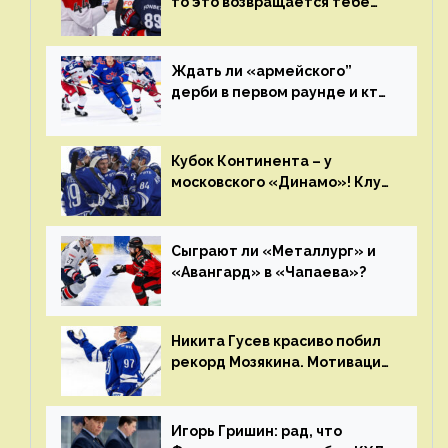
то это возвращается тебе
бумерангом»
Ждать ли «армейского”
дерби в первом раунде и кто
полетит в Хабаровск?
Главные интриги последнего
дня «регулярки” КХЛ
Кубок Континента – у
московского «Динамо»! Клуб
пришел к этому не за один
сезон
Сыграют ли «Металлург» и
«Авангард» в «Чапаева»?
Никита Гусев красиво побил
рекорд Мозякина. Мотивации
и мастерства у Никиты еще
много
Игорь Гришин: рад, что