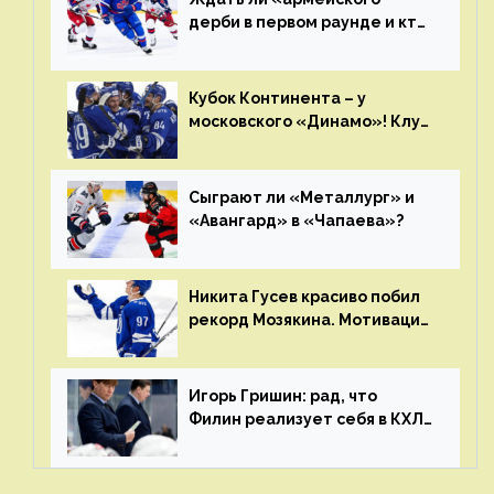
дерби в первом раунде и кто
полетит в Хабаровск?
Главные интриги последнего
дня «регулярки” КХЛ
Кубок Континента – у
московского «Динамо»! Клуб
пришел к этому не за один
сезон
Сыграют ли «Металлург» и
«Авангард» в «Чапаева»?
Никита Гусев красиво побил
рекорд Мозякина. Мотивации
и мастерства у Никиты еще
много
Игорь Гришин: рад, что
Филин реализует себя в КХЛ
– спасибо Жамнову, что не
стали загонять его в рамки