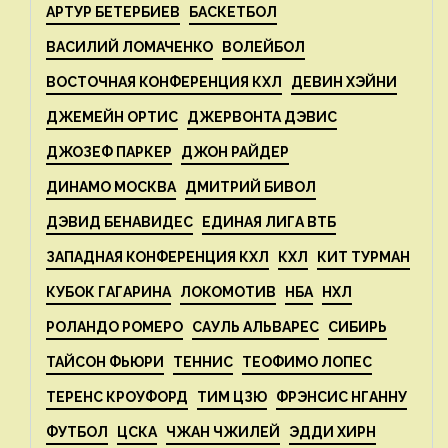
АРТУР БЕТЕРБИЕВ
БАСКЕТБОЛ
ВАСИЛИЙ ЛОМАЧЕНКО
ВОЛЕЙБОЛ
ВОСТОЧНАЯ КОНФЕРЕНЦИЯ КХЛ
ДЕВИН ХЭЙНИ
ДЖЕМЕЙН ОРТИС
ДЖЕРВОНТА ДЭВИС
ДЖОЗЕФ ПАРКЕР
ДЖОН РАЙДЕР
ДИНАМО МОСКВА
ДМИТРИЙ БИВОЛ
ДЭВИД БЕНАВИДЕС
ЕДИНАЯ ЛИГА ВТБ
ЗАПАДНАЯ КОНФЕРЕНЦИЯ КХЛ
КХЛ
КИТ ТУРМАН
КУБОК ГАГАРИНА
ЛОКОМОТИВ
НБА
НХЛ
РОЛАНДО РОМЕРО
САУЛЬ АЛЬВАРЕС
СИБИРЬ
ТАЙСОН ФЬЮРИ
ТЕННИС
ТЕОФИМО ЛОПЕС
ТЕРЕНС КРОУФОРД
ТИМ ЦЗЮ
ФРЭНСИС НГАННУ
ФУТБОЛ
ЦСКА
ЧЖАН ЧЖИЛЕЙ
ЭДДИ ХИРН