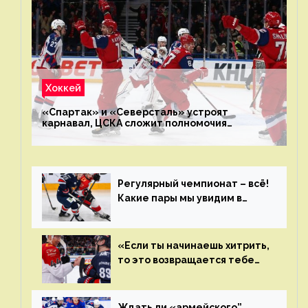
Хоккей
«Спартак» и «Северсталь» устроят
карнавал, ЦСКА сложит полномочия
чемпиона. Превью первого раунда плей-офф
на Западе
Регулярный чемпионат – всё!
Какие пары мы увидим в
плей-офф КХЛ?
«Если ты начинаешь хитрить,
то это возвращается тебе
бумерангом»
Ждать ли «армейского”