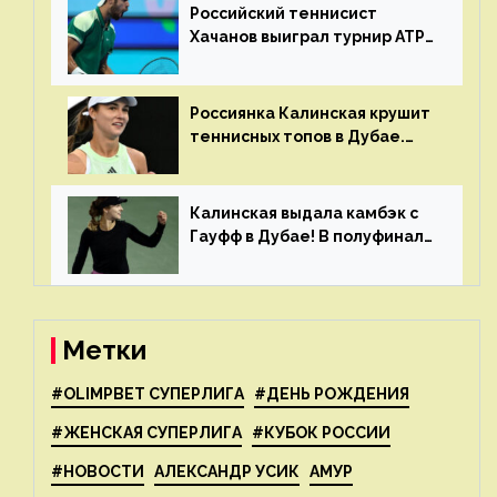
Российский теннисист
Хачанов выиграл турнир ATP
в Дохе
Россиянка Калинская крушит
теннисных топов в Дубае.
Анна рвется в топ-20
рейтинга
Калинская выдала камбэк с
Гауфф в Дубае! В полуфинале
Анну ждёт 1-я ракетка мира
Свёнтек
Метки
#OLIMPBET СУПЕРЛИГА
#ДЕНЬ РОЖДЕНИЯ
#ЖЕНСКАЯ СУПЕРЛИГА
#КУБОК РОССИИ
#НОВОСТИ
АЛЕКСАНДР УСИК
АМУР