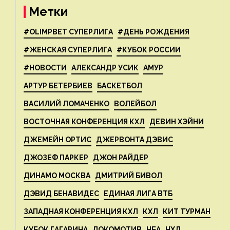
Метки
#OLIMPBET СУПЕРЛИГА
#ДЕНЬ РОЖДЕНИЯ
#ЖЕНСКАЯ СУПЕРЛИГА
#КУБОК РОССИИ
#НОВОСТИ
АЛЕКСАНДР УСИК
АМУР
АРТУР БЕТЕРБИЕВ
БАСКЕТБОЛ
ВАСИЛИЙ ЛОМАЧЕНКО
ВОЛЕЙБОЛ
ВОСТОЧНАЯ КОНФЕРЕНЦИЯ КХЛ
ДЕВИН ХЭЙНИ
ДЖЕМЕЙН ОРТИС
ДЖЕРВОНТА ДЭВИС
ДЖОЗЕФ ПАРКЕР
ДЖОН РАЙДЕР
ДИНАМО МОСКВА
ДМИТРИЙ БИВОЛ
ДЭВИД БЕНАВИДЕС
ЕДИНАЯ ЛИГА ВТБ
ЗАПАДНАЯ КОНФЕРЕНЦИЯ КХЛ
КХЛ
КИТ ТУРМАН
КУБОК ГАГАРИНА
ЛОКОМОТИВ
НБА
НХЛ