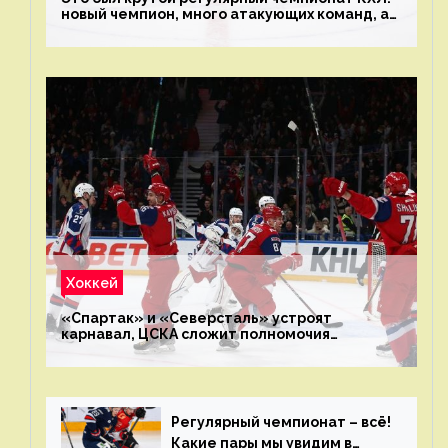
новый чемпион, много атакующих команд, а
только исполнители не решают
Хоккей
«Спартак» и «Северсталь» устроят
карнавал, ЦСКА сложит полномочия
чемпиона. Превью первого раунда плей-офф
на Западе
Регулярный чемпионат – всё!
Какие пары мы увидим в