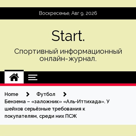
Skip
Воскресенье, Авг 9, 2026
to
content
Start.
Спортивный информационный
онлайн-журнал.
Home
Футбол
Бензема – «заложник» «Аль-Иттихада». У
шейхов серьёзные требования к
покупателям, среди них ПСЖ