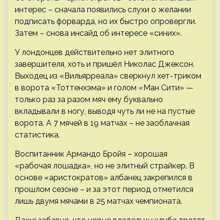
интерес – сначала появились слухи о желании
подписать форварда, но их быстро опровергли.
Затем – снова инсайд об интересе «синих».
У лондонцев действительно нет элитного
завершителя, хоть и пришёл Николас Джексон.
Выходец из «Вильярреала» сверкнул хет-триком
в ворота «Тоттенхэма» и голом «Ман Сити» —
только раз за разом мяч ему буквально
вкладывали в ногу, выводя чуть ли не на пустые
ворота. А 7 мячей в 19 матчах – не заоблачная
статистика.
Воспитанник Армандо Бройя – хорошая
«рабочая лошадка», но не элитный страйкер. В
основе «аристократов» албанец закрепился в
прошлом сезоне – и за этот период отметился
лишь двумя мячами в 25 матчах чемпионата.