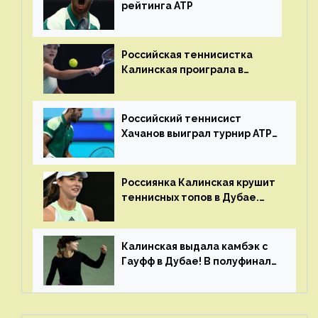
рейтинга ATP
Российская теннисистка
Калинская проиграла в
финале турнира в Дубае
Российский теннисист
Хачанов выиграл турнир ATP
в Дохе
Россиянка Калинская крушит
теннисных топов в Дубае.
Анна рвется в топ-20
рейтинга
Калинская выдала камбэк с
Гауфф в Дубае! В полуфинале
Анну ждёт 1-я ракетка мира
Свёнтек