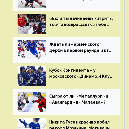
плей-офф КХЛ?
«Если ты начинаешь хитрить,
то это возвращается тебе
бумерангом»
Ждать ли «армейского”
дерби в первом раунде и кто
полетит в Хабаровск?
Главные интриги последнего
дня «регулярки” КХЛ
Кубок Континента – у
московского «Динамо»! Клуб
пришел к этому не за один
сезон
Сыграют ли «Металлург» и
«Авангард» в «Чапаева»?
Никита Гусев красиво побил
рекорд Мозякина. Мотивации