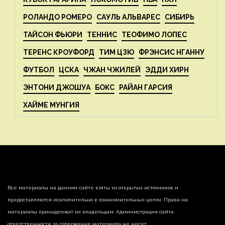
РОЛАНДО РОМЕРО
САУЛЬ АЛЬВАРЕС
СИБИРЬ
ТАЙСОН ФЬЮРИ
ТЕННИС
ТЕОФИМО ЛОПЕС
ТЕРЕНС КРОУФОРД
ТИМ ЦЗЮ
ФРЭНСИС НГАННУ
ФУТБОЛ
ЦСКА
ЧЖАН ЧЖИЛЕЙ
ЭДДИ ХИРН
ЭНТОНИ ДЖОШУА
БОКС
РАЙАН ГАРСИЯ
ХАЙМЕ МУНГИЯ
Все материалы на данном сайте взяты из открытых источников и
предоставляются исключительно в ознакомительных целях. Права на
материалы принадлежат их владельцам. Администрация сайта
ответственности за содержание материала не несет.