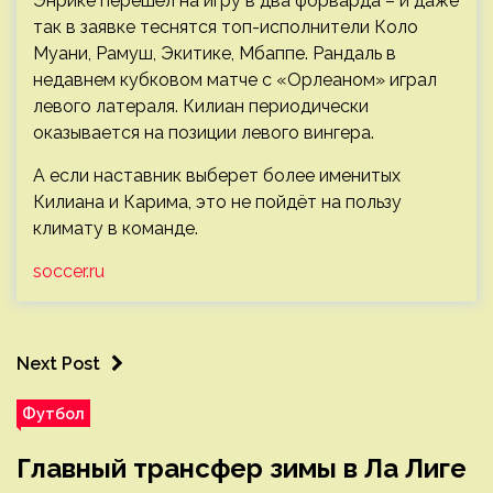
Энрике перешёл на игру в два форварда – и даже
так в заявке теснятся топ-исполнители Коло
Муани, Рамуш, Экитике, Мбаппе. Рандаль в
недавнем кубковом матче с «Орлеаном» играл
левого латераля. Килиан периодически
оказывается на позиции левого вингера.
А если наставник выберет более именитых
Килиана и Карима, это не пойдёт на пользу
климату в команде.
soccer.ru
Next Post
Футбол
Главный трансфер зимы в Ла Лиге