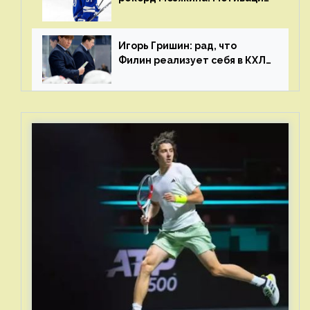
и мастерства у Никиты еще
много
Игорь Гришин: рад, что
Филин реализует себя в КХЛ
– спасибо Жамнову, что не
стали загонять его в рамки