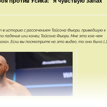
оя против Усика: "Я чувствую запах
т в историю с рассечением Тайсона Фьюри, приведшую к
то падение или конец Тайсона Фьюри. Мне это кое-чем
хал. Если вы посмотрите на это видео, то оно было […]