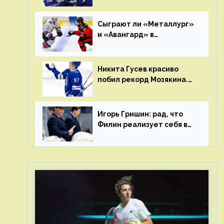
Клуб пришел к этому не
за один сезон
Сыграют ли «Металлург»
и «Авангард» в
«Чапаева»?
Никита Гусев красиво
побил рекорд Мозякина.
Мотивации и мастерства
у Никиты еще много
Игорь Гришин: рад, что
Филин реализует себя в
КХЛ – спасибо Жамнову,
что не стали загонять его
в рамки