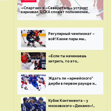
«Спартак» и «Северсталь» устроят
карнавал, ЦСКА сложит полномочия
чемпиона. Превью первого раунда плей-
офф на Западе
Регулярный чемпионат –
всё! Какие пары мы
увидим в плей-офф КХЛ?
«Если ты начинаешь
хитрить, то это
возвращается тебе
бумерангом»
Ждать ли «армейского”
дерби в первом раунде и
кто полетит в Хабаровск?
Главные интриги
последнего дня
Кубок Континента – у
«регулярки” КХЛ
московского «Динамо»!