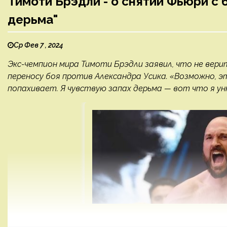
Тимоти Брэдли - о снятии Фьюри с б
дерьма"
Ср Фев 7 , 2024
Экс-чемпион мира Тимоти Брэдли заявил, что не вери
переносу боя против Александра Усика. «Возможно, э
попахивает. Я чувствую запах дерьма — вот что я уню