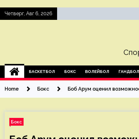
Skip
Четверг, Авг 6, 2026
to
content
Спо
БАСКЕТБОЛ
БОКС
ВОЛЕЙБОЛ
ГАНДБО
Home
Бокс
Боб Арум оценил возможнос
Бокс