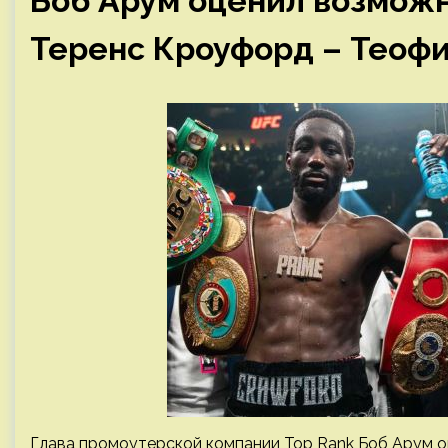
Боб Арум оценил возможн
Теренс Кроуфорд – Теоф
Глава промоутерской компании Top Rank Боб Арум 