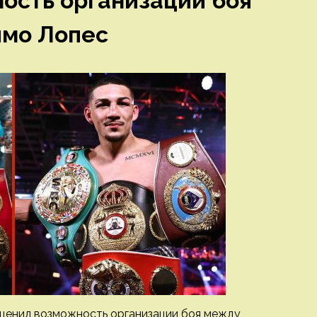
ость организации боя
имо Лопес
оценил возможность организации боя между