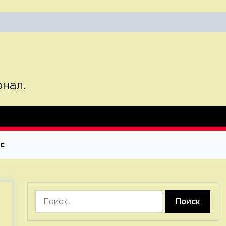
нал.
с
Найти: