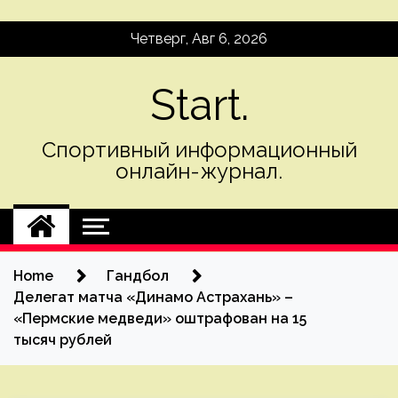
Skip
Четверг, Авг 6, 2026
to
content
Start.
Спортивный информационный
онлайн-журнал.
Home
Гандбол
Делегат матча «Динамо Астрахань» –
«Пермские медведи» оштрафован на 15
тысяч рублей