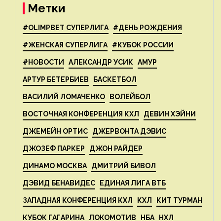
Метки
#OLIMPBET СУПЕРЛИГА
#ДЕНЬ РОЖДЕНИЯ
#ЖЕНСКАЯ СУПЕРЛИГА
#КУБОК РОССИИ
#НОВОСТИ
АЛЕКСАНДР УСИК
АМУР
АРТУР БЕТЕРБИЕВ
БАСКЕТБОЛ
ВАСИЛИЙ ЛОМАЧЕНКО
ВОЛЕЙБОЛ
ВОСТОЧНАЯ КОНФЕРЕНЦИЯ КХЛ
ДЕВИН ХЭЙНИ
ДЖЕМЕЙН ОРТИС
ДЖЕРВОНТА ДЭВИС
ДЖОЗЕФ ПАРКЕР
ДЖОН РАЙДЕР
ДИНАМО МОСКВА
ДМИТРИЙ БИВОЛ
ДЭВИД БЕНАВИДЕС
ЕДИНАЯ ЛИГА ВТБ
ЗАПАДНАЯ КОНФЕРЕНЦИЯ КХЛ
КХЛ
КИТ ТУРМАН
КУБОК ГАГАРИНА
ЛОКОМОТИВ
НБА
НХЛ