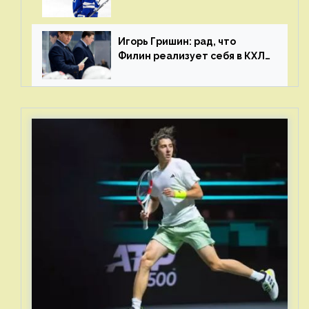
и мастерства у Никиты еще
много
Игорь Гришин: рад, что
Филин реализует себя в КХЛ
– спасибо Жамнову, что не
стали загонять его в рамки