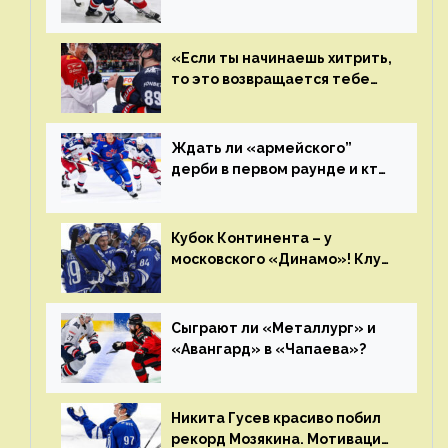
плей-офф КХЛ?
«Если ты начинаешь хитрить,
то это возвращается тебе
бумерангом»
Ждать ли «армейского”
дерби в первом раунде и кто
полетит в Хабаровск?
Главные интриги последнего
дня «регулярки” КХЛ
Кубок Континента – у
московского «Динамо»! Клуб
пришел к этому не за один
сезон
Сыграют ли «Металлург» и
«Авангард» в «Чапаева»?
Никита Гусев красиво побил
рекорд Мозякина. Мотивации