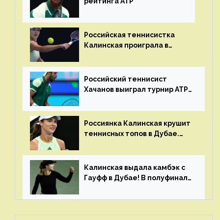
рейтинга ATP
Российская теннисистка
Калинская проиграла в
финале турнира в Дубае
Российский теннисист
Хачанов выиграл турнир ATP
в Дохе
Россиянка Калинская крушит
теннисных топов в Дубае.
Анна рвется в топ-20
рейтинга
Калинская выдала камбэк с
Гауфф в Дубае! В полуфинале
Анну ждёт 1-я ракетка мира
Свёнтек