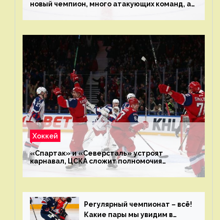
новый чемпион, много атакующих команд, а
только исполнители не решают
Хоккей
«Спартак» и «Северсталь» устроят
карнавал, ЦСКА сложит полномочия
чемпиона. Превью первого раунда плей-офф
на Западе
Регулярный чемпионат – всё!
Какие пары мы увидим в