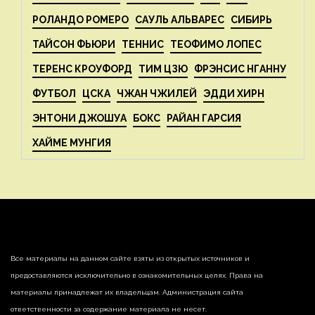
РОЛАНДО РОМЕРО
САУЛЬ АЛЬВАРЕС
СИБИРЬ
ТАЙСОН ФЬЮРИ
ТЕННИС
ТЕОФИМО ЛОПЕС
ТЕРЕНС КРОУФОРД
ТИМ ЦЗЮ
ФРЭНСИС НГАННУ
ФУТБОЛ
ЦСКА
ЧЖАН ЧЖИЛЕЙ
ЭДДИ ХИРН
ЭНТОНИ ДЖОШУА
БОКС
РАЙАН ГАРСИЯ
ХАЙМЕ МУНГИЯ
Все материалы на данном сайте взяты из открытых источников и
предоставляются исключительно в ознакомительных целях. Права на
материалы принадлежат их владельцам. Администрация сайта
ответственности за содержание материала не несет.