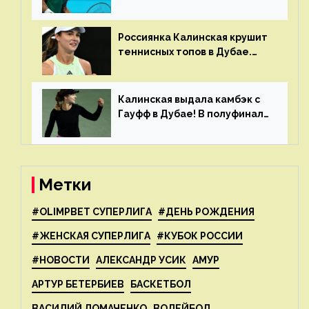
в Дохе
Россиянка Калинская крушит
теннисных топов в Дубае.
Анна рвется в топ-20
рейтинга
Калинская выдала камбэк с
Гауфф в Дубае! В полуфинале
Анну ждёт 1-я ракетка мира
Свёнтек
Метки
#OLIMPBET СУПЕРЛИГА
#ДЕНЬ РОЖДЕНИЯ
#ЖЕНСКАЯ СУПЕРЛИГА
#КУБОК РОССИИ
#НОВОСТИ
АЛЕКСАНДР УСИК
АМУР
АРТУР БЕТЕРБИЕВ
БАСКЕТБОЛ
ВАСИЛИЙ ЛОМАЧЕНКО
ВОЛЕЙБОЛ