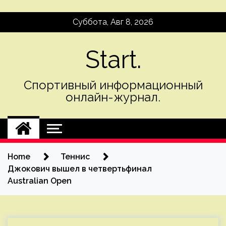
Skip
Суббота, Авг 8, 2026
to
content
Start.
Спортивный информационный
онлайн-журнал.
Home
Теннис
Джокович вышел в четвертьфинал
Australian Open