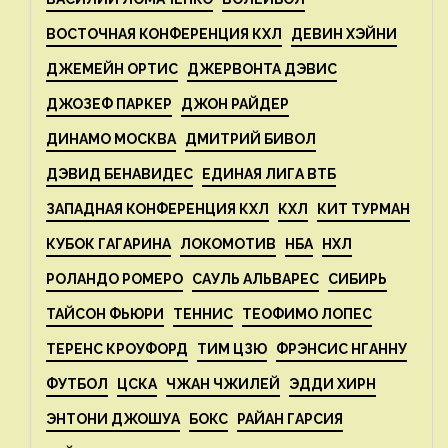
ВОСТОЧНАЯ КОНФЕРЕНЦИЯ КХЛ
ДЕВИН ХЭЙНИ
ДЖЕМЕЙН ОРТИС
ДЖЕРВОНТА ДЭВИС
ДЖОЗЕФ ПАРКЕР
ДЖОН РАЙДЕР
ДИНАМО МОСКВА
ДМИТРИЙ БИВОЛ
ДЭВИД БЕНАВИДЕС
ЕДИНАЯ ЛИГА ВТБ
ЗАПАДНАЯ КОНФЕРЕНЦИЯ КХЛ
КХЛ
КИТ ТУРМАН
КУБОК ГАГАРИНА
ЛОКОМОТИВ
НБА
НХЛ
РОЛАНДО РОМЕРО
САУЛЬ АЛЬВАРЕС
СИБИРЬ
ТАЙСОН ФЬЮРИ
ТЕННИС
ТЕОФИМО ЛОПЕС
ТЕРЕНС КРОУФОРД
ТИМ ЦЗЮ
ФРЭНСИС НГАННУ
ФУТБОЛ
ЦСКА
ЧЖАН ЧЖИЛЕЙ
ЭДДИ ХИРН
ЭНТОНИ ДЖОШУА
БОКС
РАЙАН ГАРСИЯ