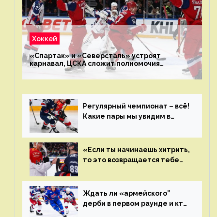
Хоккей
«Спартак» и «Северсталь» устроят
карнавал, ЦСКА сложит полномочия
чемпиона. Превью первого раунда плей-офф
на Западе
Регулярный чемпионат – всё!
Какие пары мы увидим в
плей-офф КХЛ?
«Если ты начинаешь хитрить,
то это возвращается тебе
бумерангом»
Ждать ли «армейского”
дерби в первом раунде и кто
полетит в Хабаровск?