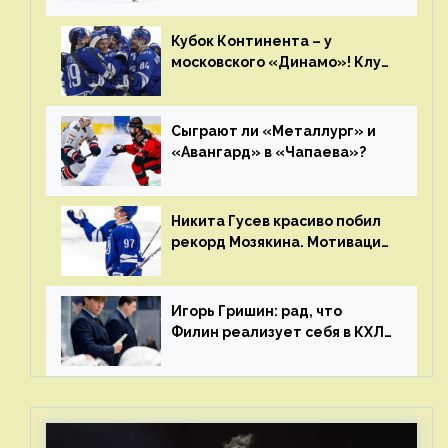
Главные интриги последнего
дня «регулярки” КХЛ
Кубок Континента – у
московского «Динамо»! Клуб
пришел к этому не за один
сезон
Сыграют ли «Металлург» и
«Авангард» в «Чапаева»?
Никита Гусев красиво побил
рекорд Мозякина. Мотивации
и мастерства у Никиты еще
много
Игорь Гришин: рад, что
Филин реализует себя в КХЛ
– спасибо Жамнову, что не
стали загонять его в рамки