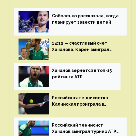
Соболенко рассказала, когда
планирует завести детей
14:12 — счастливый счет
Хачанова. Карен выиграл
шестой финал из семи
Хачанов вернется в топ-15
рейтинга ATP
Российская теннисистка
Калинская проиграла в
финале турнира в Дубае
Российский теннисист
Хачанов выиграл турнир ATP