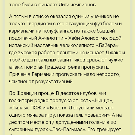
трое были в финалах Лиги чемпионов.
А пятым в списке оказался один из учеников не
только Гвардиолы с его атакующим футболом и
карманами на полуфлангах, но также бывший
подопечный Анчелотти – Хаби Алонсо, молодой
испанский наставник великолепного «Байера»,
где высокая работа флангами не мешает Джаке и
тройке центральных защитников срывают чужие
атаки, помогая Градецки реже пропускать.
Причем в Германии пропускать мало непросто,
чемпионат результативный.
Во Франции проще. В десятке клубов, чьи
голкиперы редко пропускают, есть «Ницца»,
«Лилль», ПСЖ и «Брест». Допустили меньше
одного мяча за игру, показатель «Баварии». А на
десятом месте с 17 допущенными голами в 20
сыгранных турах «Лас-Пальмас». Его тренирует