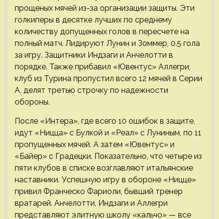
прощеных мячей из-за организации защиты. Эти
голкиперы в десятке лучших по среднему
количеству допущенных голов в пересчете на
полный матч. Лидируют Лунин и Зоммер, 0.5 гола
за игру. Защитники Индзаги и Анчелотти в
порядке. Также прибавил «Ювентус» Аллегри,
клуб из Турина пропустил всего 12 мячей в Серии
А, делят третью строчку по надежности
обороны.
После «Интера», где всего 10 ошибок в защите,
идут «Ницца» с Булкой и «Реал» с Луниным, по 11
пропущенных мячей. А затем «Ювентус» и
«Байер» с Градецки. Показательно, что четыре из
пяти клубов в списке возглавляют итальянские
наставники. Успешную игру в обороне «Ницце»
привил Франческо Фариоли, бывший тренер
вратарей. Анчелотти, Индзаги и Аллегри
представляют элитную школу «кальчо» — все