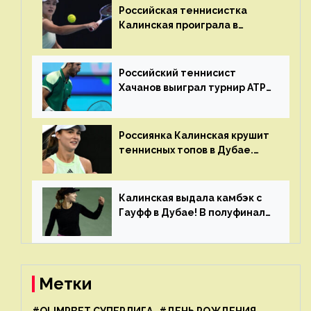
Российская теннисистка
Калинская проиграла в
финале турнира в Дубае
Российский теннисист
Хачанов выиграл турнир ATP
в Дохе
Россиянка Калинская крушит
теннисных топов в Дубае.
Анна рвется в топ-20
рейтинга
Калинская выдала камбэк с
Гауфф в Дубае! В полуфинале
Анну ждёт 1-я ракетка мира
Свёнтек
Метки