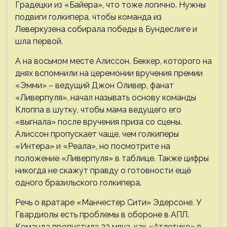
Градецки из «Байера», что тоже логично. Нужны
подвиги голкипера, чтобы команда из
Леверкузена собирала победы в Бундеслиге и
шла первой.
А на восьмом месте Алиссон. Беккер, которого на
днях вспомнили на церемонии вручения премии
«Эмми» – ведущий Джон Оливер, фанат
«Ливерпуля», начал называть основу команды
Клоппа в шутку, чтобы мама ведущего его
«выгнала» после вручения приза со сцены.
Алиссон пропускает чаще, чем голкиперы
«Интера» и «Реала», но посмотрите на
положение «Ливерпуля» в таблице. Также цифры
никогда не скажут правду о готовности ещё
одного бразильского голкипера.
Речь о вратаре «Манчестер Сити» Эдерсоне. У
Гвардиолы есть проблемы в обороне в АПЛ.
Команда пропустила 23 мяча, как «Атлетико» в