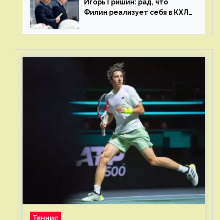
Игорь Гришин: рад, что
Филин реализует себя в КХЛ
– спасибо Жамнову, что не
стали загонять его в рамки
Теннис