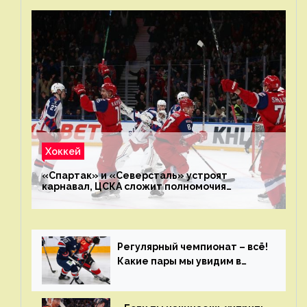
Хоккей
«Спартак» и «Северсталь» устроят
карнавал, ЦСКА сложит полномочия
чемпиона. Превью первого раунда плей-офф
на Западе
Регулярный чемпионат – всё!
Какие пары мы увидим в
плей-офф КХЛ?