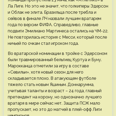
Ла Лиге. Но это не значит, что голкиперы Эдерсон
и Облак не элита. Бразильца после требла и
сейвов в финале ЛЧ назвали лучшим вратарем
года по версии ФИФА. Справедливо, главные
подвиги Эмилиано Мартинеса остались на ЧМ-22.
Не повторилась история с Месси, который после
ничьей по очкам стал игроком года.
Во вратарской номинации в тройке с Эдерсоном
были травмированный бельгиец Куртуа и Буну.
Марокканца отметили за игру в составе
«Севильи», хотя новый сезон для него
складывается плохо. В атакующем футболе
тяжело стать новым Яшиным. Доннарумма,
учитывая таланты и возраст – 24 года, главный
претендент на корону, но однозначно лучшего
вратаря в мире сейчас нет. Защита ПСЖ мало
пропускает, но это до матчей в плей-офф Лиги
чемпионов.