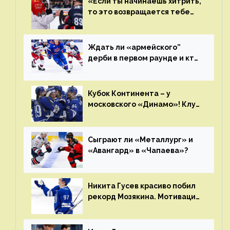
«Если ты начинаешь хитрить,
то это возвращается тебе
бумерангом»
Ждать ли «армейского”
дерби в первом раунде и кто
полетит в Хабаровск?
Главные интриги последнего
дня «регулярки” КХЛ
Кубок Континента – у
московского «Динамо»! Клуб
пришел к этому не за один
сезон
Сыграют ли «Металлург» и
«Авангард» в «Чапаева»?
Никита Гусев красиво побил
рекорд Мозякина. Мотивации
и мастерства у Никиты еще
много