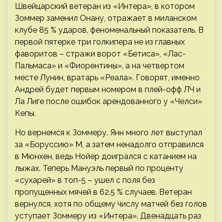
Швейцарский ветеран из «Интера», в котором
Зоммер заменил Онану, отражает в миланском
клубе 85 % ударов, феноменальный показатель. В
первой пятерке три голкипера не из главных
фаворитов – стражи ворот «Бетиса», «Лас-
Пальмаса» и «Фиорентины», а на четвертом
месте Лунин, вратарь «Реала». Говорят, именно
Андрей будет первым номером в плей-офф ЛЧ и
Ла Лиге после ошибок арендованного у «Челси»
Кепы.
Но вернемся к Зоммеру. Янн много лет выступал
за «Боруссию» М, а затем ненадолго отправился
в Мюнхен, ведь Нойер доигрался с катанием на
лыжах. Теперь Мануэль первый по проценту
«сухарей» в топ-5 – ушел с поля без
пропущенных мячей в 62.5 % случаев. Ветеран
вернулся, хотя по общему числу матчей без голов
уступает Зоммеру из «Интера». Двенадцать раз