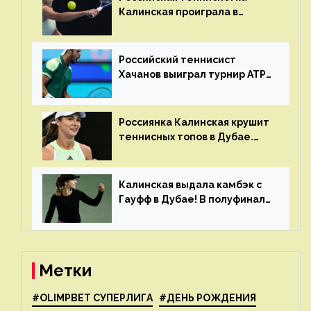
Калинская проиграла в
финале турнира в Дубае
Российский теннисист
Хачанов выиграл турнир ATP
в Дохе
Россиянка Калинская крушит
теннисных топов в Дубае.
Анна рвется в топ-20
рейтинга
Калинская выдала камбэк с
Гауфф в Дубае! В полуфинале
Анну ждёт 1-я ракетка мира
Свёнтек
Метки
#OLIMPBET СУПЕРЛИГА
#ДЕНЬ РОЖДЕНИЯ