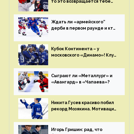
то это возвращается тебе
бумерангом»
Ждать ли «армейского”
дерби в первом раунде и кто
полетит в Хабаровск?
Главные интриги последнего
дня «регулярки” КХЛ
Кубок Континента – у
московского «Динамо»! Клуб
пришел к этому не за один
сезон
Сыграют ли «Металлург» и
«Авангард» в «Чапаева»?
Никита Гусев красиво побил
рекорд Мозякина. Мотивации
и мастерства у Никиты еще
много
Игорь Гришин: рад, что