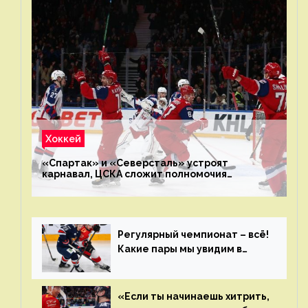
Хоккей
«Спартак» и «Северсталь» устроят
карнавал, ЦСКА сложит полномочия
чемпиона. Превью первого раунда плей-офф
на Западе
Регулярный чемпионат – всё!
Какие пары мы увидим в
плей-офф КХЛ?
«Если ты начинаешь хитрить,