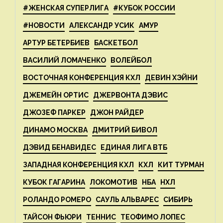
#ЖЕНСКАЯ СУПЕРЛИГА
#КУБОК РОССИИ
#НОВОСТИ
АЛЕКСАНДР УСИК
АМУР
АРТУР БЕТЕРБИЕВ
БАСКЕТБОЛ
ВАСИЛИЙ ЛОМАЧЕНКО
ВОЛЕЙБОЛ
ВОСТОЧНАЯ КОНФЕРЕНЦИЯ КХЛ
ДЕВИН ХЭЙНИ
ДЖЕМЕЙН ОРТИС
ДЖЕРВОНТА ДЭВИС
ДЖОЗЕФ ПАРКЕР
ДЖОН РАЙДЕР
ДИНАМО МОСКВА
ДМИТРИЙ БИВОЛ
ДЭВИД БЕНАВИДЕС
ЕДИНАЯ ЛИГА ВТБ
ЗАПАДНАЯ КОНФЕРЕНЦИЯ КХЛ
КХЛ
КИТ ТУРМАН
КУБОК ГАГАРИНА
ЛОКОМОТИВ
НБА
НХЛ
РОЛАНДО РОМЕРО
САУЛЬ АЛЬВАРЕС
СИБИРЬ
ТАЙСОН ФЬЮРИ
ТЕННИС
ТЕОФИМО ЛОПЕС