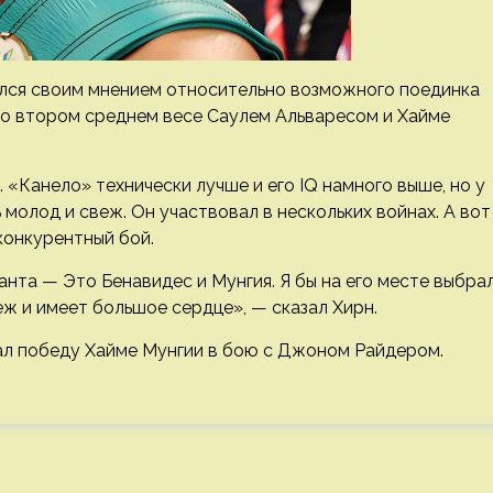
лся своим мнением относительно возможного поединка
о втором среднем весе Саулем Альваресом и Хайме
 «Канело» технически лучше и его IQ намного выше, но у
молод и свеж. Он участвовал в нескольких войнах. А вот
конкурентный бой.
ианта — Это Бенавидес и Мунгия. Я бы на его месте выбра
веж и имеет большое сердце», — сказал Хирн.
л победу Хайме Мунгии в бою с Джоном Райдером.