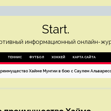
Start.
ртивный информационный онлайн-жур
Л
ТЕННИС
ФУТБОЛ
ХОККЕЙ
КАРТА САЙТА
преимущество Хайме Мунгии в бою с Саулем Альварес