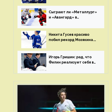
Клуб пришел к этому не
за один сезон
Сыграют ли «Металлург»
и «Авангард» в
«Чапаева»?
Никита Гусев красиво
побил рекорд Мозякина.
Мотивации и мастерства
у Никиты еще много
Игорь Гришин: рад, что
Филин реализует себя в
КХЛ – спасибо Жамнову,
что не стали загонять его
в рамки