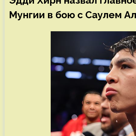
Эдди Хирн назвал главн
Мунгии в бою с Саулем А