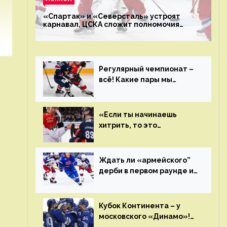
«Спартак» и «Северсталь» устроят
карнавал, ЦСКА сложит полномочия
чемпиона. Превью первого раунда плей-
офф на Западе
Регулярный чемпионат –
всё! Какие пары мы
увидим в плей-офф КХЛ?
«Если ты начинаешь
хитрить, то это
возвращается тебе
бумерангом»
Ждать ли «армейского”
дерби в первом раунде и
кто полетит в Хабаровск?
Главные интриги
последнего дня
Кубок Континента – у
«регулярки” КХЛ
московского «Динамо»!