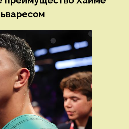
ое преимущество Хайме
льваресом