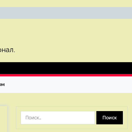
нал.
ом
Найти: