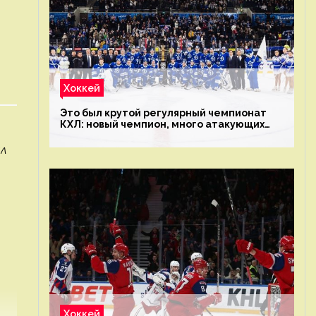
Хоккей
Это был крутой регулярный чемпионат
КХЛ: новый чемпион, много атакующих
команд, а только исполнители не решают
ал
Хоккей