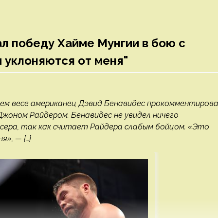
л победу Хайме Мунгии в бою с
 уклоняются от меня"
нем весе американец Дэвид Бенавидес прокомментиров
Джоном Райдером. Бенавидес не увидел ничего
ксера, так как считает Райдера слабым бойцом. «Это
», — […]