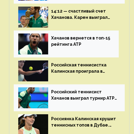
14:12 — счастливый счет
Хачанова. Карен выиграл
шестой финал из семи
Хачанов вернется в топ-15
рейтинга ATP
Российская теннисистка
Калинская проиграла в
финале турнира в Дубае
Российский теннисист
Хачанов выиграл турнир ATP
в Дохе
Россиянка Калинская крушит
теннисных топов в Дубае.
Анна рвется в топ-20