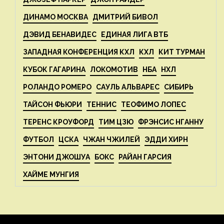
ДИНАМО МОСКВА
ДМИТРИЙ БИВОЛ
ДЭВИД БЕНАВИДЕС
ЕДИНАЯ ЛИГА ВТБ
ЗАПАДНАЯ КОНФЕРЕНЦИЯ КХЛ
КХЛ
КИТ ТУРМАН
КУБОК ГАГАРИНА
ЛОКОМОТИВ
НБА
НХЛ
РОЛАНДО РОМЕРО
САУЛЬ АЛЬВАРЕС
СИБИРЬ
ТАЙСОН ФЬЮРИ
ТЕННИС
ТЕОФИМО ЛОПЕС
ТЕРЕНС КРОУФОРД
ТИМ ЦЗЮ
ФРЭНСИС НГАННУ
ФУТБОЛ
ЦСКА
ЧЖАН ЧЖИЛЕЙ
ЭДДИ ХИРН
ЭНТОНИ ДЖОШУА
БОКС
РАЙАН ГАРСИЯ
ХАЙМЕ МУНГИЯ