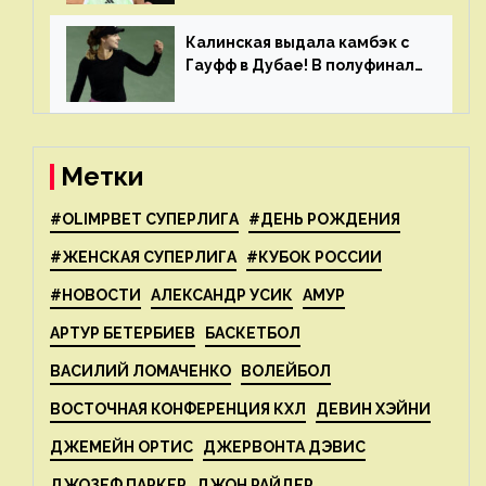
рейтинга
Калинская выдала камбэк с
Гауфф в Дубае! В полуфинале
Анну ждёт 1-я ракетка мира
Свёнтек
Метки
#OLIMPBET СУПЕРЛИГА
#ДЕНЬ РОЖДЕНИЯ
#ЖЕНСКАЯ СУПЕРЛИГА
#КУБОК РОССИИ
#НОВОСТИ
АЛЕКСАНДР УСИК
АМУР
АРТУР БЕТЕРБИЕВ
БАСКЕТБОЛ
ВАСИЛИЙ ЛОМАЧЕНКО
ВОЛЕЙБОЛ
ВОСТОЧНАЯ КОНФЕРЕНЦИЯ КХЛ
ДЕВИН ХЭЙНИ
ДЖЕМЕЙН ОРТИС
ДЖЕРВОНТА ДЭВИС
ДЖОЗЕФ ПАРКЕР
ДЖОН РАЙДЕР