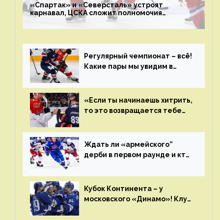
«Спартак» и «Северсталь» устроят
карнавал, ЦСКА сложит полномочия
чемпиона. Превью первого раунда плей-офф
на Западе
Регулярный чемпионат – всё!
Какие пары мы увидим в
плей-офф КХЛ?
«Если ты начинаешь хитрить,
то это возвращается тебе
бумерангом»
Ждать ли «армейского”
дерби в первом раунде и кто
полетит в Хабаровск?
Главные интриги последнего
дня «регулярки” КХЛ
Кубок Континента – у
московского «Динамо»! Клуб
пришел к этому не за один
сезон