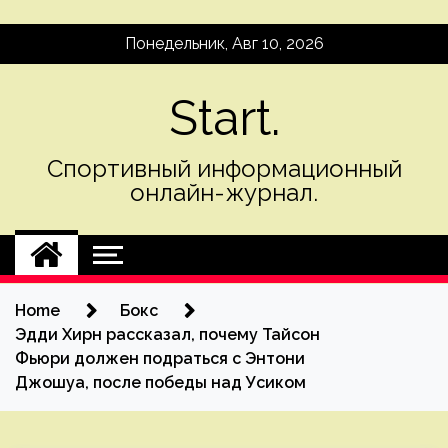
Skip
Понедельник, Авг 10, 2026
to
content
Start.
Спортивный информационный
онлайн-журнал.
Home
Бокс
Эдди Хирн рассказал, почему Тайсон
Фьюри должен подраться с Энтони
Джошуа, после победы над Усиком