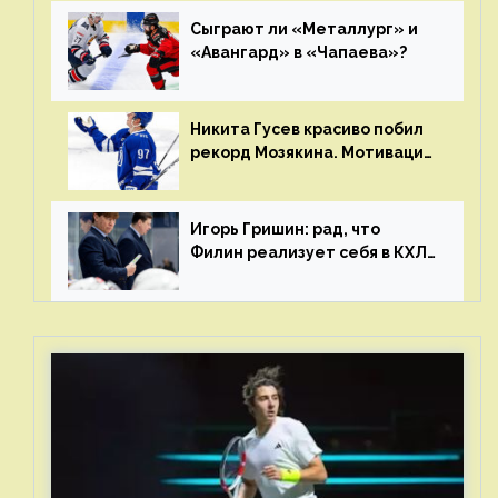
Сыграют ли «Металлург» и
«Авангард» в «Чапаева»?
Никита Гусев красиво побил
рекорд Мозякина. Мотивации
и мастерства у Никиты еще
много
Игорь Гришин: рад, что
Филин реализует себя в КХЛ
– спасибо Жамнову, что не
стали загонять его в рамки