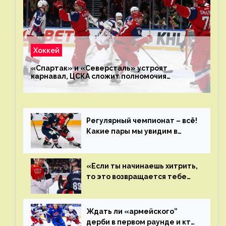
Хоккей
«Спартак» и «Северсталь» устроят
карнавал, ЦСКА сложит полномочия
чемпиона. Превью первого раунда плей-офф
на Западе
Регулярный чемпионат – всё!
Какие пары мы увидим в
плей-офф КХЛ?
«Если ты начинаешь хитрить,
то это возвращается тебе
бумерангом»
Ждать ли «армейского”
дерби в первом раунде и кто