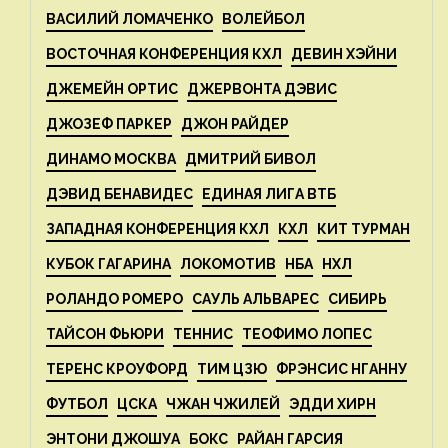
ВАСИЛИЙ ЛОМАЧЕНКО
ВОЛЕЙБОЛ
ВОСТОЧНАЯ КОНФЕРЕНЦИЯ КХЛ
ДЕВИН ХЭЙНИ
ДЖЕМЕЙН ОРТИС
ДЖЕРВОНТА ДЭВИС
ДЖОЗЕФ ПАРКЕР
ДЖОН РАЙДЕР
ДИНАМО МОСКВА
ДМИТРИЙ БИВОЛ
ДЭВИД БЕНАВИДЕС
ЕДИНАЯ ЛИГА ВТБ
ЗАПАДНАЯ КОНФЕРЕНЦИЯ КХЛ
КХЛ
КИТ ТУРМАН
КУБОК ГАГАРИНА
ЛОКОМОТИВ
НБА
НХЛ
РОЛАНДО РОМЕРО
САУЛЬ АЛЬВАРЕС
СИБИРЬ
ТАЙСОН ФЬЮРИ
ТЕННИС
ТЕОФИМО ЛОПЕС
ТЕРЕНС КРОУФОРД
ТИМ ЦЗЮ
ФРЭНСИС НГАННУ
ФУТБОЛ
ЦСКА
ЧЖАН ЧЖИЛЕЙ
ЭДДИ ХИРН
ЭНТОНИ ДЖОШУА
БОКС
РАЙАН ГАРСИЯ