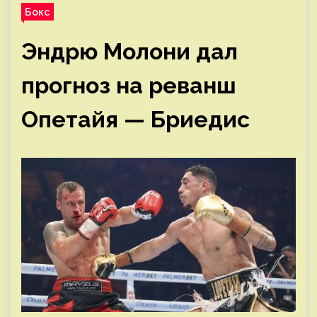
Бокс
Эндрю Молони дал
прогноз на реванш
Опетайя — Бриедис