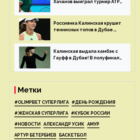
Хачанов выиграл турнир ATP
в Дохе
Россиянка Калинская крушит
теннисных топов в Дубае.
Анна рвется в топ-20
рейтинга
Калинская выдала камбэк с
Гауфф в Дубае! В полуфинале
Анну ждёт 1-я ракетка мира
Свёнтек
Метки
#OLIMPBET СУПЕРЛИГА
#ДЕНЬ РОЖДЕНИЯ
#ЖЕНСКАЯ СУПЕРЛИГА
#КУБОК РОССИИ
#НОВОСТИ
АЛЕКСАНДР УСИК
АМУР
АРТУР БЕТЕРБИЕВ
БАСКЕТБОЛ