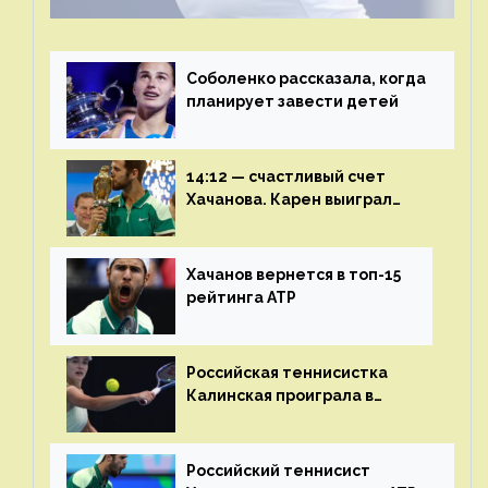
Соболенко рассказала, когда
планирует завести детей
14:12 — счастливый счет
Хачанова. Карен выиграл
шестой финал из семи
Хачанов вернется в топ-15
рейтинга ATP
Российская теннисистка
Калинская проиграла в
финале турнира в Дубае
Российский теннисист