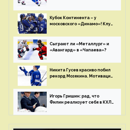
полетит в Хабаровск?
Главные интриги последнего
дня «регулярки” КХЛ
Кубок Континента – у
московского «Динамо»! Клуб
пришел к этому не за один
сезон
Сыграют ли «Металлург» и
«Авангард» в «Чапаева»?
Никита Гусев красиво побил
рекорд Мозякина. Мотивации
и мастерства у Никиты еще
много
Игорь Гришин: рад, что
Филин реализует себя в КХЛ
– спасибо Жамнову, что не
стали загонять его в рамки