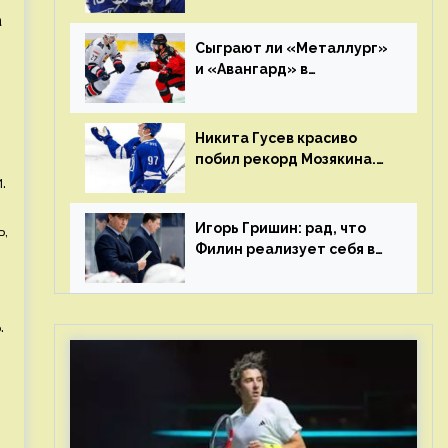
Клуб пришел к этому не
а
за один сезон
Сыграют ли «Металлург»
и «Авангард» в
«Чапаева»?
Никита Гусев красиво
побил рекорд Мозякина.
Мотивации и мастерства
.
у Никиты еще много
Игорь Гришин: рад, что
,
Филин реализует себя в
КХЛ – спасибо Жамнову,
что не стали загонять его
в рамки
.