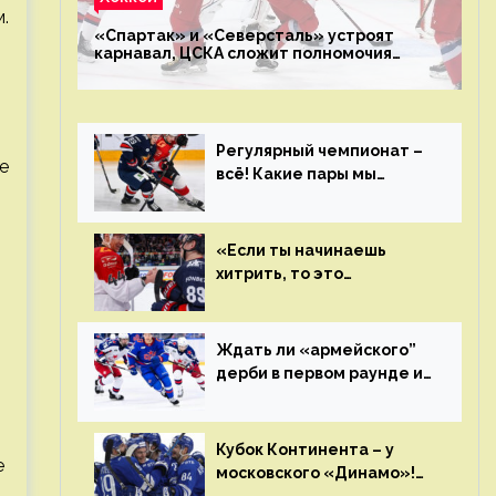
.
«Спартак» и «Северсталь» устроят
карнавал, ЦСКА сложит полномочия
чемпиона. Превью первого раунда плей-
офф на Западе
Регулярный чемпионат –
е
всё! Какие пары мы
увидим в плей-офф КХЛ?
«Если ты начинаешь
хитрить, то это
возвращается тебе
бумерангом»
Ждать ли «армейского”
дерби в первом раунде и
кто полетит в Хабаровск?
Главные интриги
последнего дня
Кубок Континента – у
е
«регулярки” КХЛ
московского «Динамо»!