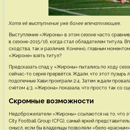
Хотя её выступление уже более впечатляющее.
Выступление «Жироны» в этом сезоне часто сравнив
в сезоне-2015/16, когда стал обладателем титула. В
сходства, так и различия. Конечно, главным моменто
«Жироне» взять титул?
Предсказать спад у «Жироны» пытались по ходу сезо
сейчас-то серия прервётся. Ждали, что этот пузырь 
подопечные Хави проиграли 2:4. Затем ждали провал
счётом 4:3. «Жирона» показала, что просто так со сц
Скромные возможности
Недоброжелатели «Жироны» ссылаются на то, что это
City Football Group (CFG), самый яркий представите
смысл, если бы владельцы позволяли «бело-красным»