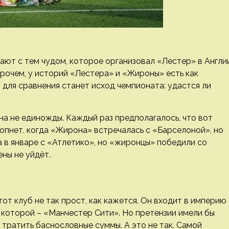
ают с тем чудом, которое организовал «Лестер» в Англи
прочем, у историй «Лестера» и «Жироны» есть как
м для сравнения станет исход чемпионата: удастся ли
на не единожды. Каждый раз предполагалось, что вот
лопнет, когда «Жирона» встречалась с «Барселоной», но
а в январе с «Атлетико», но «жиронцы» победили со
ены не уйдёт.
т клуб не так прост, как кажется. Он входит в империю
ль которой – «Манчестер Сити». Но претензии имели бы
 тратить баснословные суммы. А это не так. Самой