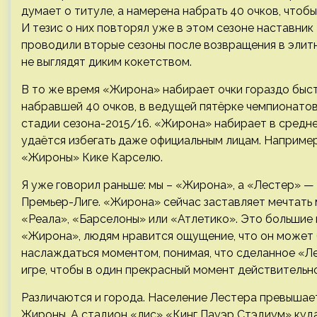
думает о титуле, а намерена набрать 40 очков, чтоб
И тезис о них повторял уже в этом сезоне наставник
проводили вторые сезоны после возвращения в элитн
не выглядят диким кокетством.
В то же время «Жирона» набирает очки гораздо быст
набравшей 40 очков, в ведущей пятёрке чемпионатов.
стадии сезона-2015/16. «Жирона» набирает в среднем 
удаётся избегать даже официальным лицам. Наприме
«Жироны» Кике Карселю.
Я уже говорил раньше: мы – «Жирона», а «Лестер» —
Премьер-Лиге. «Жирона» сейчас заставляет мечтать м
«Реала», «Барселоны» или «Атлетико». Это большие к
«Жирона», людям нравится ощущение, что он может
наслаждаться моментом, понимая, что сделанное «Л
игре, чтобы в один прекрасный момент действительн
Различаются и города. Население Лестера превышает 
Жироны. А стадион «лис» «Кинг Пауэр Стэдиум» куда