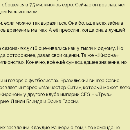
 обошёлся в 7,5 миллионов евро. Сейчас он возглавляет
ом Беллингемом.
, если можно так выразиться. Она больше всех забила
ов времени в матчах. А её прессинг, когда она в лучшей
сезона-2015/16 оценивались как 5 тысяч к одному. Но
да осторожнее, давая свои оценки. Та же «Жирона»
емпионство. Конечно, всё ещё сумасшедшее значение, но
и говоря о футболистах. Бразильский вингер Савио —
роявляет интерес «Манчестер Сити», который может легк
Жироной» у другого клуба империи CFG – «Труа».
рые: Дейли Блинда и Эрика Гарсии.
ых заявлений Клаудио Раньери о том, что команда не