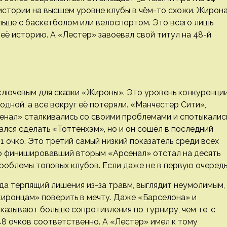
истории на высшем уровне клубы в чём-то схожи. Жирон
льше с баскетболом или велоспортом. Это всего лишь
её историю. А «Лестер» завоевал свой титул на 48-й
ключевым для сказки «Жироны». Это уровень конкуренции
одной, а все вокруг её потеряли. «Манчестер Сити»,
енал» сталкивались со своими проблемами и спотыкались
ался сделать «Тоттенхэм», но и он сошёл в последний
1 очко. Это третий самый низкий показатель среди всех
го финишировавший вторым «Арсенал» отстал на десять
проблемы топовых клубов. Если даже не в первую очередь
гда терпящий лишения из-за травм, выглядит неумолимым,
иронцам» поверить в мечту. Даже «Барселона» и
казывают больше сопротивления по турниру, чем те, с
 48 очков соответственно. А «Лестер» имел к тому