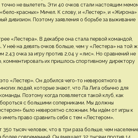
ы точно не вылететь. Эти 40 очков стали настоящим мемом
 «бело-красных» Мичел. К слову, и «Лестер», и «Жирона»
ый дивизион. Поэтому заявления о борьбе за выживание
рее «Лестера». В декабре она стала первой командой,
 У неё на девять очков больше, чем у «Лестера» на той ж
2,43 очка за игру против 2,04 у «лис». Но сравнений не
р, комментировать их пришлось спортивному директору
 это «Лестер». Он добился чего-то невероятного в
ногих людей, которые знают, что Ла Лига обычно для
оманды. Поэтому когда появляется такой клуб, как
 бороться с большими соперниками. Мы должны
естером» было невероятно сложным. Мы идём от игры к
о иметь право сравнить себя с тем «Лестером».
350 тысяч человек, что в три раза больше, чем населени
 более современный. Он вмещает 32 тысячи против 14