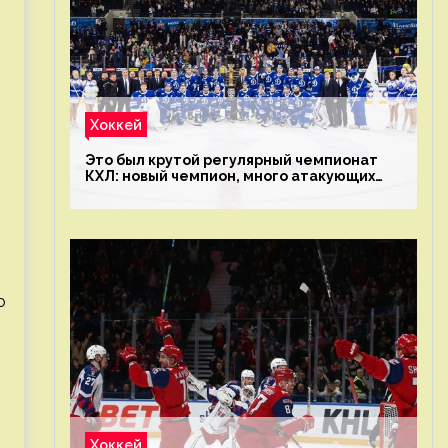
Хоккей
Это был крутой регулярный чемпионат
КХЛ: новый чемпион, много атакующих
команд, а только исполнители не решают
о
Хоккей