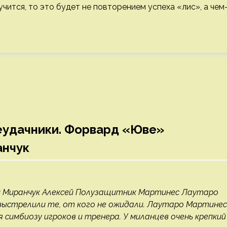
чится, то это будет не повторением успеха «лис», а чем
еудачники. Форвард «Юве»
анчук
и Миранчук Алексей Полузащитник Мартинес Лаутаро
ыстрелили те, от кого не ожидали. Лаутаро Мартинес
 симбиозу игроков и тренера. У миланцев очень крепкий