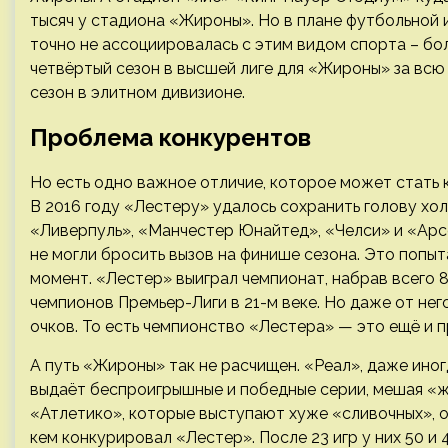
тысяч у стадиона «Жироны». Но в плане футбольной 
точно не ассоциировалась с этим видом спорта – бо
четвёртый сезон в высшей лиге для «Жироны» за всю 
сезон в элитном дивизионе.
Проблема конкурентов
Но есть одно важное отличие, которое может стать 
В 2016 году «Лестеру» удалось сохранить голову хол
«Ливерпуль», «Манчестер Юнайтед», «Челси» и «Арс
не могли бросить вызов на финише сезона. Это попыт
момент. «Лестер» выиграл чемпионат, набрав всего 8
чемпионов Премьер-Лиги в 21-м веке. Но даже от не
очков. То есть чемпионство «Лестера» — это ещё и 
А путь «Жироны» так не расчищен. «Реал», даже ино
выдаёт беспроигрышные и победные серии, мешая «ж
«Атлетико», которые выступают хуже «сливочных», о
кем конкурировал «Лестер». После 23 игр у них 50 и