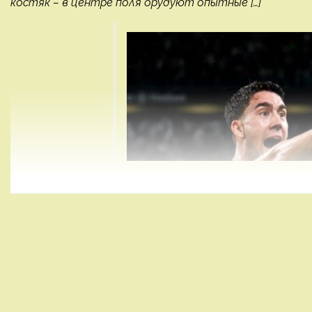
костяк – в центре поля орудуют опытные […]