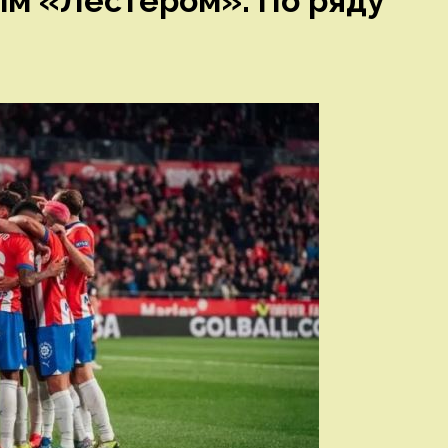
ым «Лестером». По ряду