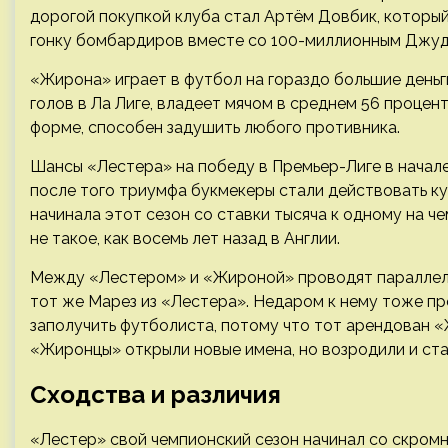
дорогой покупкой клуба стал Артём Довбик, который
гонку бомбардиров вместе со 100-миллионным Джуд
«Жирона» играет в футбол на гораздо большие деньги
голов в Ла Лиге, владеет мячом в среднем 56 процент
форме, способен задушить любого противника.
Шансы «Лестера» на победу в Премьер-Лиге в начале 
после того триумфа букмекеры стали действовать ку
начинала этот сезон со ставки тысяча к одному на ч
не такое, как восемь лет назад в Англии.
Между «Лестером» и «Жироной» проводят параллели 
тот же Марез из «Лестера». Недаром к нему тоже п
заполучить футболиста, потому что тот арендован «
«Жиронцы» открыли новые имена, но возродили и ста
Сходства и различия
«Лестер» свой чемпионский сезон начинал со скромн