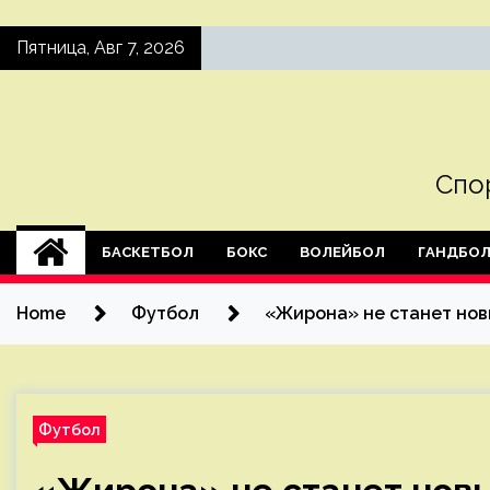
Skip
Пятница, Авг 7, 2026
to
content
Спо
БАСКЕТБОЛ
БОКС
ВОЛЕЙБОЛ
ГАНДБО
Home
Футбол
«Жирона» не станет нов
Футбол