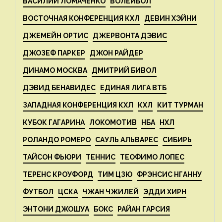
ВАСИЛИЙ ЛОМАЧЕНКО
ВОЛЕЙБОЛ
ВОСТОЧНАЯ КОНФЕРЕНЦИЯ КХЛ
ДЕВИН ХЭЙНИ
ДЖЕМЕЙН ОРТИС
ДЖЕРВОНТА ДЭВИС
ДЖОЗЕФ ПАРКЕР
ДЖОН РАЙДЕР
ДИНАМО МОСКВА
ДМИТРИЙ БИВОЛ
ДЭВИД БЕНАВИДЕС
ЕДИНАЯ ЛИГА ВТБ
ЗАПАДНАЯ КОНФЕРЕНЦИЯ КХЛ
КХЛ
КИТ ТУРМАН
КУБОК ГАГАРИНА
ЛОКОМОТИВ
НБА
НХЛ
РОЛАНДО РОМЕРО
САУЛЬ АЛЬВАРЕС
СИБИРЬ
ТАЙСОН ФЬЮРИ
ТЕННИС
ТЕОФИМО ЛОПЕС
ТЕРЕНС КРОУФОРД
ТИМ ЦЗЮ
ФРЭНСИС НГАННУ
ФУТБОЛ
ЦСКА
ЧЖАН ЧЖИЛЕЙ
ЭДДИ ХИРН
ЭНТОНИ ДЖОШУА
БОКС
РАЙАН ГАРСИЯ