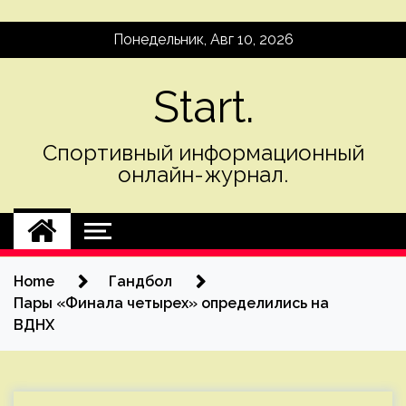
Skip
Понедельник, Авг 10, 2026
to
content
Start.
Спортивный информационный
онлайн-журнал.
Home
Гандбол
Пары «Финала четырех» определились на
ВДНХ