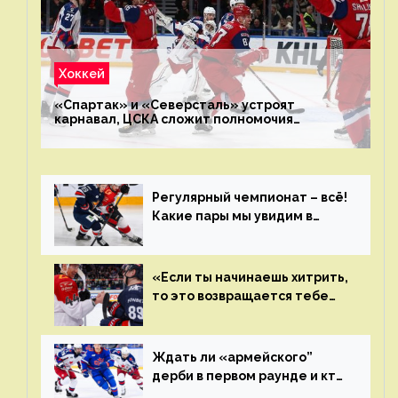
Хоккей
«Спартак» и «Северсталь» устроят
карнавал, ЦСКА сложит полномочия
чемпиона. Превью первого раунда плей-офф
на Западе
Регулярный чемпионат – всё!
Какие пары мы увидим в
плей-офф КХЛ?
«Если ты начинаешь хитрить,
то это возвращается тебе
бумерангом»
Ждать ли «армейского”
дерби в первом раунде и кто
полетит в Хабаровск?