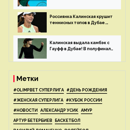
в Дохе
Россиянка Калинская крушит
теннисных топов в Дубае.
Анна рвется в топ-20
рейтинга
Калинская выдала камбэк с
Гауфф в Дубае! В полуфинале
Анну ждёт 1-я ракетка мира
Свёнтек
Метки
#OLIMPBET СУПЕРЛИГА
#ДЕНЬ РОЖДЕНИЯ
#ЖЕНСКАЯ СУПЕРЛИГА
#КУБОК РОССИИ
#НОВОСТИ
АЛЕКСАНДР УСИК
АМУР
АРТУР БЕТЕРБИЕВ
БАСКЕТБОЛ