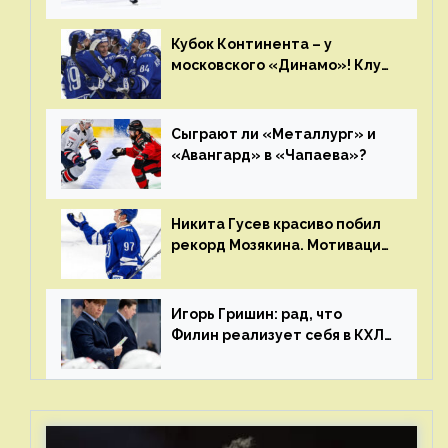
Главные интриги последнего
дня «регулярки” КХЛ
Кубок Континента – у
московского «Динамо»! Клуб
пришел к этому не за один
сезон
Сыграют ли «Металлург» и
«Авангард» в «Чапаева»?
Никита Гусев красиво побил
рекорд Мозякина. Мотивации
и мастерства у Никиты еще
много
Игорь Гришин: рад, что
Филин реализует себя в КХЛ
– спасибо Жамнову, что не
стали загонять его в рамки