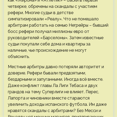
как «Жирона» и «Атлетик» – баски в первой
четверке, обречены на скандалы с участием
рефери. Многие судьи в детстве
симпатизировали «Реалу». Что не помешало
арбитрам работать на семью Негрейры – бывший
босс рефери получал миллионы евро от
руководителей «Барселоны». Затем известные
судьи покупали себе дома и квартиры за
наличные, чье происхождение не могут
объяснить.
Местные арбитры давно потеряли авторитет и
доверие. Рефери бывали предвзятыми,
бездарными и запуганными. Иногда всё вместе.
Даже конфликт главы Ла Лиги Тебаса и двух
грандов на тему Суперлиги не влияет. Перес,
Лапорта и чиновники вместе стараются
увеличить доходы испанского футбола. Им даже
нравятся скандалы с арбитрами? Без Месси и
Роналду нет мощных магнитов, притягивающих