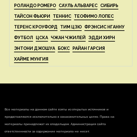
РОЛАНДО РОМЕРО
САУЛЬ АЛЬВАРЕС
СИБИРЬ
ТАЙСОН ФЬЮРИ
ТЕННИС
ТЕОФИМО ЛОПЕС
ТЕРЕНС КРОУФОРД
ТИМ ЦЗЮ
ФРЭНСИС НГАННУ
ФУТБОЛ
ЦСКА
ЧЖАН ЧЖИЛЕЙ
ЭДДИ ХИРН
ЭНТОНИ ДЖОШУА
БОКС
РАЙАН ГАРСИЯ
ХАЙМЕ МУНГИЯ
Все материалы на данном сайте взяты из открытых источников и
предоставляются исключительно в ознакомительных целях. Права на
материалы принадлежат их владельцам. Администрация сайта
ответственности за содержание материала не несет.