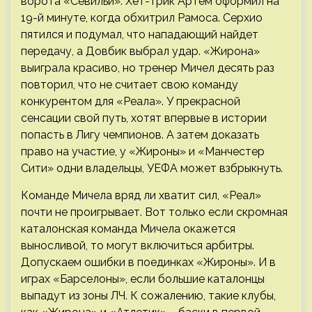
ворота «Севильи». Хет-трик Артем оформил на
19-й минуте, когда обхитрил Рамоса. Серхио
пятился и подумал, что нападающий найдет
передачу, а Довбик выбрал удар. «Жирона»
выиграла красиво, но тренер Мичел десять раз
повторил, что не считает свою команду
конкурентом для «Реала». У прекрасной
сенсации свой путь, хотят впервые в истории
попасть в Лигу чемпионов. А затем доказать
право на участие, у «Жироны» и «Манчестер
Сити» одни владельцы, УЕФА может взбрыкнуть.
Команде Мичела вряд ли хватит сил, «Реал»
почти не проигрывает. Вот только если скромная
каталонская команда Мичела окажется
выносливой, то могут включиться арбитры.
Допускаем ошибки в поединках «Жироны». И в
играх «Барселоны», если большие каталонцы
выпадут из зоны ЛЧ. К сожалению, такие клубы,