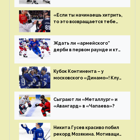
плей-офф КХЛ?
«Если ты начинаешь хитрить,
то это возвращается тебе
бумерангом»
Ждать ли «армейского”
дерби в первом раунде и кто
полетит в Хабаровск?
Главные интриги последнего
дня «регулярки” КХЛ
Кубок Континента – у
московского «Динамо»! Клуб
пришел к этому не за один
сезон
Сыграют ли «Металлург» и
«Авангард» в «Чапаева»?
Никита Гусев красиво побил
рекорд Мозякина. Мотивации