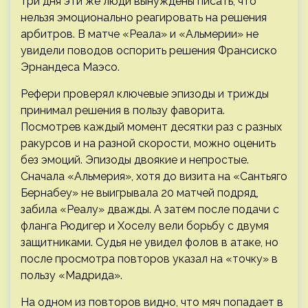
три дня эти же люди вынуждены писать, что
нельзя эмоционально реагировать на решения
арбитров. В матче «Реала» и «Альмерии» не
увидели поводов оспорить решения Франсиско
Эрнандеса Маэсо.
Рефери проверял ключевые эпизоды и трижды
принимал решения в пользу фаворита.
Посмотрев каждый момент десятки раз с разных
ракурсов и на разной скорости, можно оценить
без эмоций. Эпизоды двоякие и непростые.
Сначала «Альмерия», хотя до визита на «Сантьяго
Бернабеу» не выигрывала 20 матчей подряд,
забила «Реалу» дважды. А затем после подачи с
фланга Рюдигер и Хоселу вели борьбу с двумя
защитниками. Судья не увидел фолов в атаке, но
после просмотра повторов указал на «точку» в
пользу «Мадрида».
На одном из повторов видно, что мяч попадает в