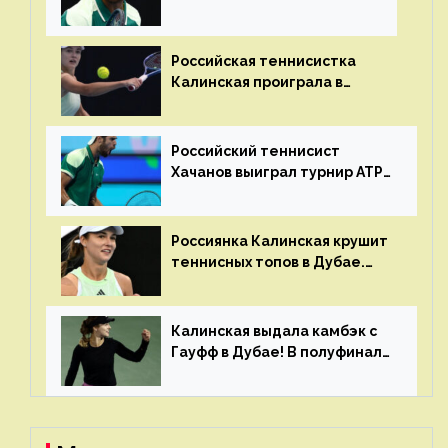
Российская теннисистка
Калинская проиграла в
финале турнира в Дубае
Российский теннисист
Хачанов выиграл турнир ATP
в Дохе
Россиянка Калинская крушит
теннисных топов в Дубае.
Анна рвется в топ-20
рейтинга
Калинская выдала камбэк с
Гауфф в Дубае! В полуфинале
Анну ждёт 1-я ракетка мира
Свёнтек