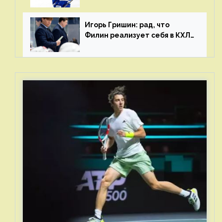
и мастерства у Никиты еще
много
Игорь Гришин: рад, что
Филин реализует себя в КХЛ
– спасибо Жамнову, что не
стали загонять его в рамки