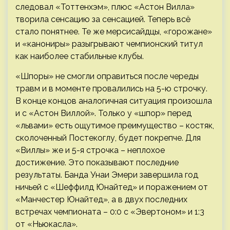
следовал «Тоттенхэм», плюс «Астон Вилла»
творила сенсацию за сенсацией. Теперь всё
стало понятнее. Те же мерсисайдцы, «горожане»
и «канониры» разыгрывают чемпионский титул
как наиболее стабильные клубы.
«Шпоры» не смогли оправиться после череды
травм и в моменте провалились на 5-ю строчку.
В конце концов аналогичная ситуация произошла
и с «Астон Виллой». Только у «шпор» перед
«львами» есть ощутимое преимущество – костяк,
сколоченный Постекоглу, будет покрепче. Для
«Виллы» же и 5-я строчка – неплохое
достижение. Это показывают последние
результаты. Банда Унаи Эмери завершила год
ничьей с «Шеффилд Юнайтед» и поражением от
«Манчестер Юнайтед», а в двух последних
встречах чемпионата – 0:0 с «Эвертоном» и 1:3
от «Ньюкасла».