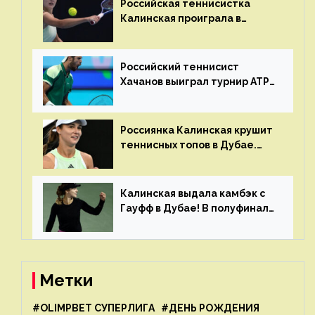
Российская теннисистка
Калинская проиграла в
финале турнира в Дубае
Российский теннисист
Хачанов выиграл турнир ATP
в Дохе
Россиянка Калинская крушит
теннисных топов в Дубае.
Анна рвется в топ-20
рейтинга
Калинская выдала камбэк с
Гауфф в Дубае! В полуфинале
Анну ждёт 1-я ракетка мира
Свёнтек
Метки
#OLIMPBET СУПЕРЛИГА
#ДЕНЬ РОЖДЕНИЯ