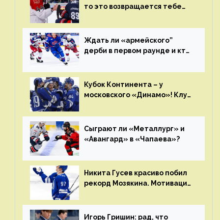
то это возвращается тебе
бумерангом»
Ждать ли «армейского”
дерби в первом раунде и кто
полетит в Хабаровск?
Главные интриги последнего
дня «регулярки” КХЛ
Кубок Континента – у
московского «Динамо»! Клуб
пришел к этому не за один
сезон
Сыграют ли «Металлург» и
«Авангард» в «Чапаева»?
Никита Гусев красиво побил
рекорд Мозякина. Мотивации
и мастерства у Никиты еще
много
Игорь Гришин: рад, что