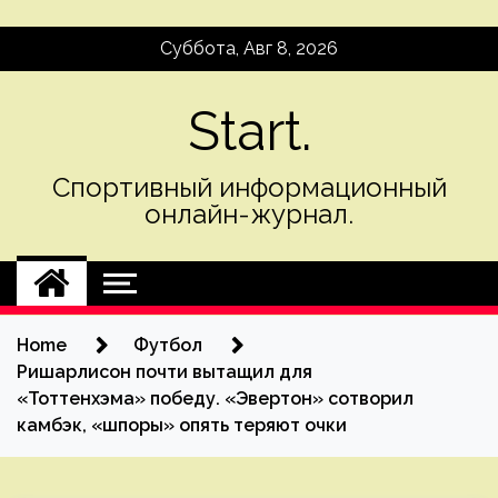
Skip
Суббота, Авг 8, 2026
to
content
Start.
Спортивный информационный
онлайн-журнал.
Home
Футбол
Ришарлисон почти вытащил для
«Тоттенхэма» победу. «Эвертон» сотворил
камбэк, «шпоры» опять теряют очки