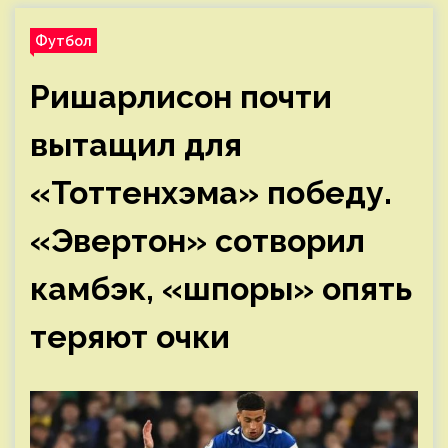
Футбол
Ришарлисон почти
вытащил для
«Тоттенхэма» победу.
«Эвертон» сотворил
камбэк, «шпоры» опять
теряют очки