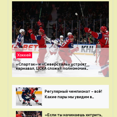
Хоккей
«Спартак» и «Северсталь» устроят
карнавал, ЦСКА сложит полномочия
чемпиона. Превью первого раунда плей-офф
на Западе
Регулярный чемпионат – всё!
Какие пары мы увидим в
плей-офф КХЛ?
«Если ты начинаешь хитрить,