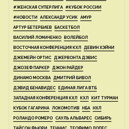
#ЖЕНСКАЯ СУПЕРЛИГА
#КУБОК РОССИИ
#НОВОСТИ
АЛЕКСАНДР УСИК
АМУР
АРТУР БЕТЕРБИЕВ
БАСКЕТБОЛ
ВАСИЛИЙ ЛОМАЧЕНКО
ВОЛЕЙБОЛ
ВОСТОЧНАЯ КОНФЕРЕНЦИЯ КХЛ
ДЕВИН ХЭЙНИ
ДЖЕМЕЙН ОРТИС
ДЖЕРВОНТА ДЭВИС
ДЖОЗЕФ ПАРКЕР
ДЖОН РАЙДЕР
ДИНАМО МОСКВА
ДМИТРИЙ БИВОЛ
ДЭВИД БЕНАВИДЕС
ЕДИНАЯ ЛИГА ВТБ
ЗАПАДНАЯ КОНФЕРЕНЦИЯ КХЛ
КХЛ
КИТ ТУРМАН
КУБОК ГАГАРИНА
ЛОКОМОТИВ
НБА
НХЛ
РОЛАНДО РОМЕРО
САУЛЬ АЛЬВАРЕС
СИБИРЬ
ТАЙСОН ФЬЮРИ
ТЕННИС
ТЕОФИМО ЛОПЕС