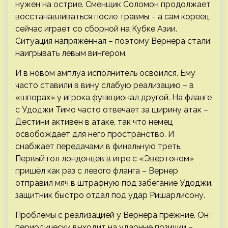
нужен на острие. Сменщик Соломон продолжает
восстанавливаться после травмы – а сам кореец
сейчас играет со сборной на Кубке Азии.
Ситуация напряжённая – поэтому Вернера стали
наигрывать левым вингером.
И в новом амплуа исполнитель освоился. Ему
часто ставили в вину слабую реализацию – в
«шпорах» у игрока функционал другой. На фланге
с Удоджи Тимо часто отвечает за ширину атак –
Дестини активен в атаке, так что немец
освобождает для него пространство. И
снабжает передачами в финальную треть.
Первый гол лондонцев в игре с «Эвертоном»
пришёл как раз с левого фланга – Вернер
отправил мяч в штрафную под забегание Удоджи,
защитник быстро отдал под удар Ришарлисону.
Проблемы с реализацией у Вернера прежние. Он
периодически выходит на ударные позиции –