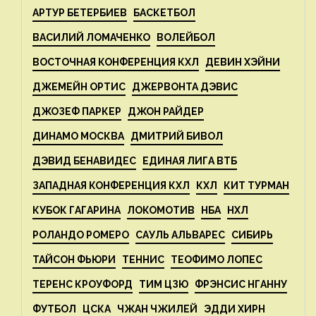
АРТУР БЕТЕРБИЕВ
БАСКЕТБОЛ
ВАСИЛИЙ ЛОМАЧЕНКО
ВОЛЕЙБОЛ
ВОСТОЧНАЯ КОНФЕРЕНЦИЯ КХЛ
ДЕВИН ХЭЙНИ
ДЖЕМЕЙН ОРТИС
ДЖЕРВОНТА ДЭВИС
ДЖОЗЕФ ПАРКЕР
ДЖОН РАЙДЕР
ДИНАМО МОСКВА
ДМИТРИЙ БИВОЛ
ДЭВИД БЕНАВИДЕС
ЕДИНАЯ ЛИГА ВТБ
ЗАПАДНАЯ КОНФЕРЕНЦИЯ КХЛ
КХЛ
КИТ ТУРМАН
КУБОК ГАГАРИНА
ЛОКОМОТИВ
НБА
НХЛ
РОЛАНДО РОМЕРО
САУЛЬ АЛЬВАРЕС
СИБИРЬ
ТАЙСОН ФЬЮРИ
ТЕННИС
ТЕОФИМО ЛОПЕС
ТЕРЕНС КРОУФОРД
ТИМ ЦЗЮ
ФРЭНСИС НГАННУ
ФУТБОЛ
ЦСКА
ЧЖАН ЧЖИЛЕЙ
ЭДДИ ХИРН