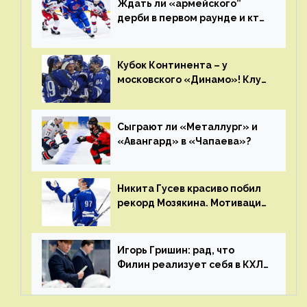
Ждать ли «армейского”
дерби в первом раунде и кто
полетит в Хабаровск?
Главные интриги последнего
дня «регулярки” КХЛ
Кубок Континента – у
московского «Динамо»! Клуб
пришел к этому не за один
сезон
Сыграют ли «Металлург» и
«Авангард» в «Чапаева»?
Никита Гусев красиво побил
рекорд Мозякина. Мотивации
и мастерства у Никиты еще
много
Игорь Гришин: рад, что
Филин реализует себя в КХЛ
– спасибо Жамнову, что не
стали загонять его в рамки