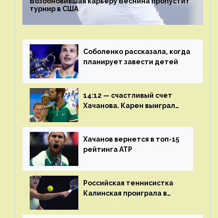
Возобновившая карьеру Веснина пропустит
турнир в США
Соболенко рассказала, когда
планирует завести детей
14:12 — счастливый счет
Хачанова. Карен выиграл
шестой финал из семи
Хачанов вернется в топ-15
рейтинга ATP
Российская теннисистка
Калинская проиграла в
финале турнира в Дубае