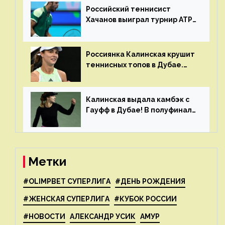
Российский теннисист
Хачанов выиграл турнир ATP
в Дохе
Россиянка Калинская крушит
теннисных топов в Дубае.
Анна рвется в топ-20
рейтинга
Калинская выдала камбэк с
Гауфф в Дубае! В полуфинале
Анну ждёт 1-я ракетка мира
Свёнтек
Метки
#OLIMPBET СУПЕРЛИГА
#ДЕНЬ РОЖДЕНИЯ
#ЖЕНСКАЯ СУПЕРЛИГА
#КУБОК РОССИИ
#НОВОСТИ
АЛЕКСАНДР УСИК
АМУР