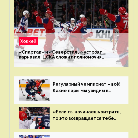
Хоккей
«Спартак» и «Северсталь» устроят
карнавал, ЦСКА сложит полномочия
чемпиона. Превью первого раунда плей-офф
на Западе
Регулярный чемпионат – всё!
Какие пары мы увидим в
плей-офф КХЛ?
«Если ты начинаешь хитрить,
то это возвращается тебе
бумерангом»