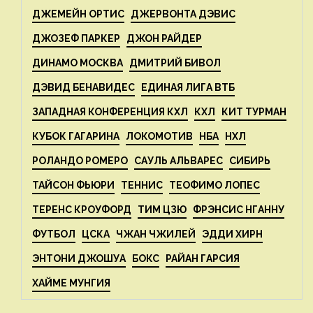
ДЖЕМЕЙН ОРТИС
ДЖЕРВОНТА ДЭВИС
ДЖОЗЕФ ПАРКЕР
ДЖОН РАЙДЕР
ДИНАМО МОСКВА
ДМИТРИЙ БИВОЛ
ДЭВИД БЕНАВИДЕС
ЕДИНАЯ ЛИГА ВТБ
ЗАПАДНАЯ КОНФЕРЕНЦИЯ КХЛ
КХЛ
КИТ ТУРМАН
КУБОК ГАГАРИНА
ЛОКОМОТИВ
НБА
НХЛ
РОЛАНДО РОМЕРО
САУЛЬ АЛЬВАРЕС
СИБИРЬ
ТАЙСОН ФЬЮРИ
ТЕННИС
ТЕОФИМО ЛОПЕС
ТЕРЕНС КРОУФОРД
ТИМ ЦЗЮ
ФРЭНСИС НГАННУ
ФУТБОЛ
ЦСКА
ЧЖАН ЧЖИЛЕЙ
ЭДДИ ХИРН
ЭНТОНИ ДЖОШУА
БОКС
РАЙАН ГАРСИЯ
ХАЙМЕ МУНГИЯ