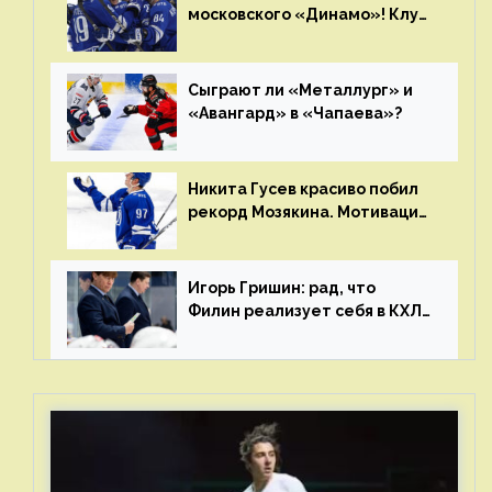
московского «Динамо»! Клуб
пришел к этому не за один
сезон
Сыграют ли «Металлург» и
«Авангард» в «Чапаева»?
Никита Гусев красиво побил
рекорд Мозякина. Мотивации
и мастерства у Никиты еще
много
Игорь Гришин: рад, что
Филин реализует себя в КХЛ
– спасибо Жамнову, что не
стали загонять его в рамки