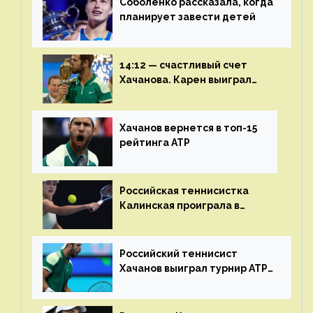
Соболенко рассказала, когда
планирует завести детей
14:12 — счастливый счет
Хачанова. Карен выиграл
шестой финал из семи
Хачанов вернется в топ-15
рейтинга ATP
Российская теннисистка
Калинская проиграла в
финале турнира в Дубае
Российский теннисист
Хачанов выиграл турнир ATP
в Дохе