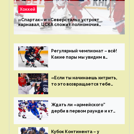
Хоккей
«Спартак» и «Северсталь» устроят
карнавал, ЦСКА сложит полномочия
чемпиона. Превью первого раунда плей-офф
на Западе
Регулярный чемпионат – всё!
Какие пары мы увидим в
плей-офф КХЛ?
«Если ты начинаешь хитрить,
то это возвращается тебе
бумерангом»
Ждать ли «армейского”
дерби в первом раунде и кто
полетит в Хабаровск?
Главные интриги последнего
дня «регулярки” КХЛ
Кубок Континента – у