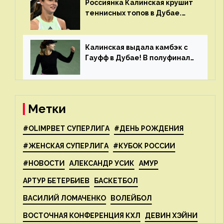
Россиянка Калинская крушит
теннисных топов в Дубае.
Анна рвется в топ-20
рейтинга
Калинская выдала камбэк с
Гауфф в Дубае! В полуфинале
Анну ждёт 1-я ракетка мира
Свёнтек
Метки
#OLIMPBET СУПЕРЛИГА
#ДЕНЬ РОЖДЕНИЯ
#ЖЕНСКАЯ СУПЕРЛИГА
#КУБОК РОССИИ
#НОВОСТИ
АЛЕКСАНДР УСИК
АМУР
АРТУР БЕТЕРБИЕВ
БАСКЕТБОЛ
ВАСИЛИЙ ЛОМАЧЕНКО
ВОЛЕЙБОЛ
ВОСТОЧНАЯ КОНФЕРЕНЦИЯ КХЛ
ДЕВИН ХЭЙНИ