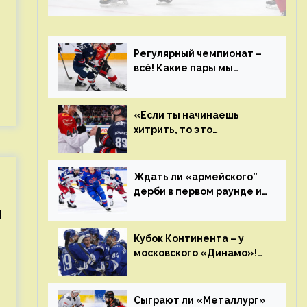
чемпиона. Превью первого раунда плей-
офф на Западе
Регулярный чемпионат –
всё! Какие пары мы
увидим в плей-офф КХЛ?
«Если ты начинаешь
хитрить, то это
возвращается тебе
бумерангом»
Ждать ли «армейского”
дерби в первом раунде и
кто полетит в Хабаровск?
й
Главные интриги
последнего дня
Кубок Континента – у
«регулярки” КХЛ
московского «Динамо»!
Клуб пришел к этому не
за один сезон
Сыграют ли «Металлург»