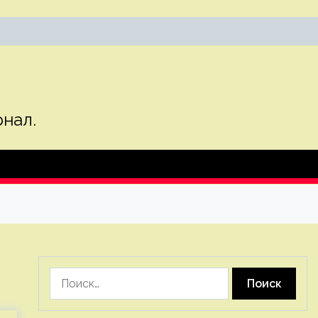
нал.
Найти: