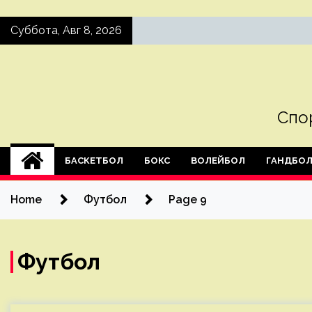
Skip
Суббота, Авг 8, 2026
to
content
Спо
БАСКЕТБОЛ
БОКС
ВОЛЕЙБОЛ
ГАНДБО
Home
Футбол
Page 9
Футбол