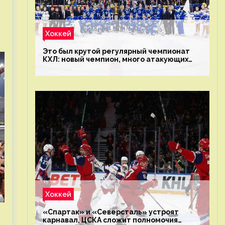
Хоккей
Это был крутой регулярный чемпионат
КХЛ: новый чемпион, много атакующих
команд, а только исполнители не решают
Хоккей
«Спартак» и «Северсталь» устроят
карнавал, ЦСКА сложит полномочия