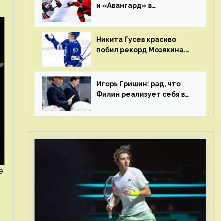
и «Авангард» в
«Чапаева»?
Никита Гусев красиво
побил рекорд Мозякина.
Мотивации и мастерства
у Никиты еще много
Игорь Гришин: рад, что
Филин реализует себя в
КХЛ – спасибо Жамнову,
что не стали загонять его
в рамки
е