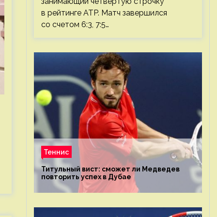
занимающий четвертую строчку
в рейтинге ATP. Матч завершился
со счетом 6:3, 7:5…
Теннис
Титульный вист: сможет ли Медведев
повторить успех в Дубае