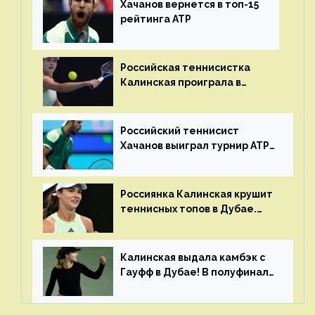
Хачанов вернется в топ-15
рейтинга ATP
Российская теннисистка
Калинская проиграла в
финале турнира в Дубае
Российский теннисист
Хачанов выиграл турнир ATP
в Дохе
Россиянка Калинская крушит
теннисных топов в Дубае.
Анна рвется в топ-20
рейтинга
Калинская выдала камбэк с
Гауфф в Дубае! В полуфинале
Анну ждёт 1-я ракетка мира
Свёнтек