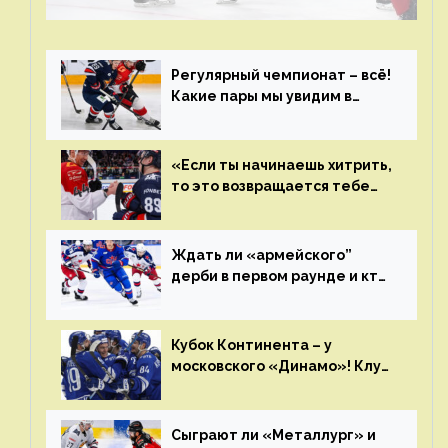
чемпиона. Превью первого раунда плей-офф
на Западе
Регулярный чемпионат – всё!
Какие пары мы увидим в
плей-офф КХЛ?
«Если ты начинаешь хитрить,
то это возвращается тебе
бумерангом»
Ждать ли «армейского”
дерби в первом раунде и кто
полетит в Хабаровск?
Главные интриги последнего
дня «регулярки” КХЛ
Кубок Континента – у
московского «Динамо»! Клуб
пришел к этому не за один
сезон
Сыграют ли «Металлург» и