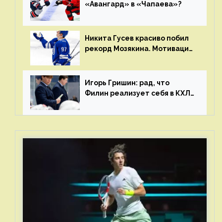
«Авангард» в «Чапаева»?
Никита Гусев красиво побил
рекорд Мозякина. Мотивации
и мастерства у Никиты еще
много
Игорь Гришин: рад, что
Филин реализует себя в КХЛ
– спасибо Жамнову, что не
стали загонять его в рамки