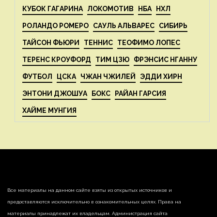
КУБОК ГАГАРИНА
ЛОКОМОТИВ
НБА
НХЛ
РОЛАНДО РОМЕРО
САУЛЬ АЛЬВАРЕС
СИБИРЬ
ТАЙСОН ФЬЮРИ
ТЕННИС
ТЕОФИМО ЛОПЕС
ТЕРЕНС КРОУФОРД
ТИМ ЦЗЮ
ФРЭНСИС НГАННУ
ФУТБОЛ
ЦСКА
ЧЖАН ЧЖИЛЕЙ
ЭДДИ ХИРН
ЭНТОНИ ДЖОШУА
БОКС
РАЙАН ГАРСИЯ
ХАЙМЕ МУНГИЯ
Все материалы на данном сайте взяты из открытых источников и
предоставляются исключительно в ознакомительных целях. Права на
материалы принадлежат их владельцам. Администрация сайта