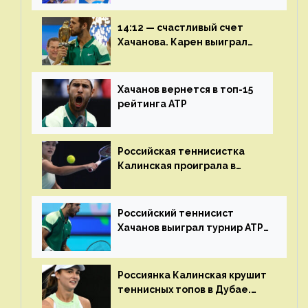
14:12 — счастливый счет
Хачанова. Карен выиграл
шестой финал из семи
Хачанов вернется в топ-15
рейтинга ATP
Российская теннисистка
Калинская проиграла в
финале турнира в Дубае
Российский теннисист
Хачанов выиграл турнир ATP
в Дохе
Россиянка Калинская крушит
теннисных топов в Дубае.
Анна рвется в топ-20