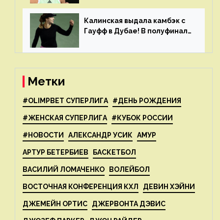
рейтинга
Калинская выдала камбэк с
Гауфф в Дубае! В полуфинале
Анну ждёт 1-я ракетка мира
Свёнтек
Метки
#OLIMPBET СУПЕРЛИГА
#ДЕНЬ РОЖДЕНИЯ
#ЖЕНСКАЯ СУПЕРЛИГА
#КУБОК РОССИИ
#НОВОСТИ
АЛЕКСАНДР УСИК
АМУР
АРТУР БЕТЕРБИЕВ
БАСКЕТБОЛ
ВАСИЛИЙ ЛОМАЧЕНКО
ВОЛЕЙБОЛ
ВОСТОЧНАЯ КОНФЕРЕНЦИЯ КХЛ
ДЕВИН ХЭЙНИ
ДЖЕМЕЙН ОРТИС
ДЖЕРВОНТА ДЭВИС