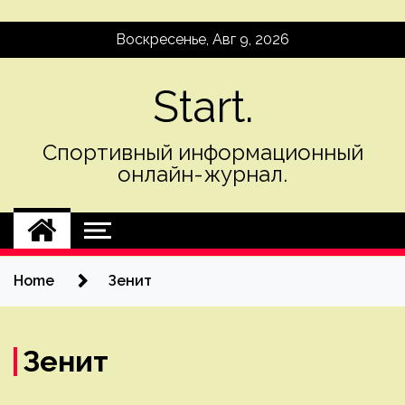
Skip
Воскресенье, Авг 9, 2026
to
content
Start.
Спортивный информационный
онлайн-журнал.
Home
Зенит
Зенит