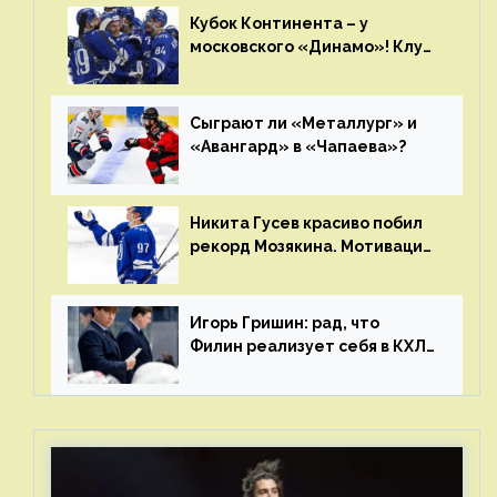
дня «регулярки” КХЛ
Кубок Континента – у
московского «Динамо»! Клуб
пришел к этому не за один
сезон
Сыграют ли «Металлург» и
«Авангард» в «Чапаева»?
Никита Гусев красиво побил
рекорд Мозякина. Мотивации
и мастерства у Никиты еще
много
Игорь Гришин: рад, что
Филин реализует себя в КХЛ
– спасибо Жамнову, что не
стали загонять его в рамки