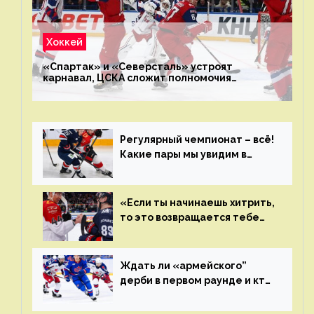
Хоккей
«Спартак» и «Северсталь» устроят
карнавал, ЦСКА сложит полномочия
чемпиона. Превью первого раунда плей-офф
на Западе
Регулярный чемпионат – всё!
Какие пары мы увидим в
плей-офф КХЛ?
«Если ты начинаешь хитрить,
то это возвращается тебе
бумерангом»
Ждать ли «армейского”
дерби в первом раунде и кто
полетит в Хабаровск?
Главные интриги последнего