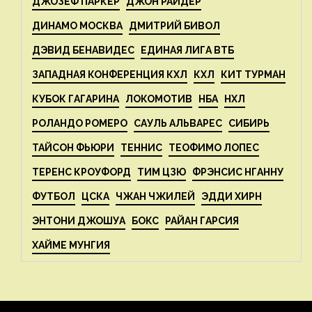
ДЖОЗЕФ ПАРКЕР
ДЖОН РАЙДЕР
ДИНАМО МОСКВА
ДМИТРИЙ БИВОЛ
ДЭВИД БЕНАВИДЕС
ЕДИНАЯ ЛИГА ВТБ
ЗАПАДНАЯ КОНФЕРЕНЦИЯ КХЛ
КХЛ
КИТ ТУРМАН
КУБОК ГАГАРИНА
ЛОКОМОТИВ
НБА
НХЛ
РОЛАНДО РОМЕРО
САУЛЬ АЛЬВАРЕС
СИБИРЬ
ТАЙСОН ФЬЮРИ
ТЕННИС
ТЕОФИМО ЛОПЕС
ТЕРЕНС КРОУФОРД
ТИМ ЦЗЮ
ФРЭНСИС НГАННУ
ФУТБОЛ
ЦСКА
ЧЖАН ЧЖИЛЕЙ
ЭДДИ ХИРН
ЭНТОНИ ДЖОШУА
БОКС
РАЙАН ГАРСИЯ
ХАЙМЕ МУНГИЯ