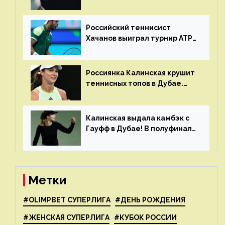
финале турнира в Дубае
Российский теннисист
Хачанов выиграл турнир ATP
в Дохе
Россиянка Калинская крушит
теннисных топов в Дубае.
Анна рвется в топ-20
рейтинга
Калинская выдала камбэк с
Гауфф в Дубае! В полуфинале
Анну ждёт 1-я ракетка мира
Свёнтек
Метки
#OLIMPBET СУПЕРЛИГА
#ДЕНЬ РОЖДЕНИЯ
#ЖЕНСКАЯ СУПЕРЛИГА
#КУБОК РОССИИ