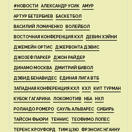
#НОВОСТИ
АЛЕКСАНДР УСИК
АМУР
АРТУР БЕТЕРБИЕВ
БАСКЕТБОЛ
ВАСИЛИЙ ЛОМАЧЕНКО
ВОЛЕЙБОЛ
ВОСТОЧНАЯ КОНФЕРЕНЦИЯ КХЛ
ДЕВИН ХЭЙНИ
ДЖЕМЕЙН ОРТИС
ДЖЕРВОНТА ДЭВИС
ДЖОЗЕФ ПАРКЕР
ДЖОН РАЙДЕР
ДИНАМО МОСКВА
ДМИТРИЙ БИВОЛ
ДЭВИД БЕНАВИДЕС
ЕДИНАЯ ЛИГА ВТБ
ЗАПАДНАЯ КОНФЕРЕНЦИЯ КХЛ
КХЛ
КИТ ТУРМАН
КУБОК ГАГАРИНА
ЛОКОМОТИВ
НБА
НХЛ
РОЛАНДО РОМЕРО
САУЛЬ АЛЬВАРЕС
СИБИРЬ
ТАЙСОН ФЬЮРИ
ТЕННИС
ТЕОФИМО ЛОПЕС
ТЕРЕНС КРОУФОРД
ТИМ ЦЗЮ
ФРЭНСИС НГАННУ