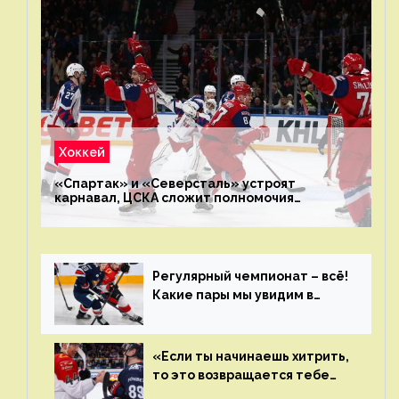
Хоккей
«Спартак» и «Северсталь» устроят
карнавал, ЦСКА сложит полномочия
чемпиона. Превью первого раунда плей-офф
на Западе
Регулярный чемпионат – всё!
Какие пары мы увидим в
плей-офф КХЛ?
«Если ты начинаешь хитрить,
то это возвращается тебе
бумерангом»