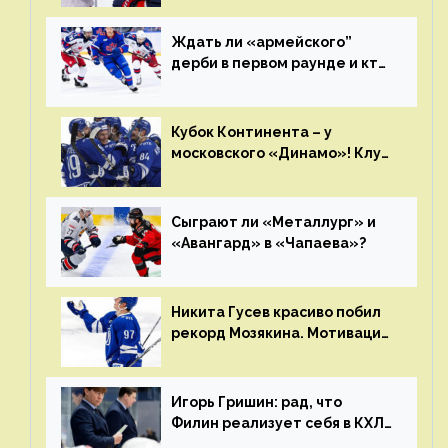
Ждать ли «армейского”
дерби в первом раунде и кто
полетит в Хабаровск?
Главные интриги последнего
дня «регулярки” КХЛ
Кубок Континента – у
московского «Динамо»! Клуб
пришел к этому не за один
сезон
Сыграют ли «Металлург» и
«Авангард» в «Чапаева»?
Никита Гусев красиво побил
рекорд Мозякина. Мотивации
и мастерства у Никиты еще
много
Игорь Гришин: рад, что
Филин реализует себя в КХЛ
– спасибо Жамнову, что не