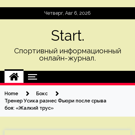
Skip
Четверг, Авг 6, 2026
to
content
Start.
Спортивный информационный
онлайн-журнал.
Home
Бокс
Тренер Усика разнес Фьюри после срыва
боя: «Жалкий трус»