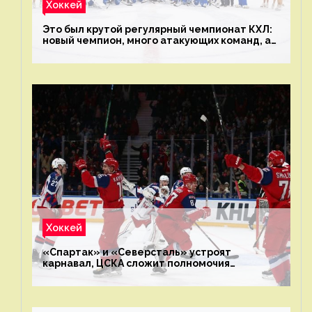
Хоккей
Это был крутой регулярный чемпионат КХЛ:
новый чемпион, много атакующих команд, а
только исполнители не решают
Хоккей
«Спартак» и «Северсталь» устроят
карнавал, ЦСКА сложит полномочия
чемпиона. Превью первого раунда плей-офф
на Западе