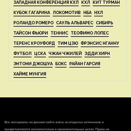
ЗАПАДНАЯ КОНФЕРЕНЦИЯ КХЛ
КХЛ
КИТ ТУРМАН
КУБОК ГАГАРИНА
ЛОКОМОТИВ
НБА
НХЛ
РОЛАНДО РОМЕРО
САУЛЬ АЛЬВАРЕС
СИБИРЬ
ТАЙСОН ФЬЮРИ
ТЕННИС
ТЕОФИМО ЛОПЕС
ТЕРЕНС КРОУФОРД
ТИМ ЦЗЮ
ФРЭНСИС НГАННУ
ФУТБОЛ
ЦСКА
ЧЖАН ЧЖИЛЕЙ
ЭДДИ ХИРН
ЭНТОНИ ДЖОШУА
БОКС
РАЙАН ГАРСИЯ
ХАЙМЕ МУНГИЯ
Все материалы на данном сайте взяты из открытых источников и
предоставляются исключительно в ознакомительных целях. Права на