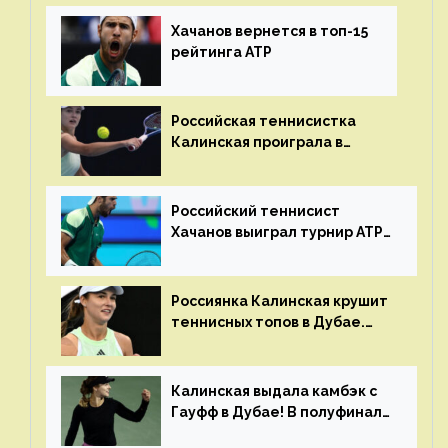
Хачанов вернется в топ-15
рейтинга ATP
Российская теннисистка
Калинская проиграла в
финале турнира в Дубае
Российский теннисист
Хачанов выиграл турнир ATP
в Дохе
Россиянка Калинская крушит
теннисных топов в Дубае.
Анна рвется в топ-20
рейтинга
Калинская выдала камбэк с
Гауфф в Дубае! В полуфинале
Анну ждёт 1-я ракетка мира