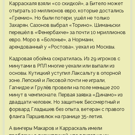
Карраскаля взяли «со скидкой», а Битело может
отыграть 10 миллионов евро, которые достались
«Гремио». Но были потери, ушёл не только
Захарян. Сазонов выбрал «Торино». Шиманьски
перешёл в «Фенербахче» за почти 10 мриллионов
евро. Моро в «Болонье», а Норманн,
арендованный у «Ростова», уехал из Москвы.
Кадровая обойма сократилась. Из 29 игроков с
минутами в РПЛ многие уехали или выпали из
основы. Кутицкий уступил Лаксальту в опорной
зоне. Лепский и Лесовой почти не играли,
Гагнидзе и Грулёв провели на поле меньше 200
минут в чемпионате. Первая заявка «Динамо» из
двадцати человек. Но защитник Бессмертный и
форвард Гладышев без опыта, ветеран с правого
фланга Паршивлюк на границе 35-летия.
А вингеры Макаров и Карраскаль имели