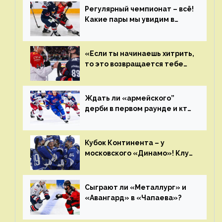
Регулярный чемпионат – всё!
Какие пары мы увидим в
плей-офф КХЛ?
«Если ты начинаешь хитрить,
то это возвращается тебе
бумерангом»
Ждать ли «армейского”
дерби в первом раунде и кто
полетит в Хабаровск?
Главные интриги последнего
дня «регулярки” КХЛ
Кубок Континента – у
московского «Динамо»! Клуб
пришел к этому не за один
сезон
Сыграют ли «Металлург» и
«Авангард» в «Чапаева»?