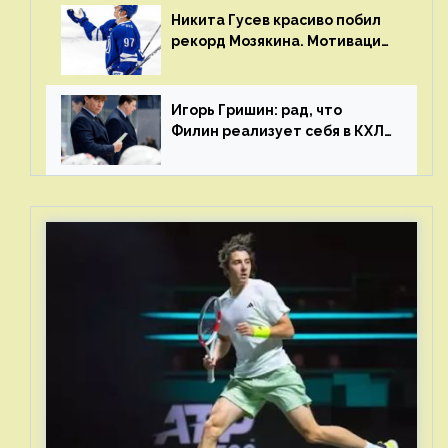
Никита Гусев красиво побил
рекорд Мозякина. Мотивации
и мастерства у Никиты еще
много
Игорь Гришин: рад, что
Филин реализует себя в КХЛ
– спасибо Жамнову, что не
стали загонять его в рамки