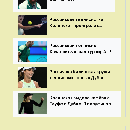
Российская теннисистка
Калинская проиграла в
финале турнира в Дубае
Российский теннисист
Хачанов выиграл турнир ATP
в Дохе
Россиянка Калинская крушит
теннисных топов в Дубае.
Анна рвется в топ-20
рейтинга
Калинская выдала камбэк с
Гауфф в Дубае! В полуфинале
Анну ждёт 1-я ракетка мира
Свёнтек