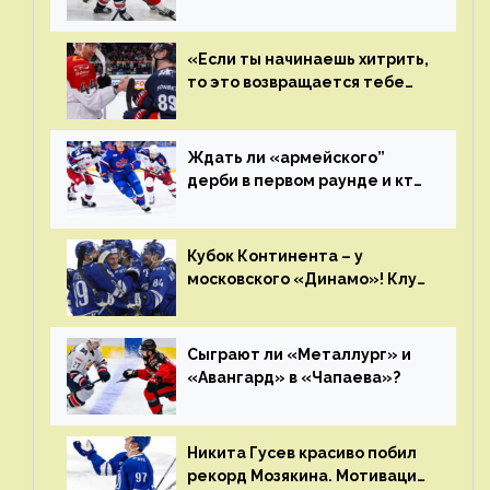
плей-офф КХЛ?
«Если ты начинаешь хитрить,
то это возвращается тебе
бумерангом»
Ждать ли «армейского”
дерби в первом раунде и кто
полетит в Хабаровск?
Главные интриги последнего
дня «регулярки” КХЛ
Кубок Континента – у
московского «Динамо»! Клуб
пришел к этому не за один
сезон
Сыграют ли «Металлург» и
«Авангард» в «Чапаева»?
Никита Гусев красиво побил
рекорд Мозякина. Мотивации