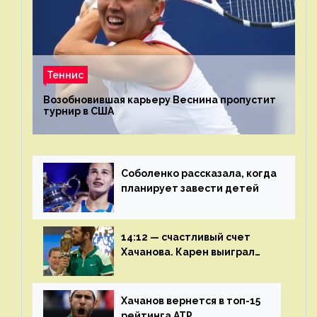
Теннис
Возобновившая карьеру Веснина пропустит
турнир в США
Соболенко рассказала, когда
планирует завести детей
14:12 — счастливый счет
Хачанова. Карен выиграл
шестой финал из семи
Хачанов вернется в топ-15
рейтинга ATP