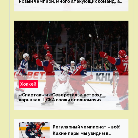
новый чемпион, много атакующих команд, а
только исполнители не решают
Хоккей
«Спартак» и «Северсталь» устроят
карнавал, ЦСКА сложит полномочия
чемпиона. Превью первого раунда плей-офф
на Западе
Регулярный чемпионат – всё!
Какие пары мы увидим в