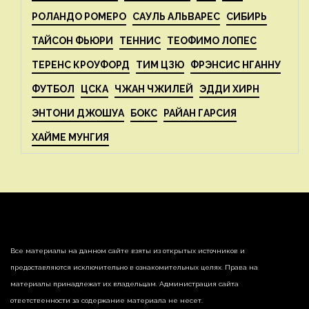
РОЛАНДО РОМЕРО
САУЛЬ АЛЬВАРЕС
СИБИРЬ
ТАЙСОН ФЬЮРИ
ТЕННИС
ТЕОФИМО ЛОПЕС
ТЕРЕНС КРОУФОРД
ТИМ ЦЗЮ
ФРЭНСИС НГАННУ
ФУТБОЛ
ЦСКА
ЧЖАН ЧЖИЛЕЙ
ЭДДИ ХИРН
ЭНТОНИ ДЖОШУА
БОКС
РАЙАН ГАРСИЯ
ХАЙМЕ МУНГИЯ
Все материалы на данном сайте взяты из открытых источников и
предоставляются исключительно в ознакомительных целях. Права на
материалы принадлежат их владельцам. Администрация сайта
ответственности за содержание материала не несет.