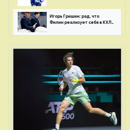
и мастерства у Никиты еще
много
Игорь Гришин: рад, что
Филин реализует себя в КХЛ
– спасибо Жамнову, что не
стали загонять его в рамки