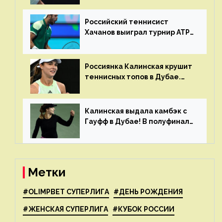
Российский теннисист
Хачанов выиграл турнир ATP
в Дохе
Россиянка Калинская крушит
теннисных топов в Дубае.
Анна рвется в топ-20
рейтинга
Калинская выдала камбэк с
Гауфф в Дубае! В полуфинале
Анну ждёт 1-я ракетка мира
Свёнтек
Метки
#OLIMPBET СУПЕРЛИГА
#ДЕНЬ РОЖДЕНИЯ
#ЖЕНСКАЯ СУПЕРЛИГА
#КУБОК РОССИИ