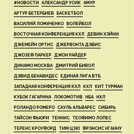
#НОВОСТИ
АЛЕКСАНДР УСИК
АМУР
АРТУР БЕТЕРБИЕВ
БАСКЕТБОЛ
ВАСИЛИЙ ЛОМАЧЕНКО
ВОЛЕЙБОЛ
ВОСТОЧНАЯ КОНФЕРЕНЦИЯ КХЛ
ДЕВИН ХЭЙНИ
ДЖЕМЕЙН ОРТИС
ДЖЕРВОНТА ДЭВИС
ДЖОЗЕФ ПАРКЕР
ДЖОН РАЙДЕР
ДИНАМО МОСКВА
ДМИТРИЙ БИВОЛ
ДЭВИД БЕНАВИДЕС
ЕДИНАЯ ЛИГА ВТБ
ЗАПАДНАЯ КОНФЕРЕНЦИЯ КХЛ
КХЛ
КИТ ТУРМАН
КУБОК ГАГАРИНА
ЛОКОМОТИВ
НБА
НХЛ
РОЛАНДО РОМЕРО
САУЛЬ АЛЬВАРЕС
СИБИРЬ
ТАЙСОН ФЬЮРИ
ТЕННИС
ТЕОФИМО ЛОПЕС
ТЕРЕНС КРОУФОРД
ТИМ ЦЗЮ
ФРЭНСИС НГАННУ