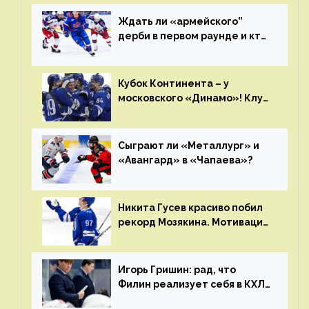
Ждать ли «армейского”
дерби в первом раунде и кто
полетит в Хабаровск?
Главные интриги последнего
дня «регулярки” КХЛ
Кубок Континента – у
московского «Динамо»! Клуб
пришел к этому не за один
сезон
Сыграют ли «Металлург» и
«Авангард» в «Чапаева»?
Никита Гусев красиво побил
рекорд Мозякина. Мотивации
и мастерства у Никиты еще
много
Игорь Гришин: рад, что
Филин реализует себя в КХЛ
– спасибо Жамнову, что не