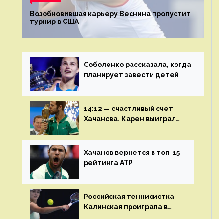
Возобновившая карьеру Веснина пропустит
турнир в США
Соболенко рассказала, когда
планирует завести детей
14:12 — счастливый счет
Хачанова. Карен выиграл
шестой финал из семи
Хачанов вернется в топ-15
рейтинга ATP
Российская теннисистка
Калинская проиграла в
финале турнира в Дубае