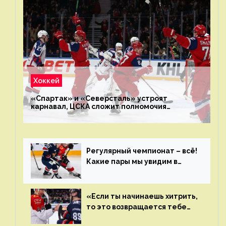
Хоккей
«Спартак» и «Северсталь» устроят
карнавал, ЦСКА сложит полномочия
чемпиона. Превью первого раунда плей-офф
на Западе
Регулярный чемпионат – всё!
Какие пары мы увидим в
плей-офф КХЛ?
«Если ты начинаешь хитрить,
то это возвращается тебе
бумерангом»