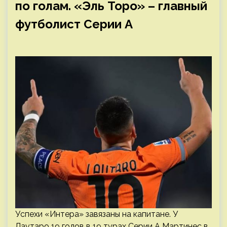
по голам. «Эль Торо» – главный
футболист Серии А
Успехи «Интера» завязаны на капитане. У
Лаутаро 19 голов в 19 турах Серии А Мартинес в