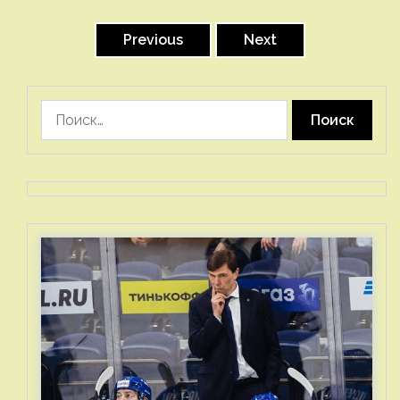
Пагинация
записей
Previous
Next
Найти: