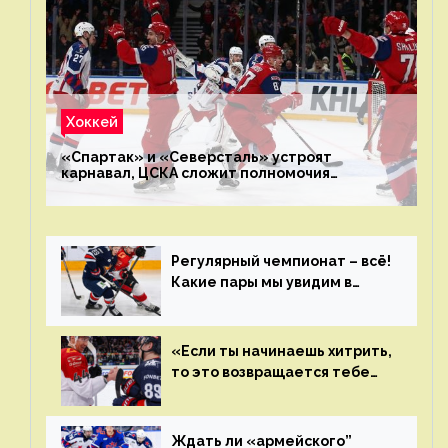
Хоккей
«Спартак» и «Северсталь» устроят
карнавал, ЦСКА сложит полномочия
чемпиона. Превью первого раунда плей-офф
на Западе
Регулярный чемпионат – всё!
Какие пары мы увидим в
плей-офф КХЛ?
«Если ты начинаешь хитрить,
то это возвращается тебе
бумерангом»
Ждать ли «армейского”