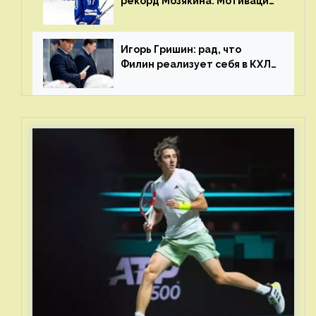
рекорд Мозякина. Мотивации
и мастерства у Никиты еще
много
Игорь Гришин: рад, что
Филин реализует себя в КХЛ
– спасибо Жамнову, что не
стали загонять его в рамки