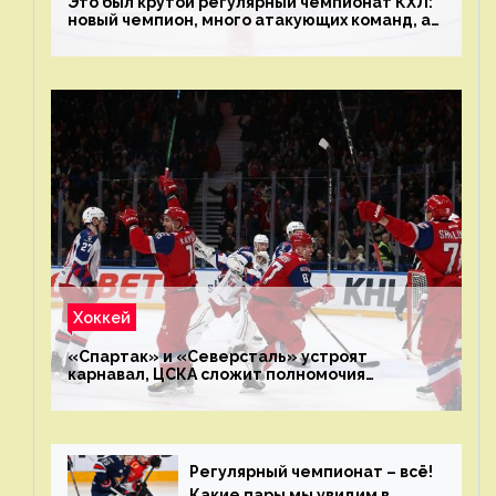
Это был крутой регулярный чемпионат КХЛ:
новый чемпион, много атакующих команд, а
только исполнители не решают
Хоккей
«Спартак» и «Северсталь» устроят
карнавал, ЦСКА сложит полномочия
чемпиона. Превью первого раунда плей-офф
на Западе
Регулярный чемпионат – всё!
Какие пары мы увидим в