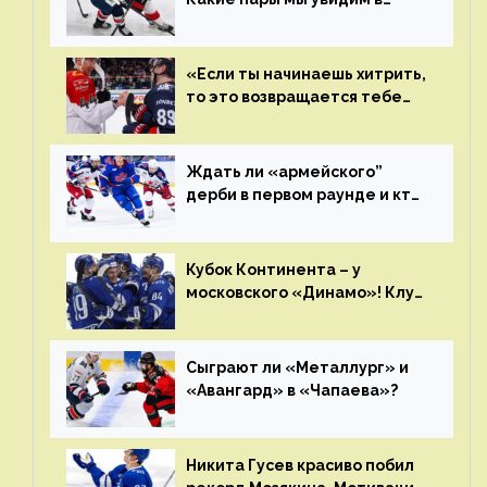
плей-офф КХЛ?
«Если ты начинаешь хитрить,
то это возвращается тебе
бумерангом»
Ждать ли «армейского”
дерби в первом раунде и кто
полетит в Хабаровск?
Главные интриги последнего
дня «регулярки” КХЛ
Кубок Континента – у
московского «Динамо»! Клуб
пришел к этому не за один
сезон
Сыграют ли «Металлург» и
«Авангард» в «Чапаева»?
Никита Гусев красиво побил