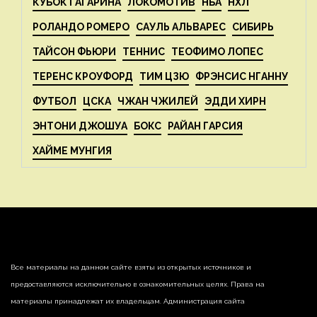
КУБОК ГАГАРИНА
ЛОКОМОТИВ
НБА
НХЛ
РОЛАНДО РОМЕРО
САУЛЬ АЛЬВАРЕС
СИБИРЬ
ТАЙСОН ФЬЮРИ
ТЕННИС
ТЕОФИМО ЛОПЕС
ТЕРЕНС КРОУФОРД
ТИМ ЦЗЮ
ФРЭНСИС НГАННУ
ФУТБОЛ
ЦСКА
ЧЖАН ЧЖИЛЕЙ
ЭДДИ ХИРН
ЭНТОНИ ДЖОШУА
БОКС
РАЙАН ГАРСИЯ
ХАЙМЕ МУНГИЯ
Все материалы на данном сайте взяты из открытых источников и
предоставляются исключительно в ознакомительных целях. Права на
материалы принадлежат их владельцам. Администрация сайта