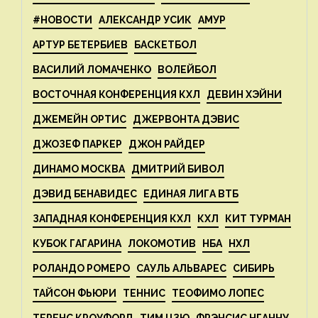
#НОВОСТИ
АЛЕКСАНДР УСИК
АМУР
АРТУР БЕТЕРБИЕВ
БАСКЕТБОЛ
ВАСИЛИЙ ЛОМАЧЕНКО
ВОЛЕЙБОЛ
ВОСТОЧНАЯ КОНФЕРЕНЦИЯ КХЛ
ДЕВИН ХЭЙНИ
ДЖЕМЕЙН ОРТИС
ДЖЕРВОНТА ДЭВИС
ДЖОЗЕФ ПАРКЕР
ДЖОН РАЙДЕР
ДИНАМО МОСКВА
ДМИТРИЙ БИВОЛ
ДЭВИД БЕНАВИДЕС
ЕДИНАЯ ЛИГА ВТБ
ЗАПАДНАЯ КОНФЕРЕНЦИЯ КХЛ
КХЛ
КИТ ТУРМАН
КУБОК ГАГАРИНА
ЛОКОМОТИВ
НБА
НХЛ
РОЛАНДО РОМЕРО
САУЛЬ АЛЬВАРЕС
СИБИРЬ
ТАЙСОН ФЬЮРИ
ТЕННИС
ТЕОФИМО ЛОПЕС