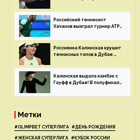
финале турнира в Дубае
Российский теннисист
Хачанов выиграл турнир ATP
в Дохе
Россиянка Калинская крушит
теннисных топов в Дубае.
Анна рвется в топ-20
рейтинга
Калинская выдала камбэк с
Гауфф в Дубае! В полуфинале
Анну ждёт 1-я ракетка мира
Свёнтек
Метки
#OLIMPBET СУПЕРЛИГА
#ДЕНЬ РОЖДЕНИЯ
#ЖЕНСКАЯ СУПЕРЛИГА
#КУБОК РОССИИ