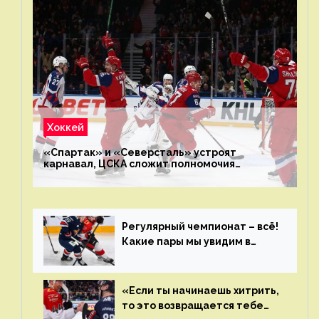
Хоккей
«Спартак» и «Северсталь» устроят
карнавал, ЦСКА сложит полномочия
чемпиона. Превью первого раунда плей-офф
на Западе
Регулярный чемпионат – всё!
Какие пары мы увидим в
плей-офф КХЛ?
«Если ты начинаешь хитрить,
то это возвращается тебе