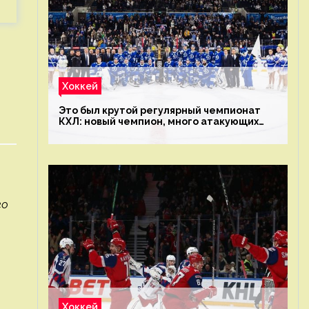
Хоккей
Это был крутой регулярный чемпионат
КХЛ: новый чемпион, много атакующих
команд, а только исполнители не решают
го
Хоккей