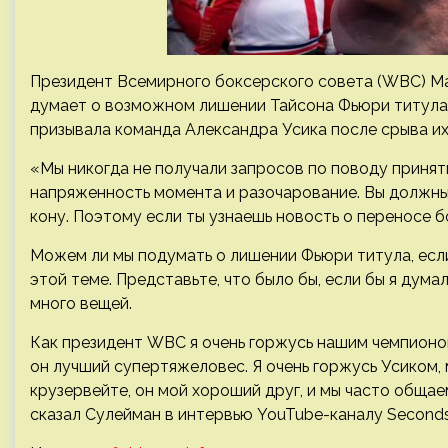
Президент Всемирного боксерского совета (WBC) Ма
думает о возможном лишении Тайсона Фьюри титула в
призывала команда Александра Усика после срыва их 
«Мы никогда не получали запросов по поводу принят
напряженность момента и разочарование. Вы должны 
кону. Поэтому если ты узнаешь новость о переносе бо
Можем ли мы подумать о лишении Фьюри титула, если
этой теме. Представьте, что было бы, если бы я дума
много вещей.
Как президент WBC я очень горжусь нашим чемпионом
он лучший супертяжеловес. Я очень горжусь Усиком,
крузервейте, он мой хороший друг, и мы часто общае
сказал Сулейман в интервью YouTube-каналу Seconds