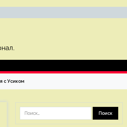
нал.
я с Усиком
Найти: