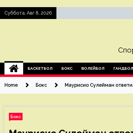
Skip
Суббота, Авг 8, 2026
to
content
Спо
БАСКЕТБОЛ
БОКС
ВОЛЕЙБОЛ
ГАНДБО
Home
Бокс
Маурисио Сулейман ответил
Бокс