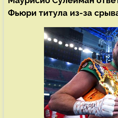
Маурисио Сулейман отве
Фьюри титула из-за срыва