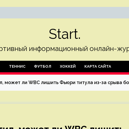
Start.
ртивный информационный онлайн-жур
Л
ТЕННИС
ФУТБОЛ
ХОККЕЙ
КАРТА САЙТА
, может ли WBC лишить Фьюри титула из-за срыва бо