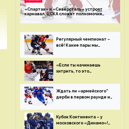
«Спартак» и «Северсталь» устроят
карнавал, ЦСКА сложит полномочия
чемпиона. Превью первого раунда плей-
офф на Западе
Регулярный чемпионат –
всё! Какие пары мы
увидим в плей-офф КХЛ?
«Если ты начинаешь
хитрить, то это
возвращается тебе
бумерангом»
Ждать ли «армейского”
дерби в первом раунде и
кто полетит в Хабаровск?
Главные интриги
последнего дня
Кубок Континента – у
«регулярки” КХЛ
московского «Динамо»!