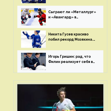
Клуб пришел к этому не
за один сезон
Сыграют ли «Металлург»
и «Авангард» в
«Чапаева»?
Никита Гусев красиво
побил рекорд Мозякина.
Мотивации и мастерства
у Никиты еще много
Игорь Гришин: рад, что
Филин реализует себя в
КХЛ – спасибо Жамнову,
что не стали загонять его
в рамки