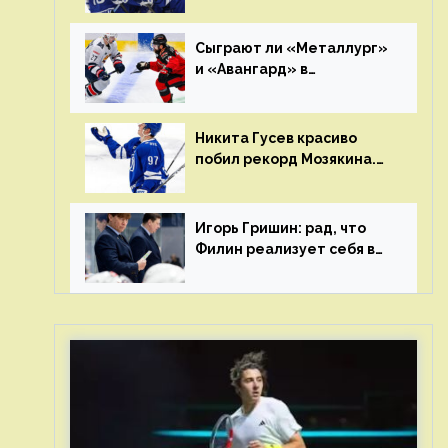
Клуб пришел к этому не
за один сезон
Сыграют ли «Металлург»
и «Авангард» в
«Чапаева»?
Никита Гусев красиво
побил рекорд Мозякина.
Мотивации и мастерства
у Никиты еще много
Игорь Гришин: рад, что
Филин реализует себя в
КХЛ – спасибо Жамнову,
что не стали загонять его
в рамки