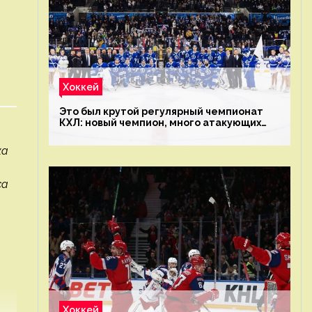
Хоккей
Это был крутой регулярный чемпионат
КХЛ: новый чемпион, много атакующих
команд, а только исполнители не решают
ка
са
Хоккей