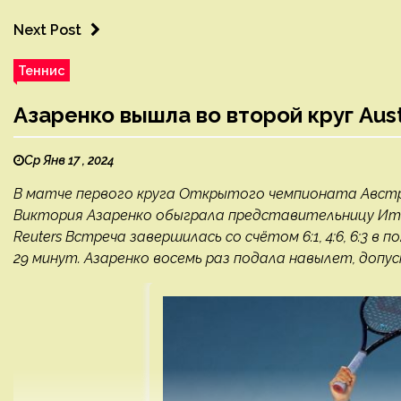
Next Post
Теннис
Азаренко вышла во второй круг Aus
Ср Янв 17 , 2024
В матче первого круга Открытого чемпионата Австр
Виктория Азаренко обыграла представительницу Итал
Reuters Встреча завершилась со счётом 6:1, 4:6, 6:3 в
29 минут. Азаренко восемь раз подала навылет, допус