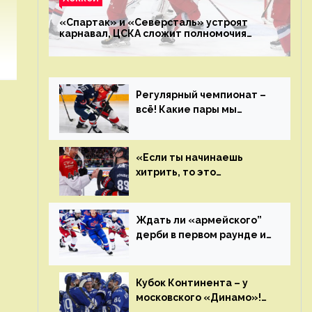
«Спартак» и «Северсталь» устроят
карнавал, ЦСКА сложит полномочия
чемпиона. Превью первого раунда плей-
офф на Западе
Регулярный чемпионат –
всё! Какие пары мы
увидим в плей-офф КХЛ?
«Если ты начинаешь
хитрить, то это
возвращается тебе
бумерангом»
Ждать ли «армейского”
дерби в первом раунде и
кто полетит в Хабаровск?
Главные интриги
последнего дня
Кубок Континента – у
«регулярки” КХЛ
московского «Динамо»!