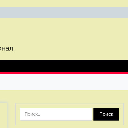
нал.
Найти: