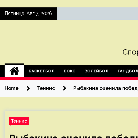
Skip
Пятница, Авг 7, 2026
to
content
Спо
БАСКЕТБОЛ
БОКС
ВОЛЕЙБОЛ
ГАНДБО
Home
Теннис
Рыбакина оценила победн
Теннис