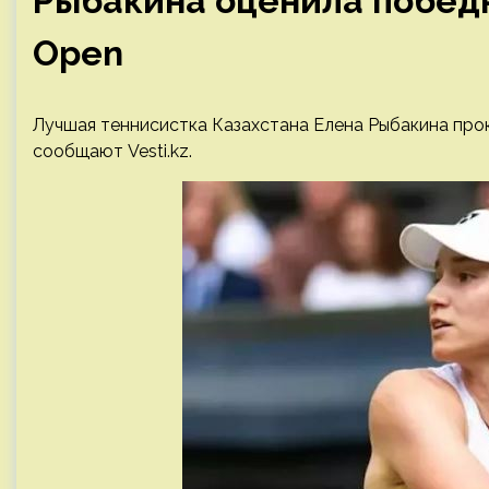
Рыбакина оценила победн
Open
Лучшая теннисистка Казахстана Елена Рыбакина прок
сообщают Vesti.kz.